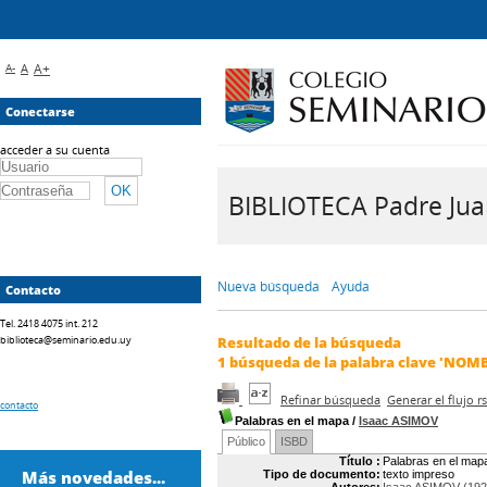
A-
A
A+
Conectarse
acceder a su cuenta
BIBLIOTECA Padre Juan 
Nueva búsqueda
Ayuda
Contacto
Tel. 2418 4075 int. 212
biblioteca@seminario.edu.uy
Resultado de la búsqueda
1
búsqueda de la palabra clave
'NOMB
Refinar búsqueda
Generar el flujo 
contacto
Palabras en el mapa
/
Isaac ASIMOV
Público
ISBD
Título :
Palabras en el map
Más novedades...
Tipo de documento:
texto impreso