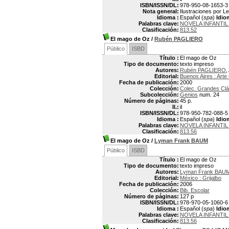
ISBN/ISSN/DL:
978-950-08-1653-3
Nota general:
Ilustraciones por Le
Idioma :
Español (
spa
)
Idio
Palabras clave:
NOVELA INFANTI
Clasificación:
813.52
El mago de Oz
/
Rubén PAGLIERO
Público
ISBD
Título :
El mago de Oz
Tipo de documento:
texto impreso
Autores:
Rubén PAGLIERO
,
Editorial:
Buenos Aires : Arte 
Fecha de publicación:
2000
Colección:
Colec. Grandes Clá
Subcolección:
Genios
num. 24
Número de páginas:
45 p.
Il.:
il
ISBN/ISSN/DL:
978-950-782-088-5
Idioma :
Español (
spa
)
Idio
Palabras clave:
NOVELA INFANTI
Clasificación:
813.56
El mago de Oz
/
Lyman Frank BAUM
Público
ISBD
Título :
El mago de Oz
Tipo de documento:
texto impreso
Autores:
Lyman Frank BAUM
Editorial:
México : Grijalbo
Fecha de publicación:
2006
Colección:
Bib. Escolar
Número de páginas:
127 p
ISBN/ISSN/DL:
978-970-05-1060-6
Idioma :
Español (
spa
)
Idio
Palabras clave:
NOVELA INFANTI
Clasificación:
813.56