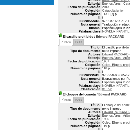
Autores:
Annie BARROWS (1
Editorial:
Buenos Aires : Cata
Fecha de publicación:
2013
Colección:
Catapulta junior
Número de páginas:
113 + [7] p.
Il.:
il
ISBN/ISSN/DL:
978-987-637-212-1
Nota general:
Traducción y adapta
Idioma :
Español (
spa
)
Idio
Palabras clave:
NOVELA INFANTI
El castillo prohibido
/
Edward PACKARD
Público
ISBD
Título :
El castillo prohibido
Tipo de documento:
texto impreso
Autores:
Edward PACKARD (
Editorial:
Buenos Aires : Atlán
Fecha de publicación:
1987
Colección:
Colec. Elige tu prop
Número de páginas:
118 p.
Il.:
il
ISBN/ISSN/DL:
978-950-08-0652-7
Nota general:
Ilustraciones por Pa
Idioma :
Español (
spa
)
Idio
Palabras clave:
NOVELA INFANTI
Clasificación:
813.52
El choque del cometa
/
Edward PACKARD
Público
ISBD
Título :
El choque del come
Tipo de documento:
texto impreso
Autores:
Edward PACKARD (
Editorial:
Buenos Aires : Atlán
Fecha de publicación:
1996
Colección:
Colec. Elige tu prop
Número de páginas:
119 p.
Il.:
il