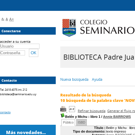
A-
A
A+
Conectarse
acceder a su cuenta
BIBLIOTECA Padre Juan 
Nueva búsqueda
Ayuda
Contacto
Tel. 2418 4075 int. 212
biblioteca@seminario.edu.uy
Resultado de la búsqueda
10
búsqueda de la palabra clave
'NOV
Refinar búsqueda
Generar el flujo 
contacto
Belén y Michu
: libro 1
/
Annie BARROWS
Público
ISBD
Título :
Belén y Michu : libr
Más novedades...
Tipo de documento:
texto impreso