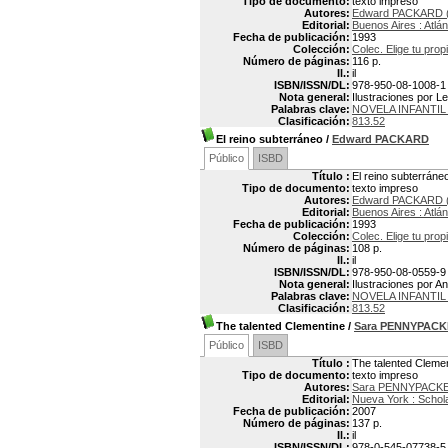
Tipo de documento:
texto impreso
Autores:
Edward PACKARD (
Editorial:
Buenos Aires : Atlán
Fecha de publicación:
1993
Colección:
Colec. Elige tu prop
Número de páginas:
116 p.
Il.:
il
ISBN/ISSN/DL:
978-950-08-1008-1
Nota general:
Ilustraciones por Le
Palabras clave:
NOVELA INFANTI
Clasificación:
813.52
El reino subterráneo
/
Edward PACKARD
Público
ISBD
Título :
El reino subterráne
Tipo de documento:
texto impreso
Autores:
Edward PACKARD (
Editorial:
Buenos Aires : Atlán
Fecha de publicación:
1993
Colección:
Colec. Elige tu prop
Número de páginas:
108 p.
Il.:
il
ISBN/ISSN/DL:
978-950-08-0559-9
Nota general:
Ilustraciones por A
Palabras clave:
NOVELA INFANTI
Clasificación:
813.52
The talented Clementine
/
Sara PENNYPAC
Público
ISBD
Título :
The talented Cleme
Tipo de documento:
texto impreso
Autores:
Sara PENNYPACKE
Editorial:
Nueva York : Schola
Fecha de publicación:
2007
Número de páginas:
137 p.
Il.:
il
ISBN/ISSN/DL:
978-0-545-07738-5