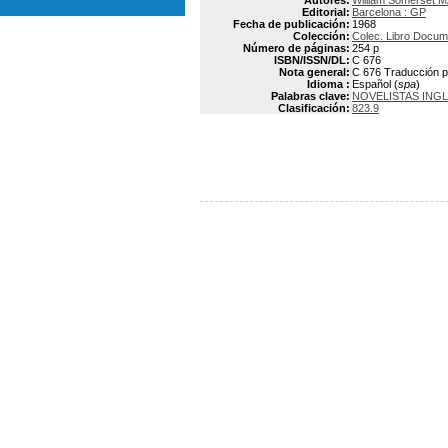
Autores:
William Somerset
Editorial:
Barcelona : GP
Fecha de publicación:
1968
Colección:
Colec. Libro Docum
Número de páginas:
254 p
ISBN/ISSN/DL:
C 676
Nota general:
C 676 Traducción p
Idioma :
Español (
spa
)
Palabras clave:
NOVELISTAS ING
Clasificación:
823.9