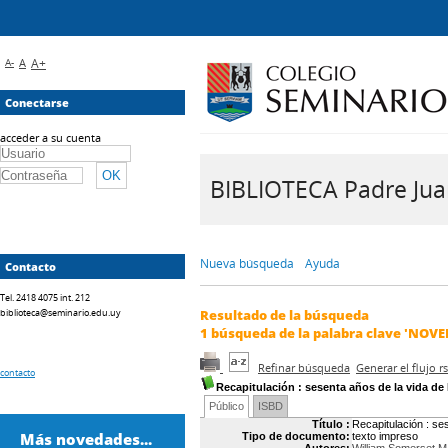
A-
A
A+
Conectarse
acceder a su cuenta
BIBLIOTECA Padre Juan 
Nueva búsqueda
Ayuda
Contacto
Tel. 2418 4075 int. 212
biblioteca@seminario.edu.uy
Resultado de la búsqueda
1
búsqueda de la palabra clave
'NOVE
Refinar búsqueda
Generar el flujo 
contacto
Recapitulación
: sesenta años de la vida d
Público
ISBD
Título :
Recapitulación : s
Más novedades...
Tipo de documento:
texto impreso