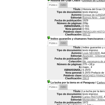
Historia del Gran Chaco
/
Enrique de GAND
Público
ISBD
Título :
Historia del Gran 
Tipo de documento:
texto impreso
Autores:
Enrique de GANDIA
Editorial:
Buenos Aires : Jua
Fecha de publicación:
1929
Número de páginas:
209p
ISBN/ISSN/DL:
D 551
Nota general:
D 551
Palabras clave:
PARAGUAY-HISTO
Clasificación:
989.22
Indios guaraníes y chamanes franciscanos
:
Público
ISBD
Título :
Indios guaraníes y
Tipo de documento:
texto impreso
Autores:
Louis NECKER
, Au
Editorial:
Asunción : Universi
Fecha de publicación:
1990
Colección:
Bib. paraguaya de a
Número de páginas:
279 + [4] p
Il.:
maps., il
ISBN/ISSN/DL:
S 2970
Nota general:
S 2970 Prefacio de 
Palabras clave:
MISIONES FRANC
Clasificación:
266.8
La lucha por la tierra en el Paraguay
/
Carlo
Público
ISBD
Título :
La lucha por la tier
Tipo de documento:
texto impreso
Autores:
Carlos PASTORE
, 
Editorial:
Montevideo : Anteq
Fecha de publicación:
1972