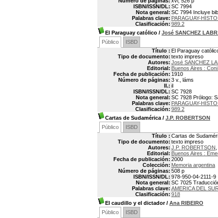
Número de páginas:
xvi, 526 p
ISBN/ISSN/DL:
SC 7994
Nota general:
SC 7994 Incluye bibl
Palabras clave:
PARAGUAY-HISTO
Clasificación:
989.2
El Paraguay católico
/
José SANCHEZ LAB
Público
ISBD
Título :
El Paraguay católic
Tipo de documento:
texto impreso
Autores:
José SANCHEZ L
Editorial:
Buenos Aires : Con
Fecha de publicación:
1910
Número de páginas:
3 v., láms
Il.:
il
ISBN/ISSN/DL:
SC 7928
Nota general:
SC 7928 Prólogo: 
Palabras clave:
PARAGUAY-HISTO
Clasificación:
989.2
Cartas de Sudamérica
/
J.P. ROBERTSON
Público
ISBD
Título :
Cartas de Sudamér
Tipo de documento:
texto impreso
Autores:
J.P. ROBERTSON
,
Editorial:
Buenos Aires : Em
Fecha de publicación:
2000
Colección:
Memoria argentina
Número de páginas:
508 p
ISBN/ISSN/DL:
978-950-04-2111-9
Nota general:
SC 7025 Traducción
Palabras clave:
AMERICA DEL SUR
Clasificación:
918
El caudillo y el dictador
/
Ana RIBEIRO
Público
ISBD