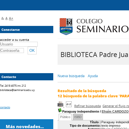
A-
A
A+
Conectarse
acceder a su cuenta
BIBLIOTECA Padre Juan 
Nueva búsqueda
Ayuda
Contacto
Tel. 2418 4075 int. 212
biblioteca@seminario.edu.uy
Resultado de la búsqueda
12
búsqueda de la palabra clave
'PAR
Refinar búsqueda
Generar el flujo 
contacto
Paraguay independiente
/
Efraím CARDOZO
Público
ISBD
Título :
Paraguay independi
Más novedades...
Tipo de documento:
texto impreso