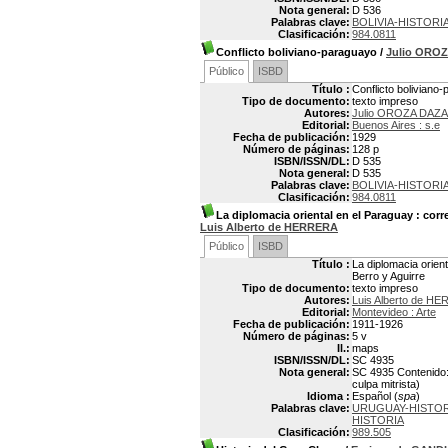
Nota general:
D 536
Palabras clave:
BOLIVIA-HISTORIA
Clasificación:
984.0811
Conflicto boliviano-paraguayo
/
Julio ORO
Público
ISBD
Título :
Conflicto boliviano
Tipo de documento:
texto impreso
Autores:
Julio OROZA DAZA
Editorial:
Buenos Aires : s.e
Fecha de publicación:
1929
Número de páginas:
128 p
ISBN/ISSN/DL:
D 535
Nota general:
D 535
Palabras clave:
BOLIVIA-HISTORIA
Clasificación:
984.0811
La diplomacia oriental en el Paraguay
: corr
Luis Alberto de HERRERA
Público
ISBD
Título :
La diplomacia orien
Berro y Aguirre
Tipo de documento:
texto impreso
Autores:
Luis Alberto de H
Editorial:
Montevideo : Arte
Fecha de publicación:
1911-1926
Número de páginas:
5 v
Il.:
maps
ISBN/ISSN/DL:
SC 4935
Nota general:
SC 4935 Contenido: v
culpa mitrista)
Idioma :
Español (
spa
)
Palabras clave:
URUGUAY-HISTORI
HISTORIA
Clasificación:
989.505