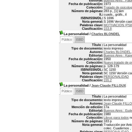
Editorial:
Buenos Aires : Paid
Fecha de publicación:
1973
Colección:
Tratado de psicolog
Número de páginas:
283 p., [1] lám
Il.:
cuads., gráfs., il
ISBN/ISSN/DL:
S 1696
Nota general:
S 1696 Versión caste
Palabras clave:
MOTIVACION (PS
Clasificación:
153.8
La personalidad
/
Charles BLONDEL
Público
ISBD
Título :
La personalidad
Tipo de documento:
texto impreso
Autores:
Charles BLONDEL
Editorial:
Buenos Aires : Kap
Fecha de publicación:
1950
Colección:
Nuevo tratado de p
Número de páginas:
p. 128-179
ISBN/ISSN/DL:
SC 1150
Nota general:
SC 1150 Versión cast
Palabras clave:
PERSONALIDAD
Clasificación:
155.2
La personalidad
/
Jean-Claude FILLOUX
Público
ISBD
Título :
La personalidad
Tipo de documento:
texto impreso
Autores:
Jean-Claude FILLO
Mención de edición:
17a
Editorial:
Buenos Aires : Eud
Fecha de publicación:
1980
Colección:
Libros para todos
n
Número de páginas:
183 p
Nota general:
Traducción por Anton
colec. Cuadernos ,
Palabras clave:
PERSONALIDAD