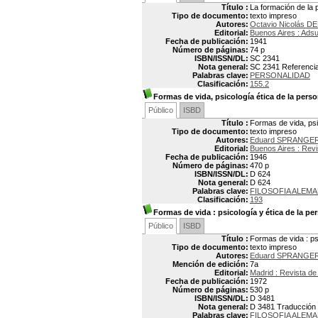
Título :
La formación de la 
Tipo de documento:
texto impreso
Autores:
Octavio Nicolás DE
Editorial:
Buenos Aires : Ads
Fecha de publicación:
1941
Número de páginas:
74 p
ISBN/ISSN/DL:
SC 2341
Nota general:
SC 2341 Referencias
Palabras clave:
PERSONALIDAD
Clasificación:
155.2
Formas de vida, psicología ética de la pers
Público
ISBD
Título :
Formas de vida, psi
Tipo de documento:
texto impreso
Autores:
Eduard SPRANGER 
Editorial:
Buenos Aires : Rev
Fecha de publicación:
1946
Número de páginas:
470 p
ISBN/ISSN/DL:
D 624
Nota general:
D 624
Palabras clave:
FILOSOFIA ALEM
Clasificación:
193
Formas de vida
: psicología y ética de la pe
Público
ISBD
Título :
Formas de vida : ps
Tipo de documento:
texto impreso
Autores:
Eduard SPRANGER 
Mención de edición:
7a
Editorial:
Madrid : Revista d
Fecha de publicación:
1972
Número de páginas:
530 p
ISBN/ISSN/DL:
D 3481
Nota general:
D 3481 Traducción 
Palabras clave:
FILOSOFIA ALEM