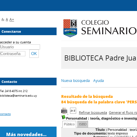
A-
A
A+
Conectarse
acceder a su cuenta
BIBLIOTECA Padre Juan 
Nueva búsqueda
Ayuda
Contacto
Tel. 2418 4075 int. 212
biblioteca@seminario.edu.uy
Resultado de la búsqueda
84
búsqueda de la palabra clave
'PER
Refinar búsqueda
Generar el flujo 
contacto
Personalidad
: teoría, diagnóstico e investi
Público
ISBD
Título :
Personalidad : teorí
Más novedades...
Tipo de documento:
texto impreso