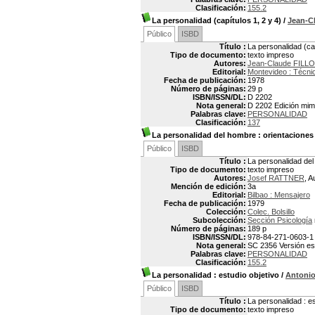
Clasificación:
155.2
La personalidad (capítulos 1, 2 y 4)
/
Jean-C
Público
ISBD
Título :
La personalidad (cap
Tipo de documento:
texto impreso
Autores:
Jean-Claude FILLO
Editorial:
Montevideo : Técni
Fecha de publicación:
1978
Número de páginas:
29 p
ISBN/ISSN/DL:
D 2202
Nota general:
D 2202 Edición mim
Palabras clave:
PERSONALIDAD
Clasificación:
137
La personalidad del hombre
: orientaciones
Público
ISBD
Título :
La personalidad del
Tipo de documento:
texto impreso
Autores:
Josef RATTNER
, A
Mención de edición:
3a
Editorial:
Bilbao : Mensajero
Fecha de publicación:
1979
Colección:
Colec. Bolsillo
Subcolección:
Sección Psicología
Número de páginas:
189 p
ISBN/ISSN/DL:
978-84-271-0603-1
Nota general:
SC 2356 Versión esp
Palabras clave:
PERSONALIDAD
Clasificación:
155.2
La personalidad
: estudio objetivo
/
Antoni
Público
ISBD
Título :
La personalidad : es
Tipo de documento:
texto impreso