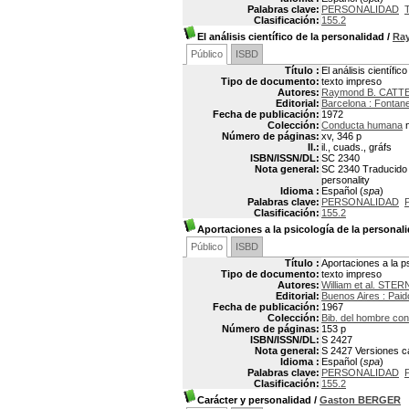
Palabras clave:
PERSONALIDAD
Clasificación:
155.2
El análisis científico de la personalidad
/
Ra
Público
ISBD
Título :
El análisis científic
Tipo de documento:
texto impreso
Autores:
Raymond B. CATT
Editorial:
Barcelona : Fontane
Fecha de publicación:
1972
Colección:
Conducta humana
n
Número de páginas:
xv, 346 p
Il.:
il., cuads., gráfs
ISBN/ISSN/DL:
SC 2340
Nota general:
SC 2340 Traducido po
personality
Idioma :
Español (
spa
)
Palabras clave:
PERSONALIDAD
Clasificación:
155.2
Aportaciones a la psicología de la personal
Público
ISBD
Título :
Aportaciones a la p
Tipo de documento:
texto impreso
Autores:
William et al. STER
Editorial:
Buenos Aires : Paid
Fecha de publicación:
1967
Colección:
Bib. del hombre co
Número de páginas:
153 p
ISBN/ISSN/DL:
S 2427
Nota general:
S 2427 Versiones ca
Idioma :
Español (
spa
)
Palabras clave:
PERSONALIDAD
Clasificación:
155.2
Carácter y personalidad
/
Gaston BERGER