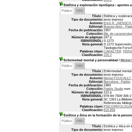
Eidética y exploración tipológica
: aportes a
Público
ISBD
Título :
Eidética y exploraci
Tipo de documento:
texto impreso
Autores:
Erich R. JAENSCH
Editorial:
Buenos Aires : Paid
Fecha de publicación:
1957
Colección:
Bib. de caracterolog
Número de páginas:
167 p
ISBN/ISSN/DL:
S 1273
Nota general:
S 1273 Supervisión, 
Tipologische Fors
Palabras clave:
CARACTER
PERS
Clasificación:
155.2
Enfermedad mental y personalidad
/
Miche
Público
ISBD
Título :
Enfermedad mental 
Tipo de documento:
texto impreso
Autores:
Michel FOUCAULT 
Editorial:
Barcelona : Paidós
Fecha de publicación:
1984
Colección:
Paidós Studio
num. 
Número de páginas:
122 p
ISBN/ISSN/DL:
978-84-7509-306-2
Nota general:
SC 1353 La Bibliote
Referencias bibliogr
Palabras clave:
PSICOPATOLOGIA
Clasificación:
616.858
Estética y ética en la formación de la perso
Público
ISBD
Título :
Estética y ética en 
Tipo de documento:
texto impreso