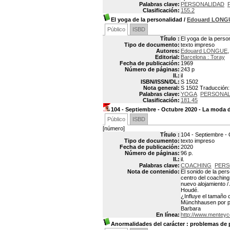
Palabras clave:
PERSONALIDAD
Clasificación:
155.2
El yoga de la personalidad
/
Edouard LONG
Público
ISBD
Título :
El yoga de la perso
Tipo de documento:
texto impreso
Autores:
Edouard LONGUE
,
Editorial:
Barcelona : Toray
Fecha de publicación:
1969
Número de páginas:
243 p
Il.:
il
ISBN/ISSN/DL:
S 1502
Nota general:
S 1502 Traducción: 
Palabras clave:
YOGA
PERSONAL
Clasificación:
181.45
104 - Septiembre - Octubre 2020 - La moda 
Público
ISBD
[número]
Título :
104 - Septiembre -
Tipo de documento:
texto impreso
Fecha de publicación:
2020
Número de páginas:
96 p.
Il.:
il.
Palabras clave:
COACHING
PERS
Nota de contenido:
El sonido de la per
centro del coaching»
nuevo alojamiento /
Houdé.
¿Influye el tamaño 
Münchhausen por pod
Barbara
En línea:
http://www.menteyc
Anormalidades del carácter
: problemas de 