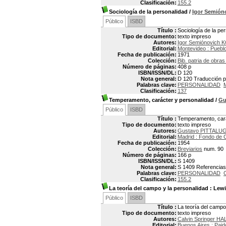
Clasificación:
155.2
Sociología de la personalidad
/
Igor Semión
Público
ISBD
Título :
Sociología de la pe
Tipo de documento:
texto impreso
Autores:
Igor Semiónovich 
Editorial:
Montevideo : Puebl
Fecha de publicación:
1971
Colección:
Bib. patria de obra
Número de páginas:
408 p
ISBN/ISSN/DL:
D 120
Nota general:
D 120 Traducción p
Palabras clave:
PERSONALIDAD
Clasificación:
137
Temperamento, carácter y personalidad
/
Gu
Público
ISBD
Título :
Temperamento, cará
Tipo de documento:
texto impreso
Autores:
Gustavo PITTALU
Editorial:
Madrid : Fondo de 
Fecha de publicación:
1954
Colección:
Breviarios
num. 90
Número de páginas:
166 p
ISBN/ISSN/DL:
S 1409
Nota general:
S 1409 Referencias 
Palabras clave:
PERSONALIDAD
Clasificación:
155.2
La teoría del campo y la personalidad
: Lew
Público
ISBD
Título :
La teoría del campo
Tipo de documento:
texto impreso
Autores:
Calvin Springer HA
Editorial:
Buenos Aires : Paid