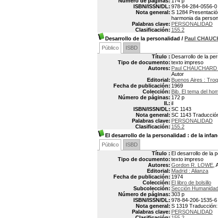
Número de páginas:
174 p
ISBN/ISSN/DL:
978-84-284-0556-0
Nota general:
S 1284 Presentación
harmonia da person
Palabras clave:
PERSONALIDAD
Clasificación:
155.2
Desarrollo de la personalidad
/
Paul CHAU
Público
ISBD
Título :
Desarrollo de la pe
Tipo de documento:
texto impreso
Autores:
Paul CHAUCHARD 
Autor
Editorial:
Buenos Aires : Troq
Fecha de publicación:
1969
Colección:
Bib. El tema del ho
Número de páginas:
172 p
Il.:
il
ISBN/ISSN/DL:
SC 1143
Nota general:
SC 1143 Traducción 
Palabras clave:
PERSONALIDAD
Clasificación:
155.2
El desarrollo de la personalidad
: de la infa
Público
ISBD
Título :
El desarrollo de la 
Tipo de documento:
texto impreso
Autores:
Gordon R. LOWE
, 
Editorial:
Madrid : Alianza
Fecha de publicación:
1974
Colección:
El libro de bolsillo
Subcolección:
Sección Humanida
Número de páginas:
303 p
ISBN/ISSN/DL:
978-84-206-1535-6
Nota general:
S 1319 Traducción: 
Palabras clave:
PERSONALIDAD
Clasificación:
155.2