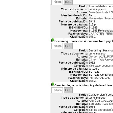
Público
ISBD
Título :
Anormalidades del c
Tipo de documento:
texto impreso
Autores:
José Antonio de L
Mención de edición:
2a
Editorial:
Montevideo : Mosc
Fecha de publicación:
1943
Número de páginas:
216 p
ISBN/ISSN/DL:
S 1343
Nota general:
S 1343 Referencias 
Palabras clave:
CARACTER
PERS
Clasificación:
155.2
Becoming
: basic considerations for a psyc
Público
ISBD
Título :
Becoming : basic co
Tipo de documento:
texto impreso
Autores:
Gordon W. ALLPOR
Editorial:
Clinton : Yale Univer
Fecha de publicación:
1962
Colección:
Yale paperbounds
n
Número de páginas:
ix, 106 p
ISBN/ISSN/DL:
SC 7721
Nota general:
SC 7721 Conferencia
Palabras clave:
PERSONALIDAD
Clasificación:
155.2
Caracterología de la infancia y de la adoles
Público
ISBD
Título :
Caracterología de la
Tipo de documento:
texto impreso
Autores:
André LE GALL
, Au
Editorial:
Barcelona : Luis Mi
Fecha de publicación:
1954
Colección:
Bib. de antropologí
Número de páginas:
361 p