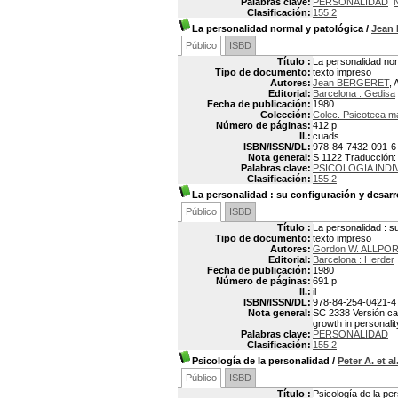
Palabras clave:
PERSONALIDAD
Clasificación:
155.2
La personalidad normal y patológica
/
Jean
Público
ISBD
Título :
La personalidad nor
Tipo de documento:
texto impreso
Autores:
Jean BERGERET
, 
Editorial:
Barcelona : Gedisa
Fecha de publicación:
1980
Colección:
Colec. Psicoteca m
Número de páginas:
412 p
Il.:
cuads
ISBN/ISSN/DL:
978-84-7432-091-6
Nota general:
S 1122 Traducción: M
Palabras clave:
PSICOLOGIA INDI
Clasificación:
155.2
La personalidad
: su configuración y desarr
Público
ISBD
Título :
La personalidad : s
Tipo de documento:
texto impreso
Autores:
Gordon W. ALLPOR
Editorial:
Barcelona : Herder
Fecha de publicación:
1980
Número de páginas:
691 p
Il.:
il
ISBN/ISSN/DL:
978-84-254-0421-4
Nota general:
SC 2338 Versión cast
growth in personalit
Palabras clave:
PERSONALIDAD
Clasificación:
155.2
Psicología de la personalidad
/
Peter A. et 
Público
ISBD
Título :
Psicología de la pe