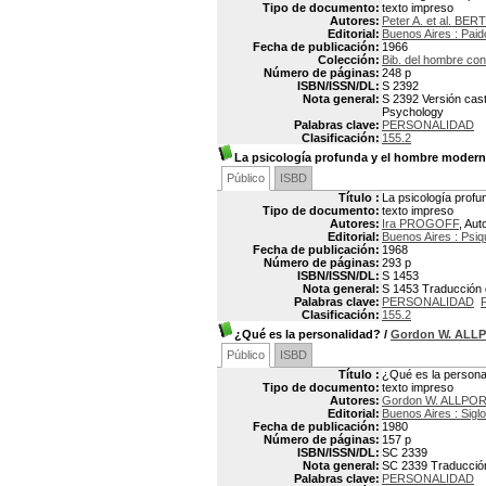
Tipo de documento:
texto impreso
Autores:
Peter A. et al. BE
Editorial:
Buenos Aires : Paid
Fecha de publicación:
1966
Colección:
Bib. del hombre co
Número de páginas:
248 p
ISBN/ISSN/DL:
S 2392
Nota general:
S 2392 Versión cast
Psychology
Palabras clave:
PERSONALIDAD
Clasificación:
155.2
La psicología profunda y el hombre moder
Público
ISBD
Título :
La psicología prof
Tipo de documento:
texto impreso
Autores:
Ira PROGOFF
, Aut
Editorial:
Buenos Aires : Psiq
Fecha de publicación:
1968
Número de páginas:
293 p
ISBN/ISSN/DL:
S 1453
Nota general:
S 1453 Traducción d
Palabras clave:
PERSONALIDAD
Clasificación:
155.2
¿Qué es la personalidad?
/
Gordon W. ALL
Público
ISBD
Título :
¿Qué es la persona
Tipo de documento:
texto impreso
Autores:
Gordon W. ALLPOR
Editorial:
Buenos Aires : Siglo
Fecha de publicación:
1980
Número de páginas:
157 p
ISBN/ISSN/DL:
SC 2339
Nota general:
SC 2339 Traducción d
Palabras clave:
PERSONALIDAD