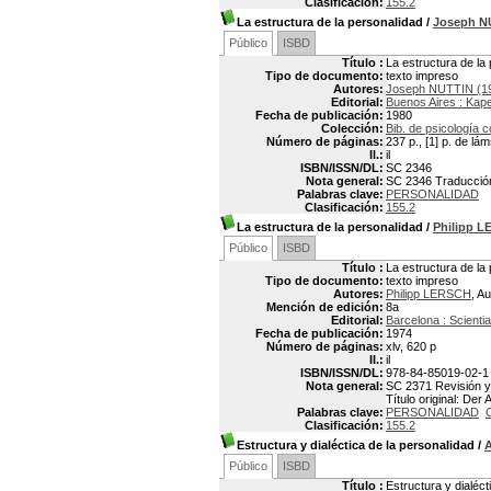
Clasificación:
155.2
La estructura de la personalidad
/
Joseph N
Público
ISBD
Título :
La estructura de la
Tipo de documento:
texto impreso
Autores:
Joseph NUTTIN (1
Editorial:
Buenos Aires : Kap
Fecha de publicación:
1980
Colección:
Bib. de psicología
Número de páginas:
237 p., [1] p. de lá
Il.:
il
ISBN/ISSN/DL:
SC 2346
Nota general:
SC 2346 Traducción d
Palabras clave:
PERSONALIDAD
Clasificación:
155.2
La estructura de la personalidad
/
Philipp 
Público
ISBD
Título :
La estructura de la
Tipo de documento:
texto impreso
Autores:
Philipp LERSCH
, Au
Mención de edición:
8a
Editorial:
Barcelona : Scientia
Fecha de publicación:
1974
Número de páginas:
xlv, 620 p
Il.:
il
ISBN/ISSN/DL:
978-84-85019-02-1
Nota general:
SC 2371 Revisión y 
Título original: De
Palabras clave:
PERSONALIDAD
Clasificación:
155.2
Estructura y dialéctica de la personalidad
/
Público
ISBD
Título :
Estructura y dialéct