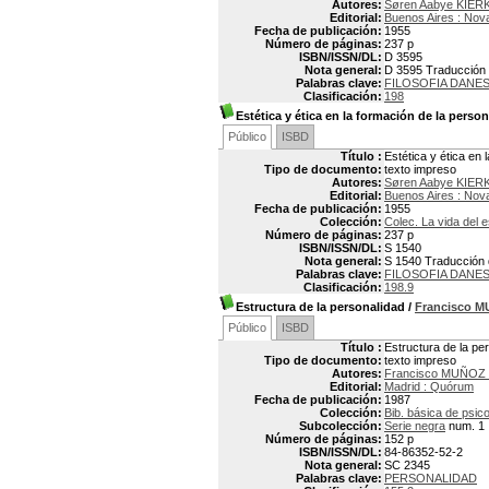
Autores:
Søren Aabye KIER
Editorial:
Buenos Aires : Nov
Fecha de publicación:
1955
Número de páginas:
237 p
ISBN/ISSN/DL:
D 3595
Nota general:
D 3595 Traducción p
Palabras clave:
FILOSOFIA DANE
Clasificación:
198
Estética y ética en la formación de la perso
Público
ISBD
Título :
Estética y ética en 
Tipo de documento:
texto impreso
Autores:
Søren Aabye KIER
Editorial:
Buenos Aires : Nov
Fecha de publicación:
1955
Colección:
Colec. La vida del e
Número de páginas:
237 p
ISBN/ISSN/DL:
S 1540
Nota general:
S 1540 Traducción de
Palabras clave:
FILOSOFIA DANE
Clasificación:
198.9
Estructura de la personalidad
/
Francisco 
Público
ISBD
Título :
Estructura de la pe
Tipo de documento:
texto impreso
Autores:
Francisco MUÑOZ
Editorial:
Madrid : Quórum
Fecha de publicación:
1987
Colección:
Bib. básica de psico
Subcolección:
Serie negra
num. 1
Número de páginas:
152 p
ISBN/ISSN/DL:
84-86352-52-2
Nota general:
SC 2345
Palabras clave:
PERSONALIDAD