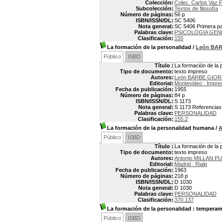
Colección:
Colec. Carlos Vaz F
Subcolección:
Textos de filosofía
Número de páginas:
56 p
ISBN/ISSN/DL:
SC 5406
Nota general:
SC 5406 Primera par
Palabras clave:
PSICOLOGIA GEN
Clasificación:
155
La formación de la personalidad
/
León BA
Público
ISBD
Título :
La formación de la 
Tipo de documento:
texto impreso
Autores:
León BARBE GIO
Editorial:
Montevideo : Impre
Fecha de publicación:
1955
Número de páginas:
84 p
ISBN/ISSN/DL:
S 1173
Nota general:
S 1173 Referencias 
Palabras clave:
PERSONALIDAD
Clasificación:
155.2
La formación de la personalidad humana
/
A
Público
ISBD
Título :
La formación de la
Tipo de documento:
texto impreso
Autores:
Antonio MILLAN P
Editorial:
Madrid : Rialp
Fecha de publicación:
1963
Número de páginas:
218 p
ISBN/ISSN/DL:
D 1030
Nota general:
D 1030
Palabras clave:
PERSONALIDAD
Clasificación:
370.137
La formación de la personalidad
: temperame
Público
ISBD