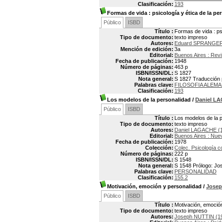
Clasificación:
193
Formas de vida
: psicología y ética de la pe
Público
ISBD
Título :
Formas de vida : ps
Tipo de documento:
texto impreso
Autores:
Eduard SPRANGER 
Mención de edición:
3a
Editorial:
Buenos Aires : Revi
Fecha de publicación:
1948
Número de páginas:
463 p
ISBN/ISSN/DL:
S 1827
Nota general:
S 1827 Traducción p
Palabras clave:
FILOSOFIA ALEM
Clasificación:
193
Los modelos de la personalidad
/
Daniel L
Público
ISBD
Título :
Los modelos de la 
Tipo de documento:
texto impreso
Autores:
Daniel LAGACHE (
Editorial:
Buenos Aires : Nue
Fecha de publicación:
1978
Colección:
Colec. Psicología 
Número de páginas:
222 p
ISBN/ISSN/DL:
S 1548
Nota general:
S 1548 Prólogo: Jos
Palabras clave:
PERSONALIDAD
Clasificación:
155.2
Motivación, emoción y personalidad
/
Josep
Público
ISBD
Título :
Motivación, emoció
Tipo de documento:
texto impreso
Autores:
Joseph NUTTIN (1