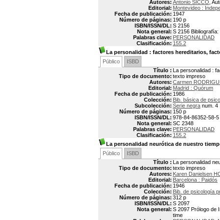
Autores:
Antonio SICCO
, Au
Editorial:
Montevideo : Indep
Fecha de publicación:
1947
Número de páginas:
190 p
ISBN/ISSN/DL:
S 2156
Nota general:
S 2156 Bibliografía:
Palabras clave:
PERSONALIDAD
Clasificación:
155.2
La personalidad
: factores hereditarios, fac
Público
ISBD
Título :
La personalidad : f
Tipo de documento:
texto impreso
Autores:
Carmen RODRIGU
Editorial:
Madrid : Quórum
Fecha de publicación:
1986
Colección:
Bib. básica de psico
Subcolección:
Serie negra
num. 4
Número de páginas:
150 p
ISBN/ISSN/DL:
978-84-86352-58-5
Nota general:
SC 2348
Palabras clave:
PERSONALIDAD
Clasificación:
155.2
La personalidad neurótica de nuestro tiem
Público
ISBD
Título :
La personalidad neu
Tipo de documento:
texto impreso
Autores:
Karen Danielsen 
Editorial:
Barcelona : Paidós
Fecha de publicación:
1946
Colección:
Bib. de psicología 
Número de páginas:
312 p
ISBN/ISSN/DL:
S 2097
Nota general:
S 2097 Prólogo de Is
time