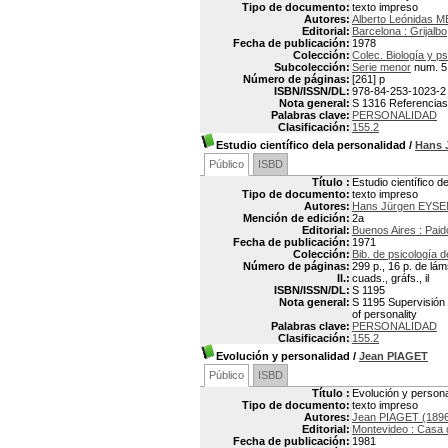
Tipo de documento:
texto impreso
Autores:
Alberto Leónidas
Editorial:
Barcelona : Grijalbo
Fecha de publicación:
1978
Colección:
Colec. Biología y p
Subcolección:
Serie menor
num. 5
Número de páginas:
[261] p
ISBN/ISSN/DL:
978-84-253-1023-2
Nota general:
S 1316 Referencias 
Palabras clave:
PERSONALIDAD
Clasificación:
155.2
Estudio científico dela personalidad
/
Hans 
Público
ISBD
Título :
Estudio científico d
Tipo de documento:
texto impreso
Autores:
Hans Jürgen EYSE
Mención de edición:
2a
Editorial:
Buenos Aires : Paid
Fecha de publicación:
1971
Colección:
Bib. de psicología d
Número de páginas:
299 p., 16 p. de lám
Il.:
cuads., gráfs., il
ISBN/ISSN/DL:
S 1195
Nota general:
S 1195 Supervisión y
of personality
Palabras clave:
PERSONALIDAD
Clasificación:
155.2
Evolución y personalidad
/
Jean PIAGET
Público
ISBD
Título :
Evolución y persona
Tipo de documento:
texto impreso
Autores:
Jean PIAGET (189
Editorial:
Montevideo : Casa 
Fecha de publicación:
1981