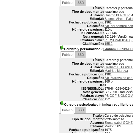
Público
ISBD
Título :
Carácter y persona
Tipo de documento:
texto impreso
Autores:
Gaston BERGER
, 
Editorial:
Buenos Aires : Paid
Fecha de publicación:
1961
Colección:
Bib. del hombre co
Número de páginas:
110 p
ISBN/ISSN/DL:
SC 1144
Nota general:
SC 1144 Versión cast
Palabras clave:
PERSONALIDAD
Clasificación:
155.2
Cerebro y personalidad
/
Graham E. POWEL
Público
ISBD
Título :
Cerebro y personal
Tipo de documento:
texto impreso
Autores:
Graham E. POWEL
Editorial:
Madrid : Marova
Fecha de publicación:
1981
Colección:
Bib. Marova de estu
Número de páginas:
169 p
Il.:
il
ISBN/ISSN/DL:
978-84-269-0429-4
Nota general:
SC 7390 Traducción: 
Palabras clave:
PSICOFISIOLOGI
Clasificación:
152
Curso de psicología dinámica
: equilibrio y
Público
ISBD
Título :
Curso de psicología
Tipo de documento:
texto impreso
Autores:
Elena Isabel GON
Editorial:
Madrid : PS
Fecha de publicación:
1975