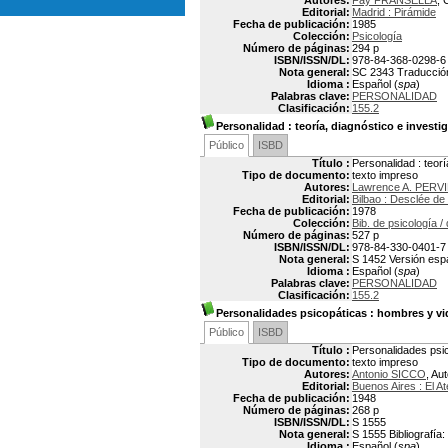
Autores:
Fay FRANSELLA
, 
Editorial:
Madrid : Pirámide
Fecha de publicación:
1985
Colección:
Psicología
Número de páginas:
294 p
ISBN/ISSN/DL:
978-84-368-0298-6
Nota general:
SC 2343 Traducción 
Idioma :
Español (
spa
)
Palabras clave:
PERSONALIDAD
Clasificación:
155.2
Personalidad
: teoría, diagnóstico e investi
Público
ISBD
Título :
Personalidad : teorí
Tipo de documento:
texto impreso
Autores:
Lawrence A. PERV
Editorial:
Bilbao : Desclée d
Fecha de publicación:
1978
Colección:
Bib. de psicología /
Número de páginas:
527 p
ISBN/ISSN/DL:
978-84-330-0401-7
Nota general:
S 1452 Versión espa
Idioma :
Español (
spa
)
Palabras clave:
PERSONALIDAD
Clasificación:
155.2
Personalidades psicopáticas
: hombres y vi
Público
ISBD
Título :
Personalidades psic
Tipo de documento:
texto impreso
Autores:
Antonio SICCO
, Au
Editorial:
Buenos Aires : El A
Fecha de publicación:
1948
Número de páginas:
268 p
ISBN/ISSN/DL:
S 1555
Nota general:
S 1555 Bibliografía:
Idioma :
Español (
spa
)