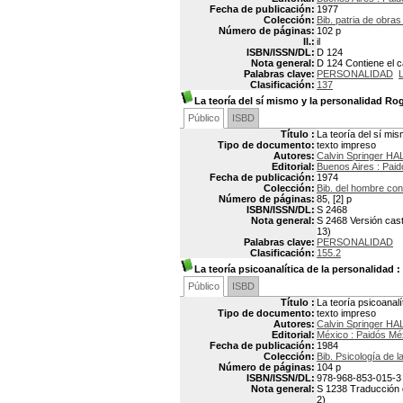
Fecha de publicación:
1977
Colección:
Bib. patria de obra
Número de páginas:
102 p
Il.:
il
ISBN/ISSN/DL:
D 124
Nota general:
D 124 Contiene el c
Palabras clave:
PERSONALIDAD
Clasificación:
137
La teoría del sí mismo y la personalidad Ro
Público
ISBD
Título :
La teoría del sí mi
Tipo de documento:
texto impreso
Autores:
Calvin Springer HA
Editorial:
Buenos Aires : Paid
Fecha de publicación:
1974
Colección:
Bib. del hombre co
Número de páginas:
85, [2] p
ISBN/ISSN/DL:
S 2468
Nota general:
S 2468 Versión caste
13)
Palabras clave:
PERSONALIDAD
Clasificación:
155.2
La teoría psicoanalítica de la personalidad
:
Público
ISBD
Título :
La teoría psicoanalí
Tipo de documento:
texto impreso
Autores:
Calvin Springer HA
Editorial:
México : Paidós Mé
Fecha de publicación:
1984
Colección:
Bib. Psicología de l
Número de páginas:
104 p
ISBN/ISSN/DL:
978-968-853-015-3
Nota general:
S 1238 Traducción d
2)