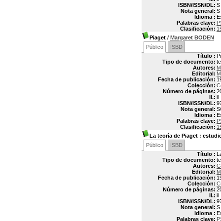
ISBN/ISSN/DL:
S
Nota general:
S
Idioma :
E
Palabras clave:
P
Clasificación:
1
Piaget
/
Margaret BODEN
Público
ISBD
Título :
P
Tipo de documento:
t
Autores:
M
Editorial:
M
Fecha de publicación:
1
Colección:
C
Número de páginas:
2
Il.:
il
ISBN/ISSN/DL:
9
Nota general:
S
Idioma :
E
Palabras clave:
P
Clasificación:
1
La teoría de Piaget
: estudio
Público
ISBD
Título :
L
Tipo de documento:
t
Autores:
G
Editorial:
M
Fecha de publicación:
1
Colección:
C
Número de páginas:
2
Il.:
il
ISBN/ISSN/DL:
9
Nota general:
S
Idioma :
E
Palabras clave:
P