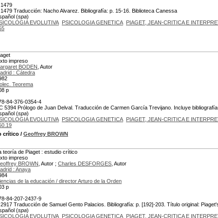
 1479
 1479 Traducción: Nacho Alvarez. Bibliografía: p. 15-16. Biblioteca Canessa
spañol (
spa
)
SICOLOGIA EVOLUTIVA
PSICOLOGIA GENETICA
PIAGET, JEAN-CRITICA E INTERPR
55
iaget
exto impreso
argaret BODEN
, Autor
adrid : Cátedra
982
olec. Teorema
08 p
78-84-376-0354-4
C 5394 Prólogo de Juan Delval. Traducción de Carmen García Trevijano. Incluye bibliografías. 
spañol (
spa
)
SICOLOGIA EVOLUTIVA
PSICOLOGIA GENETICA
PIAGET, JEAN-CRITICA E INTERPR
50.19
 crítico
/
Geoffrey BROWN
a teoría de Piaget : estudio crítico
exto impreso
eoffrey BROWN
, Autor ;
Charles DESFORGES
, Autor
adrid : Anaya
984
iencias de la educación / director Arturo de la Orden
03 p
78-84-207-2437-9
 2917 Traducción de Samuel Gento Palacios. Bibliografía: p. [192]-203. Título original: Piaget'
spañol (
spa
)
SICOLOGIA EVOLUTIVA
PSICOLOGIA GENETICA
PIAGET, JEAN-CRITICA E INTERPR