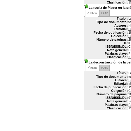
Clasificación:
1
La teoría de Piaget en la pr
Público
ISBD
Título :
L
Tipo de documento:
t
Autores:
H
Editorial:
B
Fecha de publicación:
1
Colección:
B
Número de páginas:
2
Il.:
il
ISBN/ISSN/DL:
C
Nota general:
C
Palabras clave:
P
Clasificación:
3
La deconstrucción de la psi
Público
ISBD
Título :
L
Tipo de documento:
t
Autores:
E
Editorial:
M
Fecha de publicación:
1
Colección:
C
Número de páginas:
2
ISBN/ISSN/DL:
9
Nota general:
S
Palabras clave:
P
Clasificación:
1