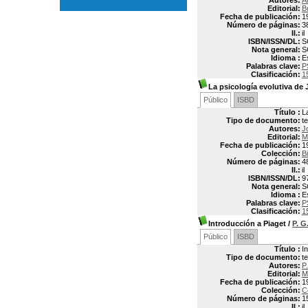
Autores:
A
Editorial:
B
Fecha de publicación:
1
Número de páginas:
3
Il.:
il
ISBN/ISSN/DL:
S
Nota general:
S
Idioma :
E
Palabras clave:
P
Clasificación:
1
La psicología evolutiva de 
Público
ISBD
Título :
L
Tipo de documento:
t
Autores:
J
Editorial:
M
Fecha de publicación:
1
Colección:
B
Número de páginas:
4
Il.:
il
ISBN/ISSN/DL:
9
Nota general:
S
Idioma :
E
Palabras clave:
P
Clasificación:
1
Introducción a Piaget
/
P. 
Público
ISBD
Título :
I
Tipo de documento:
t
Autores:
P
Editorial:
M
Fecha de publicación:
1
Colección:
C
Número de páginas:
1
Il.:
il