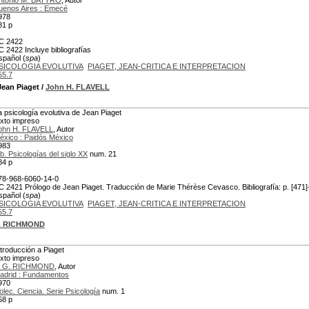
ntonio M. BATTRO
, Autor
uenos Aires : Emecé
978
81 p
C 2422
C 2422 Incluye bibliografías
spañol (
spa
)
SICOLOGIA EVOLUTIVA
PIAGET, JEAN-CRITICA E INTERPRETACION
55.7
Jean Piaget
/
John H. FLAVELL
a psicología evolutiva de Jean Piaget
exto impreso
ohn H. FLAVELL
, Autor
éxico : Paidós México
983
ib. Psicologías del siglo XX
num. 21
84 p
78-968-6060-14-0
C 2421 Prólogo de Jean Piaget. Traducción de Marie Thérèse Cevasco. Bibliografía: p. [471]-
spañol (
spa
)
SICOLOGIA EVOLUTIVA
PIAGET, JEAN-CRITICA E INTERPRETACION
55.7
G. RICHMOND
ntroducción a Piaget
exto impreso
. G. RICHMOND
, Autor
adrid : Fundamentos
970
olec. Ciencia. Serie Psicología
num. 1
58 p