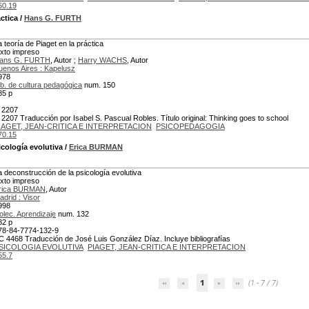
50.19
áctica
/
Hans G. FURTH
a teoría de Piaget en la práctica
exto impreso
ans G. FURTH
, Autor ;
Harry WACHS
, Autor
uenos Aires : Kapelusz
978
ib. de cultura pedagógica
num. 150
85 p
 2207
 2207 Traducción por Isabel S. Pascual Robles. Título original: Thinking goes to school
IAGET, JEAN-CRITICA E INTERPRETACION
PSICOPEDAGOGIA
70.15
cología evolutiva
/
Erica BURMAN
a deconstrucción de la psicología evolutiva
exto impreso
rica BURMAN
, Autor
adrid : Visor
998
olec. Aprendizaje
num. 132
82 p
78-84-7774-132-9
C 4468 Traducción de José Luis González Díaz. Incluye bibliografías
SICOLOGIA EVOLUTIVA
PIAGET, JEAN-CRITICA E INTERPRETACION
55.7
1
(1 - 7 / 7)