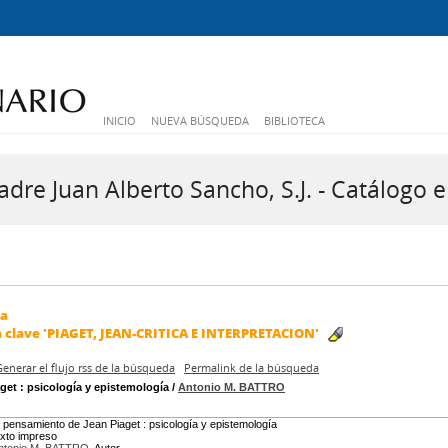
INICIO
NUEVA BÚSQUEDA
BIBLIOTECA
dre Juan Alberto Sancho, S.J. - Catálogo e
da
a clave
'PIAGET, JEAN-CRITICA E INTERPRETACION'
Generar el flujo rss de la búsqueda
Permalink de la búsqueda
aget
: psicología y epistemología
/
Antonio M. BATTRO
l pensamiento de Jean Piaget : psicología y epistemología
exto impreso