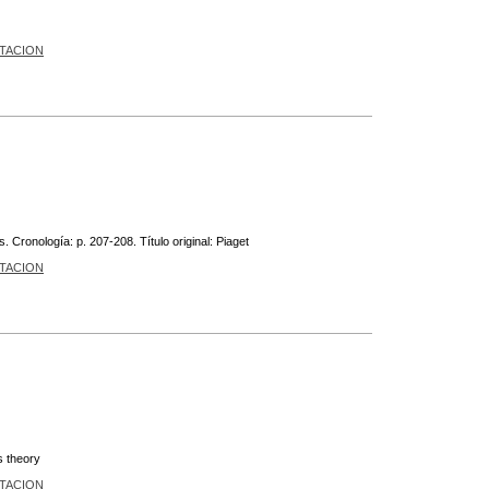
ETACION
Cronología: p. 207-208. Título original: Piaget
ETACION
s theory
ETACION