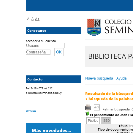
A-
A
A+
Conectarse
acceder a su cuenta
BIBLIOTECA Pa
Nueva búsqueda
Ayuda
Contacto
Tel. 2418 4075 int. 212
biblioteca@seminario.edu.uy
Resultado de la búsque
7
búsqueda de la palabr
Refinar búsqueda
contacto
El pensamiento de Jean Pi
Público
ISBD
Título :
E
Más novedades...
Tipo de documento:
t