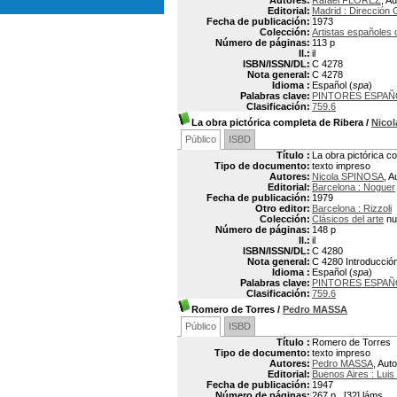
Autores:
Rafael FLOREZ
, Au
Editorial:
Madrid : Dirección 
Fecha de publicación:
1973
Colección:
Artistas españoles
Número de páginas:
113 p
Il.:
il
ISBN/ISSN/DL:
C 4278
Nota general:
C 4278
Idioma :
Español (
spa
)
Palabras clave:
PINTORES ESPAÑ
Clasificación:
759.6
La obra pictórica completa de Ribera
/
Nico
Público
ISBD
Título :
La obra pictórica c
Tipo de documento:
texto impreso
Autores:
Nicola SPINOSA
, A
Editorial:
Barcelona : Noguer
Fecha de publicación:
1979
Otro editor:
Barcelona : Rizzoli
Colección:
Clásicos del arte
nu
Número de páginas:
148 p
Il.:
il
ISBN/ISSN/DL:
C 4280
Nota general:
C 4280 Introducció
Idioma :
Español (
spa
)
Palabras clave:
PINTORES ESPAÑ
Clasificación:
759.6
Romero de Torres
/
Pedro MASSA
Público
ISBD
Título :
Romero de Torres
Tipo de documento:
texto impreso
Autores:
Pedro MASSA
, Auto
Editorial:
Buenos Aires : Luis
Fecha de publicación:
1947
Número de páginas:
267 p., [32] láms.