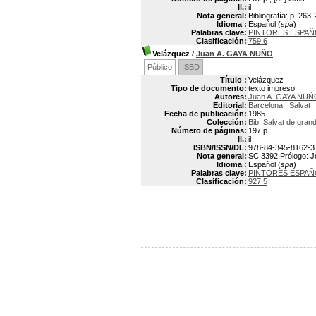
Il.:
il
Nota general:
Bibliografía: p. 263
Idioma :
Español (
spa
)
Palabras clave:
PINTORES ESPAÑ
Clasificación:
759.6
Velázquez
/
Juan A. GAYA NUÑO
Público
ISBD
Título :
Velázquez
Tipo de documento:
texto impreso
Autores:
Juan A. GAYA NUÑ
Editorial:
Barcelona : Salvat
Fecha de publicación:
1985
Colección:
Bib. Salvat de gran
Número de páginas:
197 p
Il.:
il
ISBN/ISSN/DL:
978-84-345-8162-3
Nota general:
SC 3392 Prólogo: Jo
Idioma :
Español (
spa
)
Palabras clave:
PINTORES ESPAÑ
Clasificación:
927.5