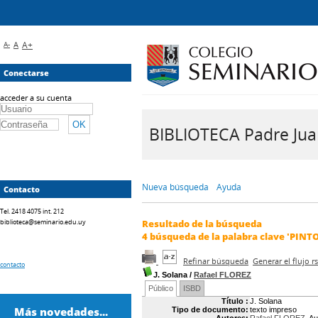
A-
A
A+
Conectarse
acceder a su cuenta
BIBLIOTECA Padre Juan 
Nueva búsqueda
Ayuda
Contacto
Tel. 2418 4075 int. 212
biblioteca@seminario.edu.uy
Resultado de la búsqueda
4
búsqueda de la palabra clave
'PINT
Refinar búsqueda
Generar el flujo 
contacto
J. Solana
/
Rafael FLOREZ
Público
ISBD
Título :
J. Solana
Más novedades...
Tipo de documento:
texto impreso