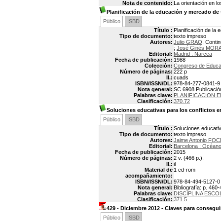
Nota de contenido:
La orientación en lo
Planificación de la educación y mercado de 
Público
ISBD
Título :
Planificación de la
Tipo de documento:
texto impreso
Autores:
Julio GRAO
, Conti
;
José Ginés MOR
Editorial:
Madrid : Narcea
Fecha de publicación:
1988
Colección:
Congreso de Educa
Número de páginas:
222 p
Il.:
cuads
ISBN/ISSN/DL:
978-84-277-0841-9
Nota general:
SC 6908 Publicación
Palabras clave:
PLANIFICACION E
Clasificación:
370.72
Soluciones educativas para los conflictos en
Público
ISBD
Título :
Soluciones educativa
Tipo de documento:
texto impreso
Autores:
Jaime Antonio FOC
Editorial:
Barcelona : Océan
Fecha de publicación:
2015
Número de páginas:
2 v. (466 p.).
Il.:
il
Material de
1 cd-rom
acompañamiento:
ISBN/ISSN/DL:
978-84-494-5127-0
Nota general:
Bibliografía: p. 460
Palabras clave:
DISCIPLINA ESCO
Clasificación:
371.5
429 - Diciembre 2012 - Claves para conseguir
Público
ISBD