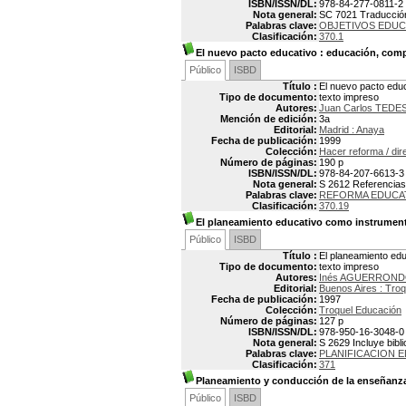
ISBN/ISSN/DL:
978-84-277-0811-2
Nota general:
SC 7021 Traducción 
Palabras clave:
OBJETIVOS EDUC
Clasificación:
370.1
El nuevo pacto educativo
: educación, comp
Público
ISBD
Título :
El nuevo pacto educ
Tipo de documento:
texto impreso
Autores:
Juan Carlos TEDE
Mención de edición:
3a
Editorial:
Madrid : Anaya
Fecha de publicación:
1999
Colección:
Hacer reforma / di
Número de páginas:
190 p
ISBN/ISSN/DL:
978-84-207-6613-3
Nota general:
S 2612 Referencias b
Palabras clave:
REFORMA EDUCA
Clasificación:
370.19
El planeamiento educativo como instrumen
Público
ISBD
Título :
El planeamiento ed
Tipo de documento:
texto impreso
Autores:
Inés AGUERRON
Editorial:
Buenos Aires : Troq
Fecha de publicación:
1997
Colección:
Troquel Educación
Número de páginas:
127 p
ISBN/ISSN/DL:
978-950-16-3048-0
Nota general:
S 2629 Incluye bibli
Palabras clave:
PLANIFICACION E
Clasificación:
371
Planeamiento y conducción de la enseñanz
Público
ISBD