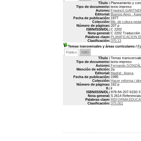
Título :
Planeamiento y con
Tipo de documento:
texto impreso
Autores:
Friedrich GARTNE
Editorial:
Buenos Aires : Kap
Fecha de publicación:
1977
Colección:
Bib. de cultura ped
Número de páginas:
207 p
ISBN/ISSN/DL:
C 2202
Nota general:
C 2202 Traducción p
Palabras clave:
PLANIFICACION E
Clasificación:
370.13
Temas transversales y áreas curriculares
/
F
Público
ISBD
Título :
Temas transversale
Tipo de documento:
texto impreso
Autores:
Fernando GONZÁL
Mención de edición:
2a
Editorial:
Madrid : Anaya
Fecha de publicación:
1995
Colección:
Hacer reforma / di
Número de páginas:
162 p
Il.:
il
ISBN/ISSN/DL:
978-84-207-6150-3
Nota general:
S 2614 Referencias b
Palabras clave:
REFORMA EDUCA
Clasificación:
375.001