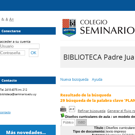
A-
A
A+
Conectarse
acceder a su cuenta
BIBLIOTECA Padre Juan 
Nueva búsqueda
Ayuda
Contacto
Tel. 2418 4075 int. 212
biblioteca@seminario.edu.uy
Resultado de la búsqueda
29
búsqueda de la palabra clave
'PLA
Refinar búsqueda
Generar el flujo 
contacto
Diseños curriculares de aula
: un modelo de
Público
ISBD
Título :
Diseños curriculare
Más novedades...
Tipo de documento:
texto impreso