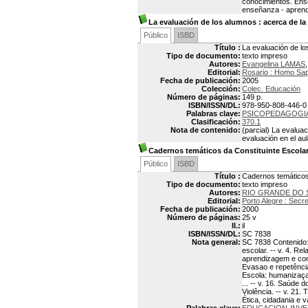
conocimientos. Ense
enseñanza - aprendi
La evaluación de los alumnos
: acerca de la
Público
ISBD
Título :
La evaluación de lo
Tipo de documento:
texto impreso
Autores:
Evangelina LAMAS
Editorial:
Rosario : Homo Sa
Fecha de publicación:
2005
Colección:
Colec. Educación
Número de páginas:
149 p.
ISBN/ISSN/DL:
978-950-808-446-0
Palabras clave:
PSICOPEDAGOGI
Clasificación:
370.1
Nota de contenido:
(parcial) La evalua
evaluación en el aul
Cadernos temáticos da Constituinte Escola
Público
ISBD
Título :
Cadernos temáticos
Tipo de documento:
texto impreso
Autores:
RIO GRANDE DO S
Editorial:
Porto Alegre : Secr
Fecha de publicación:
2000
Número de páginas:
25 v
Il.:
il
ISBN/ISSN/DL:
SC 7838
Nota general:
SC 7838 Contenido: v
escolar. -- v. 4. R
aprendizagem e const
Evasao e repetência.
Escola: humanizaçao
... -- v. 16. Saúde 
Violência. -- v. 21.
Ética, cidadania e v