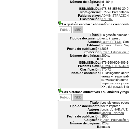
Número de páginas:
xi, 164 p
Il.:
´il
ISBN/ISSN/DL:
978-85-85360-39-9
Nota general:
S 2776 Presentación
Palabras clave:
ADMINISTRACION
Clasificación:
371.207
La gestión escolar
: el desafío de crear cont
Público
ISBD
Título :
La gestión escolar 
Tipo de documento:
texto impreso
Autores:
Laura PITLUK
, Con
Editorial:
Rosario : Homo Sa
Fecha de publicación:
2016
Colección:
Colec. Educación Ini
Número de páginas:
200 p.
Il.:
il
ISBN/ISSN/DL:
978-950-808-906-9
Palabras clave:
ADMINISTRACION
Clasificación:
370.72
Nota de contenido:
1. Dialogando acerca
tareas y responsable
la evaluación como 
Supervisores y dire
XXI, del pasado inde
Los sistemas educativos
: su análisis y reg
Público
ISBD
Título :
Los sistemas educat
Tipo de documento:
texto impreso
Autores:
Louis d'. HAINAUT
,
Editorial:
Madrid : Narcea
Fecha de publicación:
1988
Colección:
Colec. Educación h
Número de páginas:
126 p
Il.:
cuads