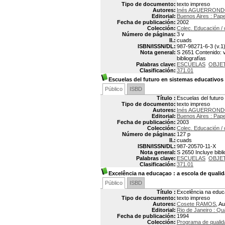
Tipo de documento:
texto impreso
Autores:
Inés AGUERRON
Editorial:
Buenos Aires : Pap
Fecha de publicación:
2002
Colección:
Colec. Educación / 
Número de páginas:
3 v
Il.:
cuads
ISBN/ISSN/DL:
987-98271-6-3 (v.1)
Nota general:
S 2651 Contenido: v
bibliografías
Palabras clave:
ESCUELAS
OBJE
Clasificación:
371.01
Escuelas del futuro en sistemas educativos 
Público
ISBD
Título :
Escuelas del futuro
Tipo de documento:
texto impreso
Autores:
Inés AGUERRON
Editorial:
Buenos Aires : Pap
Fecha de publicación:
2003
Colección:
Colec. Educación / 
Número de páginas:
127 p
Il.:
cuads
ISBN/ISSN/DL:
987-20570-11-X
Nota general:
S 2650 Incluye bibli
Palabras clave:
ESCUELAS
OBJE
Clasificación:
371.01
Excelência na educaçao
: a escola de qualid
Público
ISBD
Título :
Excelência na educa
Tipo de documento:
texto impreso
Autores:
Cosete RAMOS
, Au
Editorial:
Rio de Janeiro : Qu
Fecha de publicación:
1994
Colección:
Programa de qualid