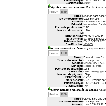
Palabras clave:
EDUCACION-INVE
Clasificación:
370.981
Aportes para concretar una Revolución de 
Público
ISBD
Título :
Aportes para concre
Tipo de documento:
texto impreso
Autores:
Marcelo MARTINE
Editorial:
Montevideo : Banda
Fecha de publicación:
2002
Número de páginas:
130 p
Il.:
il
ISBN/ISSN/DL:
978-9974-1-0247-7
Nota general:
SC 3601 Bibliografía
Palabras clave:
EDUCACION SEC
Clasificación:
373.895
El arte de enseñar
: técnicas y organización 
Público
ISBD
Título :
El arte de enseñar :
Tipo de documento:
texto impreso
Autores:
Michael MARLAND
Editorial:
Madrid : Morata
Fecha de publicación:
1982
Colección:
Colec. Pedagogía. E
Número de páginas:
158 p
ISBN/ISSN/DL:
C 2221
Nota general:
C 2221 Prólogo por 
Palabras clave:
EDUCACION-ENS
Clasificación:
370.7
Claves para una educación de calidad
/
Jua
Público
ISBD
Título :
Claves para una ed
Tipo de documento:
texto impreso
Autores:
Juan CASASSUS
, 