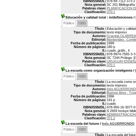
ISBN/ISSN/DL:
978-84-7112-373-2
Nota general:
SC 201 Bibliografía:
Palabras clave:
PLANIFICACION E
Clasificación:
370.1
Educación y calidad total
: in/definiciones
/
Público
ISBD
Título :
Educación y calidad 
Tipo de documento:
texto impreso
Autores:
Graciela OLARRE
Editorial:
Montevideo : Comit
Fecha de publicación:
1999
Número de páginas:
180 p
Il.:
cuads.,gráfs., il
ISBN/ISSN/DL:
978-9974-7565-3-3
Nota general:
SC 7244 Prólogo: Ed
Palabras clave:
URUGUAY-ENSEÑ
Clasificación:
370.1
La escuela como organización inteligente
/
Público
ISBD
Título :
La escuela como org
Tipo de documento:
texto impreso
Autores:
Inés AGUERRON
Editorial:
Buenos Aires : Troq
Fecha de publicación:
1996
Número de páginas:
191 p
Il.:
cuads
ISBN/ISSN/DL:
978-950-16-3077-0
Nota general:
S 2659 Incluye bibli
Palabras clave:
ADMINISTRACION
Clasificación:
371.2
La escuela del futuro
/
Inés AGUERRONDO
Público
ISBD
Título :
La escuela del futu