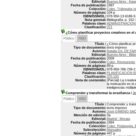
Editorial:
Buenos Aires : Kap
Fecha de publicación:
1997
Colección:
Colec. Triángulos 
Número de páginas:
104 p
ISBN/ISSN/DL:
978-950-13-6186-5
Nota general:
Bibliografía: p. 102
Palabras clave:
ADMINISTRACION
Clasificación:
371
¿Cómo planificar proyectos creativos en el a
Público
ISBD
Título :
¿Cómo planificar pro
Tipo de documento:
texto impreso
Autores:
Natalia GIL DE F
Editorial:
Buenos Aires : Bibl
Fecha de publicación:
2009
Colección:
Colec. Respuestas
Número de páginas:
89 p.
ISBN/ISSN/DL:
978-950-786-739-2
Palabras clave:
PLANIFICACIÓN E
Clasificación:
370.193
Nota de contenido:
(Parcial) La creati
la motivación en el
inteligencias múlti
Comprender y transformar la enseñanza
/
J
Público
ISBD
Título :
Comprender y tran
Tipo de documento:
texto impreso
Autores:
José GIMENO SAC
Mención de edición:
3a
Editorial:
Madrid : Morata
Fecha de publicación:
1994
Colección:
Colec. Pedagogía. E
Subcolección:
Manuales
Número de páginas:
447 p