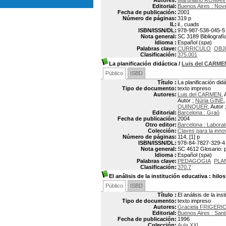
Autores:
Martiniano ROMA
Editorial:
Buenos Aires : Nov
Fecha de publicación:
2001
Número de páginas:
319 p
Il.:
il., cuads
ISBN/ISSN/DL:
978-987-538-045-5
Nota general:
SC 3189 Bibliografí
Idioma :
Español (
spa
)
Palabras clave:
CURRICULO
OBJ
Clasificación:
375.001
La planificación didáctica
/
Luis del CARME
Público
ISBD
Título :
La planificación did
Tipo de documento:
texto impreso
Autores:
Luis del CARMEN
, 
Autor ;
Núria GINE
,
QUINQUER
, Autor 
Editorial:
Barcelona : Graó
Fecha de publicación:
2004
Otro editor:
Barcelona : Laborat
Colección:
Claves para la inn
Número de páginas:
114, [1] p
ISBN/ISSN/DL:
978-84-7827-329-4
Nota general:
SC 4612 Glosario: p.
Idioma :
Español (
spa
)
Palabras clave:
PEDAGOGIA
PLA
Clasificación:
370.7
El análisis de la institución educativa
: hilos
Público
ISBD
Título :
El análisis de la ins
Tipo de documento:
texto impreso
Autores:
Graciela FRIGERI
Editorial:
Buenos Aires : Santi
Fecha de publicación:
1996
Colección:
Aula XXI