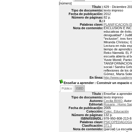
[número]
Título :
429 - Diciembre 201
Tipo de documento:
texto impreso
Fecha de publicación:
2012
Número de páginas:
82 p.
Il.:
il
Palabras clave:
PLANIFICACION E
Nota de contenido:
EXCLUSION E INCLU
educativas de éxito
desigualdad" / J
"inclusion", tres f
Miranda Christou; G
Lectura en más es
tiempo de aprendiza
Reko Niemelä. EL P
escuela abierta al 
Yuste Monté; Partic
TANSFORMACION DE
social / Sandra Girb
reflexiones de los 
Gómez, Marta Soler 
En línea:
http://www.cuadern
Enseñar a aprender
: Construir un espacio c
Público
ISBD
Título :
Enseñar a aprender 
Tipo de documento:
texto impreso
Autores:
Cecilia BIXIO
, Autor
Editorial:
Rosario : Homo Sa
Fecha de publicación:
2005
Colección:
Colec. Educación
Número de páginas:
132 p.
ISBN/ISSN/DL:
978-950-808-213-8
Palabras clave:
PSICOPEDAGOGI
Clasificación:
371.3
Nota de contenido:
(parcial) La escuel