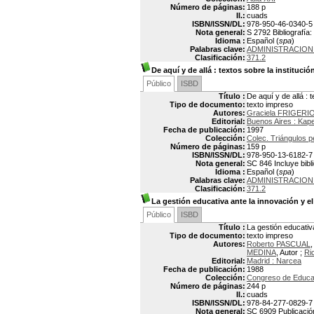
Número de páginas:
188 p
Il.:
cuads
ISBN/ISSN/DL:
978-950-46-0340-5
Nota general:
S 2792 Bibliografía:
Idioma :
Español (
spa
)
Palabras clave:
ADMINISTRACION
Clasificación:
371.2
De aquí y de allá
: textos sobre la institució
Público
ISBD
Título :
De aquí y de allá : 
Tipo de documento:
texto impreso
Autores:
Graciela FRIGERI
Editorial:
Buenos Aires : Kap
Fecha de publicación:
1997
Colección:
Colec. Triángulos 
Número de páginas:
159 p
ISBN/ISSN/DL:
978-950-13-6182-7
Nota general:
SC 846 Incluye bibl
Idioma :
Español (
spa
)
Palabras clave:
ADMINISTRACION
Clasificación:
371.2
La gestión educativa ante la innovación y e
Público
ISBD
Título :
La gestión educativ
Tipo de documento:
texto impreso
Autores:
Roberto PASCUAL
,
MEDINA
, Autor ;
Ri
Editorial:
Madrid : Narcea
Fecha de publicación:
1988
Colección:
Congreso de Educa
Número de páginas:
244 p
Il.:
cuads
ISBN/ISSN/DL:
978-84-277-0829-7
Nota general:
SC 6909 Publicación