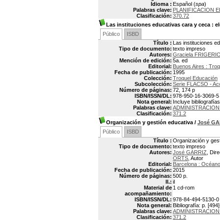
Idioma :
Español (
spa
)
Palabras clave:
PLANIFICACION E
Clasificación:
370.72
Las instituciones educativas cara y ceca
: e
Público
ISBD
Título :
Las instituciones e
Tipo de documento:
texto impreso
Autores:
Graciela FRIGERI
Mención de edición:
5a. ed
Editorial:
Buenos Aires : Troq
Fecha de publicación:
1995
Colección:
Troquel Educación
Subcolección:
Serie FLACSO - Ac
Número de páginas:
72, 174 p
ISBN/ISSN/DL:
978-950-16-3069-5
Nota general:
Incluye bibliografías
Palabras clave:
ADMINISTRACION
Clasificación:
371.2
Organización y gestión educativa
/
José GA
Público
ISBD
Título :
Organización y ges
Tipo de documento:
texto impreso
Autores:
José GARRIZ
, Dir
ORTS
, Autor
Editorial:
Barcelona : Océan
Fecha de publicación:
2015
Número de páginas:
500 p.
Il.:
il
Material de
1 cd-rom
acompañamiento:
ISBN/ISSN/DL:
978-84-494-5130-0
Nota general:
Bibliografía: p. [494
Palabras clave:
ADMINISTRACION
Clasificación:
371.2