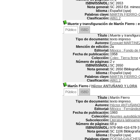
ISBN/ISSN/DL:
SC 2653
Nota general:
SC 2653 Ed. mimeo
Idioma :
Español (
spa
)
Palabras clave:
MARTIN FIERRO-C
Clasificación:
A861.2
Muerte y transfiguración de Martín Fierro
: e
Público
ISBD
Título :
Muerte y transfigura
Tipo de documento:
texto impreso
Autores:
Ezequiel MARTINE
Mención de edición:
2a
Editorial:
México : Fondo de 
Fecha de publicación:
1958
Colección:
Colec. Tierra firme
n
Número de páginas:
2 v
ISBN/ISSN/DL:
SC 2650
Nota general:
SC 2650 Bibliografía
Idioma :
Español (
spa
)
Palabras clave:
MARTIN FIERRO-C
Clasificación:
A861.2
Martín Fierro
/
Héctor ANTUÑANO Y LORA
Público
ISBD
Título :
Martín Fierro
Tipo de documento:
texto impreso
Autores:
Héctor ANTUÑANO
Editorial:
México : Fernánde
Fecha de publicación:
1993
Colección:
Apuntes autodidácti
Subcolección:
Literatura latinoam
Número de páginas:
68 p
ISBN/ISSN/DL:
978-968-416-678-3
Nota general:
SC 1106 Bibliografía
Idioma :
Español (
spa
)
Palabras clave:
POESIA GAUCHESC