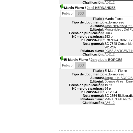
Clasificación:
A861.2
Martín Fierro
/
José HERNÁNDEZ
Público
ISBD
Título :
Martín Fierro
Tipo de documento:
texto impreso
Autores:
José HERNÁNDEZ 
Editorial:
Montevideo : Del Pi
Fecha de publicación:
2003
Número de páginas:
283 p
ISBN/ISSN/DL:
978-9974-7602-0-2
Nota general:
SC 7548 Contenido: 
281-282
Palabras clave:
POESIA ARGENTI
Clasificación:
A861.2
El Martín Fierro
/
Jorge Luis BORGES
Público
ISBD
Título :
El Martín Fierro
Tipo de documento:
texto impreso
Autores:
Jorge Luis BORGE
Editorial:
Buenos Aires : Em
Fecha de publicación:
1979
Número de páginas:
84 p
ISBN/ISSN/DL:
SC 2654
Nota general:
SC 2654 Bibliografía
Palabras clave:
MARTIN FIERRO-C
Clasificación:
A861.2