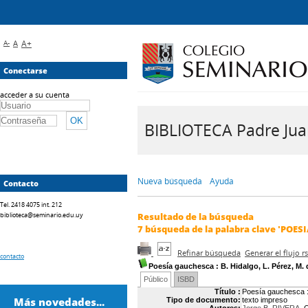
A-
A
A+
Conectarse
acceder a su cuenta
BIBLIOTECA Padre Juan 
Nueva búsqueda
Ayuda
Contacto
Tel. 2418 4075 int. 212
biblioteca@seminario.edu.uy
Resultado de la búsqueda
7
búsqueda de la palabra clave
'POESI
Refinar búsqueda
Generar el flujo 
contacto
Poesía gauchesca
: B. Hidalgo, L. Pérez, M
Público
ISBD
Título :
Poesía gauchesca : 
Más novedades...
Tipo de documento:
texto impreso