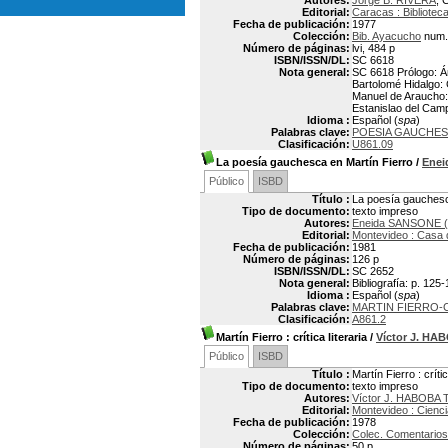
Autores:
Jorge B. RIVERA
, 
Editorial:
Caracas : Bibliote
Fecha de publicación:
1977
Colección:
Bib. Ayacucho
num.
Número de páginas:
lvi, 484 p
ISBN/ISSN/DL:
SC 6618
Nota general:
SC 6618 Prólogo: Án
Bartolomé Hidalgo: C
Manuel de Araucho: 
Estanislao del Camp
Idioma :
Español (
spa
)
Palabras clave:
POESIA GAUCHE
Clasificación:
U861.09
La poesía gauchesca en Martín Fierro
/
Ene
Público
ISBD
Título :
La poesía gauchesc
Tipo de documento:
texto impreso
Autores:
Eneida SANSONE (
Editorial:
Montevideo : Casa 
Fecha de publicación:
1981
Número de páginas:
126 p
ISBN/ISSN/DL:
SC 2652
Nota general:
Bibliografía: p. 125
Idioma :
Español (
spa
)
Palabras clave:
MARTIN FIERRO-C
Clasificación:
A861.2
Martín Fierro
: crítica literaria
/
Víctor J. H
Público
ISBD
Título :
Martín Fierro : crític
Tipo de documento:
texto impreso
Autores:
Víctor J. HABOBA
Editorial:
Montevideo : Cienc
Fecha de publicación:
1978
Colección:
Colec. Comentarios
Número de páginas:
50 p