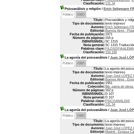
Clasificación:
131.34
Psicoanálisis y religión
/
Erich Seligmann 
Público
ISBD
Título :
Psicoanálisis y relig
Tipo de documento:
texto impreso
Autores:
Erich Seligmann F
Editorial:
Buenos Aires : Psiq
Fecha de publicación:
1971
Número de páginas:
155 p
ISBN/ISSN/DL:
SC 1315
Nota general:
SC 1315 Traducción d
Palabras clave:
FILOSOFIA ALEM
Clasificación:
150.195
La agonía del psicoanálisis
/
Juan José LÓ
Público
ISBD
Título :
La agonía del psico
Tipo de documento:
texto impreso
Autores:
Juan José LÓPEZ 
Editorial:
Buenos Aires : Esp
Fecha de publicación:
1951
Colección:
Bib. patria de obra
Número de páginas:
162 p
ISBN/ISSN/DL:
D 107
Nota general:
D 107
Palabras clave:
PSICOANALISIS
Clasificación:
131.34
La agonía del psicoanálisis
/
Juan José LÓ
Público
ISBD
Título :
La agonía del psico
Tipo de documento:
texto impreso
Autores:
Juan José LÓPEZ 
Editorial:
Madrid : Espasa-Ca