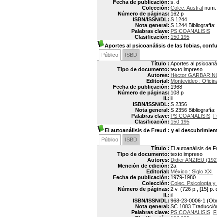
Fecha de publicación:
s. d.
Colección:
Colec. Austral
num.
Número de páginas:
162 p
ISBN/ISSN/DL:
S 1244
Nota general:
S 1244 Bibliografía:
Palabras clave:
PSICOANALISIS
Clasificación:
150.195
Aportes al psicoanálisis de las fobias, con
Público
ISBD
Título :
Aportes al psicoaná
Tipo de documento:
texto impreso
Autores:
Héctor GARBARIN
Editorial:
Montevideo : Oficin
Fecha de publicación:
1968
Número de páginas:
108 p
Il.:
il
ISBN/ISSN/DL:
S 2356
Nota general:
S 2356 Bibliografía:
Palabras clave:
PSICOANALISIS
F
Clasificación:
150.195
El autoanálisis de Freud
: y el descubrimien
Público
ISBD
Título :
El autoanálisis de F
Tipo de documento:
texto impreso
Autores:
Didier ANZIEU (192
Mención de edición:
2a
Editorial:
México : Siglo XXI
Fecha de publicación:
1979-1980
Colección:
Colec. Psicología y 
Número de páginas:
2 v. (726 p., [15] p.
Il.:
il
ISBN/ISSN/DL:
968-23-0006-1 (Ob
Nota general:
SC 1083 Traducción 
Palabras clave:
PSICOANALISIS
F