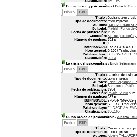
Clasificación:
150.195
Budismo zen y psicoanálisis
/
Daisetz Teit
Público
ISBD
Título :
Budismo zen y psic
Tipo de documento:
texto impreso
Autores:
Daisetz Teitaro SU
Editorial:
Madrid : Fondo de 
Fecha de publicación:
1975
Colección:
Bib. de psicología y
Número de páginas:
152 p
Il.:
il
ISBN/ISSN/DL:
978-84-375-0001-0
Nota general:
S 2369 Traducción: 
Palabras clave:
BUDISMO ZEN
PS
Clasificación:
294.3
La crisis del psicoanálisis
/
Erich Seligman
Público
ISBD
Título :
La crisis del psicoan
Tipo de documento:
texto impreso
Autores:
Erich Seligmann F
Editorial:
Barcelona : Paidós
Fecha de publicación:
1984
Colección:
Paidós Studio
num. 
Número de páginas:
237 p
ISBN/ISSN/DL:
978-84-7509-322-2
Nota general:
SC 1333 Traducción d
Palabras clave:
FILOSOFIA ALEM
Clasificación:
150.195
Curso básico de psicoanálisis
/
Alberto TA
Público
ISBD
Título :
Curso básico de psi
Tipo de documento:
texto impreso
Autores:
Alberto TALLAFER