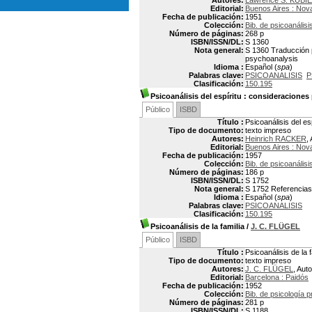
Autores:
Lawrence S. KUBIE
Editorial:
Buenos Aires : Nov
Fecha de publicación:
1951
Colección:
Bib. de psicoanálisi
Número de páginas:
268 p
ISBN/ISSN/DL:
S 1360
Nota general:
S 1360 Traducción p
psychoanalysis
Idioma :
Español (
spa
)
Palabras clave:
PSICOANALISIS
P
Clasificación:
150.195
Psicoanálisis del espíritu
: consideraciones p
Público
ISBD
Título :
Psicoanálisis del es
Tipo de documento:
texto impreso
Autores:
Heinrich RACKER
,
Editorial:
Buenos Aires : Nov
Fecha de publicación:
1957
Colección:
Bib. de psicoanálisi
Número de páginas:
186 p
ISBN/ISSN/DL:
S 1752
Nota general:
S 1752 Referencias 
Idioma :
Español (
spa
)
Palabras clave:
PSICOANALISIS
Clasificación:
150.195
Psicoanálisis de la familia
/
J. C. FLÜGEL
Público
ISBD
Título :
Psicoanálisis de la f
Tipo de documento:
texto impreso
Autores:
J. C. FLÜGEL
, Auto
Editorial:
Barcelona : Paidós
Fecha de publicación:
1952
Colección:
Bib. de psicología 
Número de páginas:
281 p
ISBN/ISSN/DL:
S 1188