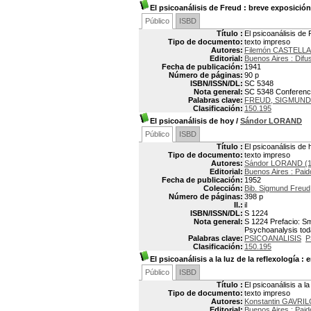
El psicoanálisis de Freud
: breve exposición 
Público
ISBD
Título :
El psicoanálisis de 
Tipo de documento:
texto impreso
Autores:
Filemón CASTELL
Editorial:
Buenos Aires : Difu
Fecha de publicación:
1941
Número de páginas:
90 p
ISBN/ISSN/DL:
SC 5348
Nota general:
SC 5348 Conferencia
Palabras clave:
FREUD, SIGMUND
Clasificación:
150.195
El psicoanálisis de hoy
/
Sándor LORAND
Público
ISBD
Título :
El psicoanálisis de 
Tipo de documento:
texto impreso
Autores:
Sándor LORAND (1
Editorial:
Buenos Aires : Paid
Fecha de publicación:
1952
Colección:
Bib. Sigmund Freud
Número de páginas:
398 p
Il.:
il
ISBN/ISSN/DL:
S 1224
Nota general:
S 1224 Prefacio: Smi
Psychoanalysis to
Palabras clave:
PSICOANALISIS
P
Clasificación:
150.195
El psicoanálisis a la luz de la reflexología
: e
Público
ISBD
Título :
El psicoanálisis a l
Tipo de documento:
texto impreso
Autores:
Konstantin GAVRI
Editorial:
Buenos Aires : Paid