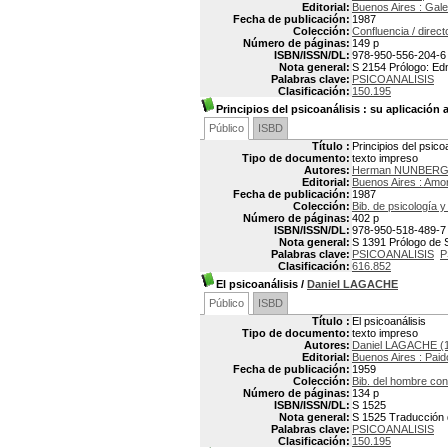
Editorial:
Buenos Aires : Gal
Fecha de publicación:
1987
Colección:
Confluencia / direct
Número de páginas:
149 p
ISBN/ISSN/DL:
978-950-556-204-6
Nota general:
S 2154 Prólogo: Ed
Palabras clave:
PSICOANALISIS
Clasificación:
150.195
Principios del psicoanálisis
: su aplicación 
Público
ISBD
Título :
Principios del psico
Tipo de documento:
texto impreso
Autores:
Herman NUNBER
Editorial:
Buenos Aires : Amor
Fecha de publicación:
1987
Colección:
Bib. de psicología 
Número de páginas:
402 p
ISBN/ISSN/DL:
978-950-518-489-7
Nota general:
S 1391 Prólogo de S
Palabras clave:
PSICOANALISIS
P
Clasificación:
616.852
El psicoanálisis
/
Daniel LAGACHE
Público
ISBD
Título :
El psicoanálisis
Tipo de documento:
texto impreso
Autores:
Daniel LAGACHE (
Editorial:
Buenos Aires : Paid
Fecha de publicación:
1959
Colección:
Bib. del hombre co
Número de páginas:
134 p
ISBN/ISSN/DL:
S 1525
Nota general:
S 1525 Traducción 
Palabras clave:
PSICOANALISIS
Clasificación:
150.195