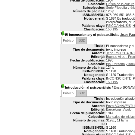
Fecha de publicación:
1984
Colección:
Crítica de la cultura
Subcolección:
Serie Filosofía y éti
Número de páginas:
126 p
ISBN/ISSN/DL:
978-950-551-036-8
Nota general:
S 1874 Es traducción
interprétations, pt. 2
Palabras clave:
PSICOANALISIS
H
Clasificación:
150.195
El inconsciente y el psicoanálisis
/
Jean-Pa
Público
ISBD
Título :
El inconsciente y el
Tipo de documento:
texto impreso
Autores:
Jean-Paul CHARR
Editorial:
Buenos Aires : Prot
Fecha de publicación:
1970
Colección:
Bib. Persona y soci
Número de páginas:
124 p
ISBN/ISSN/DL:
S 1120
Nota general:
S 1120 Traducción: F
Palabras clave:
INCONSCIENTE
P
Clasificación:
150.195
Introducción al psicoanálisis
/
Enzo BONA
Público
ISBD
Título :
Introducción al psic
Tipo de documento:
texto impreso
Autores:
Enzo BONAVENT
Editorial:
Barcelona : Apolo
Fecha de publicación:
1947
Colección:
Manuales de iniciac
Número de páginas:
319 p., 11 láms
Il.:
il
ISBN/ISSN/DL:
S 1160
Nota general:
S 1160 Traducción p
Palabras clave:
PSICOANALISIS