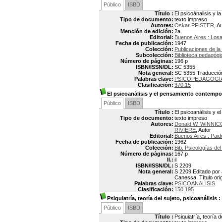
Público
ISBD
Título :
El psicoánalisis y l
Tipo de documento:
texto impreso
Autores:
Oskar PFISTER
, A
Mención de edición:
2a
Editorial:
Buenos Aires : Los
Fecha de publicación:
1947
Colección:
Publicaciones de l
Subcolección:
Biblioteca pedagógi
Número de páginas:
196 p
ISBN/ISSN/DL:
SC 5355
Nota general:
SC 5355 Traducción 
Palabras clave:
PSICOPEDAGOGI
Clasificación:
370.15
El psicoanálisis y el pensamiento contemp
Público
ISBD
Título :
El psicoanálisis y
Tipo de documento:
texto impreso
Autores:
Donald W. WINNIC
RIVIERE
, Autor
Editorial:
Buenos Aires : Paid
Fecha de publicación:
1962
Colección:
Bib. Psicologías del
Número de páginas:
167 p
Il.:
il
ISBN/ISSN/DL:
S 2209
Nota general:
S 2209 Editado por 
Canessa. Título ori
Palabras clave:
PSICOANALISIS
Clasificación:
150.195
Psiquiatría, teoría del sujeto, psicoanálisis
:
Público
ISBD
Título :
Psiquiatría, teoría d