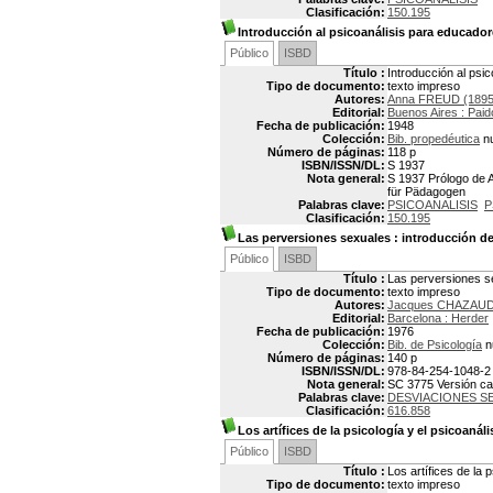
Clasificación:
150.195
Introducción al psicoanálisis para educado
Público
ISBD
Título :
Introducción al psi
Tipo de documento:
texto impreso
Autores:
Anna FREUD (1895
Editorial:
Buenos Aires : Paid
Fecha de publicación:
1948
Colección:
Bib. propedéutica
nu
Número de páginas:
118 p
ISBN/ISSN/DL:
S 1937
Nota general:
S 1937 Prólogo de A
für Pädagogen
Palabras clave:
PSICOANALISIS
P
Clasificación:
150.195
Las perversiones sexuales
: introducción de
Público
ISBD
Título :
Las perversiones se
Tipo de documento:
texto impreso
Autores:
Jacques CHAZAU
Editorial:
Barcelona : Herder
Fecha de publicación:
1976
Colección:
Bib. de Psicología
n
Número de páginas:
140 p
ISBN/ISSN/DL:
978-84-254-1048-2
Nota general:
SC 3775 Versión cas
Palabras clave:
DESVIACIONES S
Clasificación:
616.858
Los artífices de la psicología y el psicoanáli
Público
ISBD
Título :
Los artífices de la
Tipo de documento:
texto impreso