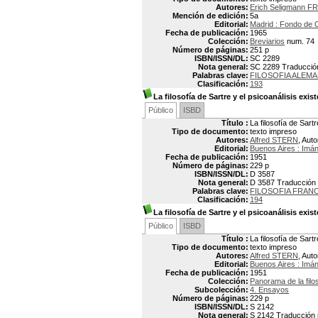
Autores:
Erich Seligmann F
Mención de edición:
5a
Editorial:
Madrid : Fondo de 
Fecha de publicación:
1965
Colección:
Breviarios
num. 74
Número de páginas:
251 p
ISBN/ISSN/DL:
SC 2289
Nota general:
SC 2289 Traducción d
Palabras clave:
FILOSOFIA ALEM
Clasificación:
193
La filosofía de Sartre y el psicoanálisis exist
Público
ISBD
Título :
La filosofía de Sartr
Tipo de documento:
texto impreso
Autores:
Alfred STERN
, Auto
Editorial:
Buenos Aires : Imá
Fecha de publicación:
1951
Número de páginas:
229 p
ISBN/ISSN/DL:
D 3587
Nota general:
D 3587 Traducción po
Palabras clave:
FILOSOFIA FRAN
Clasificación:
194
La filosofía de Sartre y el psicoanálisis exist
Público
ISBD
Título :
La filosofía de Sartr
Tipo de documento:
texto impreso
Autores:
Alfred STERN
, Auto
Editorial:
Buenos Aires : Imá
Fecha de publicación:
1951
Colección:
Panorama de la filos
Subcolección:
4. Ensayos
Número de páginas:
229 p
ISBN/ISSN/DL:
S 2142
Nota general:
S 2142 Traducción po