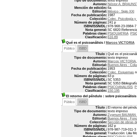
Tipo de documento:
texto impreso
Autores:
Néstor A. BRAUNS
Mención de edición:
6a
Editorial:
México : Siglo XXI
Fecha de publicación:
1987
Colección:
Colec. Psicología y 
Número de páginas:
241 p
ISBN/ISSN/DL:
978-968-23-0984-7
Nota general:
SC 6820 Referencias
Palabras clave:
PSIQUIATRIA
PSI
Clasificación:
616.89
Qué es el psicoanálisis
/
Marcos VICTORIA
Público
ISBD
Título :
Qué es el psicoanál
Tipo de documento:
texto impreso
Autores:
Marcos VICTORIA
Editorial:
Buenos Aires : Col
Fecha de publicación:
1953
Colección:
Colec. Esquemas
n
Número de páginas:
63 p
ISBN/ISSN/DL:
SC 5353
Nota general:
SC 5353 Bibliografía
Palabras clave:
PSICOANALISIS
P
Clasificación:
150.195
El retorno del péndulo
: sobre psicoanálisis
Público
ISBD
Título :
El retorno del péndu
Tipo de documento:
texto impreso
Autores:
Zygmunt BAUMAN (
Editorial:
Buenos Aires : Fon
Colección:
Sección de obras d
Número de páginas:
162 p
ISBN/ISSN/DL:
978-987-719-011-3
Nota general:
Traducción: Lilia Mo
Palabras clave:
PSICOANALISIS