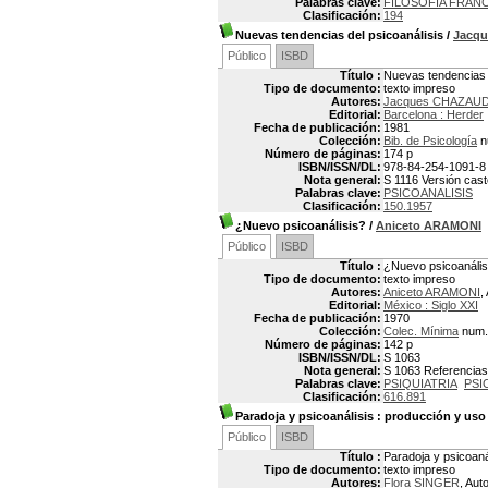
Palabras clave:
FILOSOFIA FRAN
Clasificación:
194
Nuevas tendencias del psicoanálisis
/
Jacq
Público
ISBD
Título :
Nuevas tendencias d
Tipo de documento:
texto impreso
Autores:
Jacques CHAZAU
Editorial:
Barcelona : Herder
Fecha de publicación:
1981
Colección:
Bib. de Psicología
n
Número de páginas:
174 p
ISBN/ISSN/DL:
978-84-254-1091-8
Nota general:
S 1116 Versión cast
Palabras clave:
PSICOANALISIS
Clasificación:
150.1957
¿Nuevo psicoanálisis?
/
Aniceto ARAMONI
Público
ISBD
Título :
¿Nuevo psicoanális
Tipo de documento:
texto impreso
Autores:
Aniceto ARAMONI
,
Editorial:
México : Siglo XXI
Fecha de publicación:
1970
Colección:
Colec. Mínima
num.
Número de páginas:
142 p
ISBN/ISSN/DL:
S 1063
Nota general:
S 1063 Referencias 
Palabras clave:
PSIQUIATRIA
PSI
Clasificación:
616.891
Paradoja y psicoanálisis
: producción y uso 
Público
ISBD
Título :
Paradoja y psicoaná
Tipo de documento:
texto impreso
Autores:
Flora SINGER
, Aut