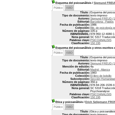
Esquema del psicoanálisis
/
Sigmund FREU
Público
ISBD
Título :
Esquema del psicoa
Tipo de documento:
texto impreso
Autores:
Sigmund FREUD (1
Editorial:
Barcelona : Paidós
Fecha de publicación:
1986
Colección:
Bib. de psicología 
Número de páginas:
105 p
ISBN/ISSN/DL:
978-950-12-4080-1
Nota general:
SC 5317 Traducción:
Palabras clave:
PSICOANALISIS
Clasificación:
150.195
Esquema del psicoanálisis y otros escritos 
Público
ISBD
Título :
Esquema del psicoan
Tipo de documento:
texto impreso
Autores:
Sigmund FREUD (1
Mención de edición:
4a
Editorial:
Madrid : Alianza
Fecha de publicación:
1983
Colección:
El libro de bolsillo
Subcolección:
Sección Humanida
Número de páginas:
356 p
ISBN/ISSN/DL:
978-84-206-1539-4
Nota general:
SC 5318 Traducción:
Psychoanalyse
Palabras clave:
PSICOANALISIS
Clasificación:
150.195
Etica y psicoanálisis
/
Erich Seligmann FR
Público
ISBD
Título :
Etica y psicoanálisi
Tipo de documento:
texto impreso