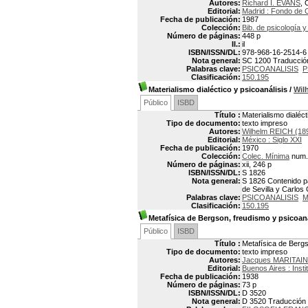
Autores:
Richard I. EVANS
, 
Editorial:
Madrid : Fondo de 
Fecha de publicación:
1987
Colección:
Bib. de psicología y
Número de páginas:
448 p
Il.:
il
ISBN/ISSN/DL:
978-968-16-2514-6
Nota general:
SC 1200 Traducción 
Palabras clave:
PSICOANALISIS
P
Clasificación:
150.195
Materialismo dialéctico y psicoanálisis
/
Wil
Público
ISBD
Título :
Materialismo dialéct
Tipo de documento:
texto impreso
Autores:
Wilhelm REICH (18
Editorial:
México : Siglo XXI
Fecha de publicación:
1970
Colección:
Colec. Mínima
num.
Número de páginas:
xii, 246 p
ISBN/ISSN/DL:
S 1826
Nota general:
S 1826 Contenido pa
de Sevilla y Carlos 
Palabras clave:
PSICOANALISIS
M
Clasificación:
150.195
Metafísica de Bergson, freudismo y psicoaná
Público
ISBD
Título :
Metafísica de Bergs
Tipo de documento:
texto impreso
Autores:
Jacques MARITAIN
Editorial:
Buenos Aires : Insti
Fecha de publicación:
1938
Número de páginas:
73 p
ISBN/ISSN/DL:
D 3520
Nota general:
D 3520 Traducción 