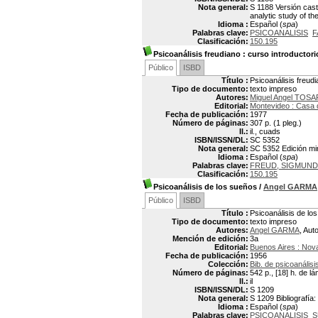
Nota general:
S 1188 Versión cast
analytic study of the
Idioma :
Español (
spa
)
Palabras clave:
PSICOANALISIS
F
Clasificación:
150.195
Psicoanálisis freudiano
: curso introductori
Público
ISBD
Título :
Psicoanálisis freudi
Tipo de documento:
texto impreso
Autores:
Miguel Angel TOSA
Editorial:
Montevideo : Casa 
Fecha de publicación:
1977
Número de páginas:
307 p. (1 pleg.)
Il.:
il., cuads
ISBN/ISSN/DL:
SC 5352
Nota general:
SC 5352 Edición mim
Idioma :
Español (
spa
)
Palabras clave:
FREUD, SIGMUND
Clasificación:
150.195
Psicoanálisis de los sueños
/
Angel GARMA
Público
ISBD
Título :
Psicoanálisis de lo
Tipo de documento:
texto impreso
Autores:
Angel GARMA
, Aut
Mención de edición:
3a
Editorial:
Buenos Aires : Nov
Fecha de publicación:
1956
Colección:
Bib. de psicoanálisi
Número de páginas:
542 p., [18] h. de l
Il.:
il
ISBN/ISSN/DL:
S 1209
Nota general:
S 1209 Bibliografía:
Idioma :
Español (
spa
)
Palabras clave:
PSICOANALISIS
S