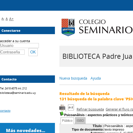
A-
A
A+
Conectarse
acceder a su cuenta
BIBLIOTECA Padre Juan 
Nueva búsqueda
Ayuda
Contacto
Tel. 2418 4075 int. 212
biblioteca@seminario.edu.uy
Resultado de la búsqueda
131
búsqueda de la palabra clave
'PS
Refinar búsqueda
Generar el flujo 
contacto
Psicoanálisis
: aspectos prácticos y teórico
Público
ISBD
Título :
Psicoanálisis : aspe
Más novedades...
Tipo de documento:
texto impreso