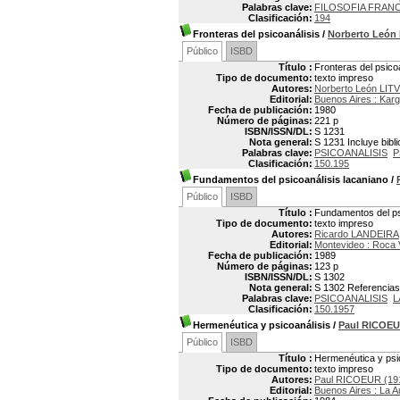
Palabras clave:
FILOSOFIA FRAN
Clasificación:
194
Fronteras del psicoanálisis
/
Norberto León
Público
ISBD
Título :
Fronteras del psico
Tipo de documento:
texto impreso
Autores:
Norberto León LIT
Editorial:
Buenos Aires : Kar
Fecha de publicación:
1980
Número de páginas:
221 p
ISBN/ISSN/DL:
S 1231
Nota general:
S 1231 Incluye bibl
Palabras clave:
PSICOANALISIS
P
Clasificación:
150.195
Fundamentos del psicoanálisis lacaniano
/
Público
ISBD
Título :
Fundamentos del ps
Tipo de documento:
texto impreso
Autores:
Ricardo LANDEIRA
Editorial:
Montevideo : Roca 
Fecha de publicación:
1989
Número de páginas:
123 p
ISBN/ISSN/DL:
S 1302
Nota general:
S 1302 Referencias 
Palabras clave:
PSICOANALISIS
L
Clasificación:
150.1957
Hermenéutica y psicoanálisis
/
Paul RICOE
Público
ISBD
Título :
Hermenéutica y psi
Tipo de documento:
texto impreso
Autores:
Paul RICOEUR (19
Editorial:
Buenos Aires : La A