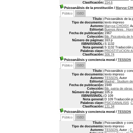
Clasificación:
154.6
Psicoanálisis de la prostitución
/
Maryse CH
Público
ISBD
Título :
Psicoanálisis de la 
Tipo de documento:
texto impreso
Autores:
Maryse CHOISY
, A
Editorial:
Buenos Aires : Hor
Fecha de publicación:
1967
Colección:
Bib. Psicología de 
Número de páginas:
163 p
ISBN/ISSN/DL:
S 1132
Nota general:
S 1132 Traducción po
Palabras clave:
PROSTITUCION-
Clasificación:
306.74
Psicoanálisis y conciencia moral
/
TESSON
Público
ISBD
Título :
Psicoanálisis y con
Tipo de documento:
texto impreso
Autores:
TESSON
, Autor
Editorial:
Madrid : Studium de
Fecha de publicación:
1949
Colección:
Bib. patria de obra
Número de páginas:
105 p
ISBN/ISSN/DL:
D 109
Nota general:
D 109 Traducción p
Palabras clave:
PSICOANALISIS
C
Clasificación:
131.34
Psicoanálisis y conciencia moral
/
TESSON
Público
ISBD
Título :
Psicoanálisis y con
Tipo de documento:
texto impreso
Autores:
TESSON
, Autor ;
C