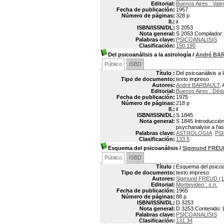
Editorial:
Buenos Aires : Valer
Fecha de publicación:
1957
Número de páginas:
328 p
Il.:
il
ISBN/ISSN/DL:
S 2053
Nota general:
S 2053 Compilador: 
Palabras clave:
PSICOANALISIS
Clasificación:
150.195
Del psicoanálisis a la astrología
/
André BA
Público
ISBD
Título :
Del psicoanálisis a 
Tipo de documento:
texto impreso
Autores:
André BARBAULT
, 
Editorial:
Buenos Aires : Déd
Fecha de publicación:
1975
Número de páginas:
218 p
Il.:
il
ISBN/ISSN/DL:
S 1845
Nota general:
S 1845 Introducción
psychanalyse a l'as
Palabras clave:
ASTROLOGIA
PS
Clasificación:
133.5
Esquema del psicoanálisis
/
Sigmund FREU
Público
ISBD
Título :
Esquema del psicoa
Tipo de documento:
texto impreso
Autores:
Sigmund FREUD (1
Editorial:
Montevideo : s.n.
Fecha de publicación:
1965
Número de páginas:
88 p
ISBN/ISSN/DL:
D 3253
Nota general:
D 3253 Contenido: L
Palabras clave:
PSICOANALISIS
Clasificación:
131.34