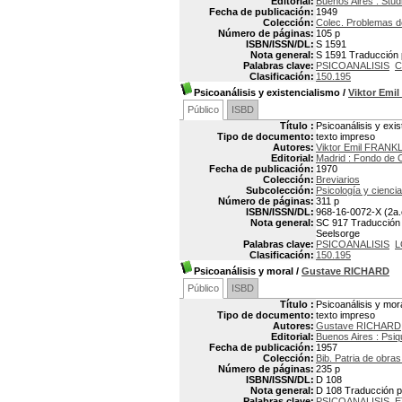
Editorial:
Buenos Aires : Stu
Fecha de publicación:
1949
Colección:
Colec. Problemas d
Número de páginas:
105 p
ISBN/ISSN/DL:
S 1591
Nota general:
S 1591 Traducción p
Palabras clave:
PSICOANALISIS
C
Clasificación:
150.195
Psicoanálisis y existencialismo
/
Viktor Emi
Público
ISBD
Título :
Psicoanálisis y exi
Tipo de documento:
texto impreso
Autores:
Viktor Emil FRANKL
Editorial:
Madrid : Fondo de 
Fecha de publicación:
1970
Colección:
Breviarios
Subcolección:
Psicología y cienci
Número de páginas:
311 p
ISBN/ISSN/DL:
968-16-0072-X (2a.
Nota general:
SC 917 Traducción de
Seelsorge
Palabras clave:
PSICOANALISIS
L
Clasificación:
150.195
Psicoanálisis y moral
/
Gustave RICHARD
Público
ISBD
Título :
Psicoanálisis y mor
Tipo de documento:
texto impreso
Autores:
Gustave RICHARD
Editorial:
Buenos Aires : Psiq
Fecha de publicación:
1957
Colección:
Bib. Patria de obra
Número de páginas:
235 p
ISBN/ISSN/DL:
D 108
Nota general:
D 108 Traducción por
Palabras clave:
PSICOANALISIS
E