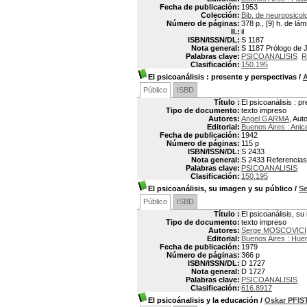
Fecha de publicación:
1953
Colección:
Bib. de neuropsicolo
Número de páginas:
378 p., [9] h. de lá
Il.:
il
ISBN/ISSN/DL:
S 1187
Nota general:
S 1187 Prólogo de J
Palabras clave:
PSICOANALISIS
R
Clasificación:
150.195
El psicoanálisis
: presente y perspectivas
/
Público
ISBD
Título :
El psicoanálisis : p
Tipo de documento:
texto impreso
Autores:
Angel GARMA
, Aut
Editorial:
Buenos Aires : Anic
Fecha de publicación:
1942
Número de páginas:
115 p
ISBN/ISSN/DL:
S 2433
Nota general:
S 2433 Referencias 
Palabras clave:
PSICOANALISIS
Clasificación:
150.195
El psicoanálisis, su imagen y su público
/
S
Público
ISBD
Título :
El psicoanálisis, su
Tipo de documento:
texto impreso
Autores:
Serge MOSCOVICI
Editorial:
Buenos Aires : Hue
Fecha de publicación:
1979
Número de páginas:
366 p
ISBN/ISSN/DL:
D 1727
Nota general:
D 1727
Palabras clave:
PSICOANALISIS
Clasificación:
616.8917
El psicoánalisis y la educación
/
Oskar PFIS