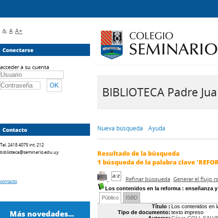
A-
A
A+
Conectarse
acceder a su cuenta
BIBLIOTECA Padre Juan 
Nueva búsqueda
Ayuda
Contacto
Tel. 2418 4075 int. 212
biblioteca@seminario.edu.uy
Resultado de la búsqueda
1
búsqueda de la palabra clave
'REFO
Refinar búsqueda
Generar el flujo 
contacto
Los contenidos en la reforma
: enseñanza y
Público
ISBD
Título :
Los contenidos en l
Más novedades...
Tipo de documento:
texto impreso