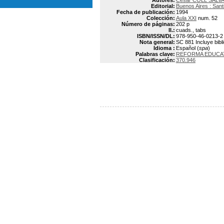
Autores:
César COLL SALVA
Editorial:
Buenos Aires : Santi
Fecha de publicación:
1994
Colección:
Aula XXI
num. 52
Número de páginas:
202 p
Il.:
cuads., tabs
ISBN/ISSN/DL:
978-950-46-0213-2
Nota general:
SC 881 Incluye bibl
Idioma :
Español (
spa
)
Palabras clave:
REFORMA EDUCAT
Clasificación:
370.946