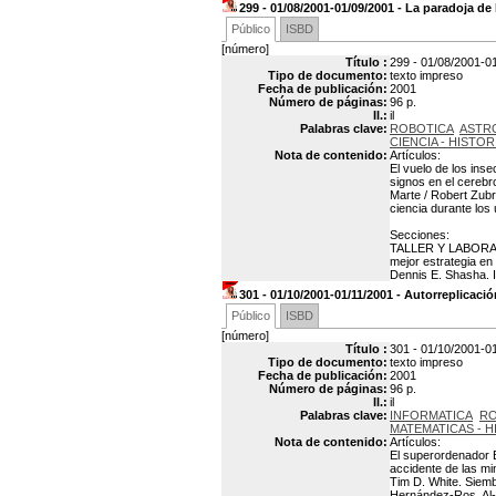
299 - 01/08/2001-01/09/2001 - La paradoja de 
Público
ISBD
[número]
Título :
299 - 01/08/2001-01
Tipo de documento:
texto impreso
Fecha de publicación:
2001
Número de páginas:
96 p.
Il.:
il
Palabras clave:
ROBOTICA
ASTR
CIENCIA - HISTOR
Nota de contenido:
Artículos:
El vuelo de los inse
signos en el cerebr
Marte / Robert Zubri
ciencia durante los
Secciones:
TALLER Y LABORATO
mejor estrategia e
Dennis E. Shasha. 
301 - 01/10/2001-01/11/2001 - Autorreplicaci
Público
ISBD
[número]
Título :
301 - 01/10/2001-01
Tipo de documento:
texto impreso
Fecha de publicación:
2001
Número de páginas:
96 p.
Il.:
il
Palabras clave:
INFORMATICA
RO
MATEMATICAS - H
Nota de contenido:
Artículos:
El superordenador B
accidente de las mi
Tim D. White. Siemb
Hernández-Ros. Al-B