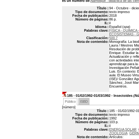
es un número de
Alambique
: didáctica de las cie
Título :
94 - Octubre - dici
Tipo de documento:
texto impreso
Fecha de publicación:
2018
Número de páginas:
86 p.
Il.:
il
Idioma :
Español (
spa
)
Palabras clave:
FÍSICA - QUÍMICA 
ECOSISTEMAS - 
Clasificación:
500.7
Nota de contenido:
Monografía: La biod
Laura / Mestres Mis
Resolución de prob
Enrique. Estudiar la
Actualización y ref
con actividades inte
aprendizaje para la
Investigación Peñal
Luis. En contexto: 
aula: El Museo Virt
(ISE)/ González Ag
Sánchez, José Mart
Encuentros.
185 - 01/02/1992-01/03/1992 - Insectoides
(Nú
Público
ISBD
[número]
Título :
185 - 01/02/1992-01
Tipo de documento:
texto impreso
Fecha de publicación:
1992
Número de páginas:
103 p.
Il.:
il
Palabras clave:
ENERGIA SOLAR
ZOOLOGIA
GERMA
Nota de contenido:
Artículos: