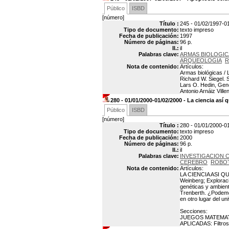
Público
ISBD
[número]
Título :
245 - 01/02/1997-01
Tipo de documento:
texto impreso
Fecha de publicación:
1997
Número de páginas:
96 p.
Il.:
il
Palabras clave:
ARMAS BIOLOGIC
ARQUEOLOGIA
R
Nota de contenido:
Artículos:
Armas biológicas / 
Richard W. Siegel. S
Lars O. Hedin, Gene
Antonio Arnáiz Vill
280 - 01/01/2000-01/02/2000 - La ciencia así
Público
ISBD
[número]
Título :
280 - 01/01/2000-01
Tipo de documento:
texto impreso
Fecha de publicación:
2000
Número de páginas:
96 p.
Il.:
il
Palabras clave:
INVESTIGACION C
CEREBRO
ROBO
Nota de contenido:
Artículos:
LA CIENCIA ASI QUE 
Weinberg; Exploraci
genéticas y ambient
Trenberth. ¿Podemos
en otro lugar del un
Secciones:
JUEGOS MATEMATICO
APLICADAS: Filtros 