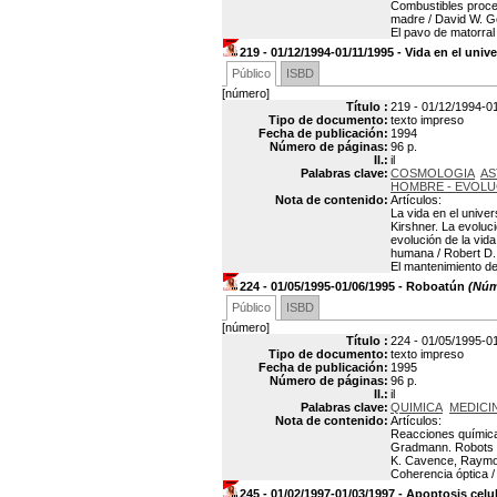
Combustibles proced
madre / David W. Go
El pavo de matorral
219 - 01/12/1994-01/11/1995 - Vida en el univ
Público
ISBD
[número]
Título :
219 - 01/12/1994-01
Tipo de documento:
texto impreso
Fecha de publicación:
1994
Número de páginas:
96 p.
Il.:
il
Palabras clave:
COSMOLOGIA
AS
HOMBRE - EVOLU
Nota de contenido:
Artículos:
La vida en el unive
Kirshner. La evoluci
evolución de la vid
humana / Robert D. M
El mantenimiento de 
224 - 01/05/1995-01/06/1995 - Roboatún
(Núme
Público
ISBD
[número]
Título :
224 - 01/05/1995-0
Tipo de documento:
texto impreso
Fecha de publicación:
1995
Número de páginas:
96 p.
Il.:
il
Palabras clave:
QUIMICA
MEDICIN
Nota de contenido:
Artículos:
Reacciones química
Gradmann. Robots de
K. Cavence, Raymond
Coherencia óptica /
245 - 01/02/1997-01/03/1997 - Apoptosis celu