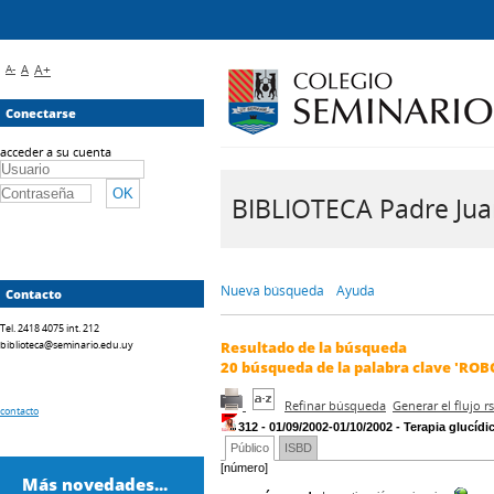
A-
A
A+
Conectarse
acceder a su cuenta
BIBLIOTECA Padre Juan 
Nueva búsqueda
Ayuda
Contacto
Tel. 2418 4075 int. 212
biblioteca@seminario.edu.uy
Resultado de la búsqueda
20
búsqueda de la palabra clave
'ROB
Refinar búsqueda
Generar el flujo 
contacto
312 - 01/09/2002-01/10/2002 - Terapia glucídi
Público
ISBD
[número]
Más novedades...