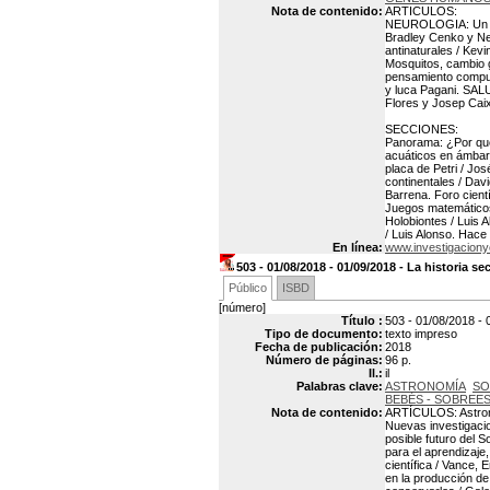
Nota de contenido:
ARTICULOS:
NEUROLOGIA: Un éxi
Bradley Cenko y Ne
antinaturales / Ke
Mosquitos, cambio g
pensamiento comput
y luca Pagani. SAL
Flores y Josep Cai
SECCIONES:
Panorama: ¿Por qué 
acuáticos en ámbar
placa de Petri / Jo
continentales / Dav
Barrena. Foro cientí
Juegos matemáticos:
Holobiontes / Luis A
/ Luis Alonso. Hace
En línea:
www.investigaciony
503 - 01/08/2018 - 01/09/2018 - La historia se
Público
ISBD
[número]
Título :
503 - 01/08/2018 - 0
Tipo de documento:
texto impreso
Fecha de publicación:
2018
Número de páginas:
96 p.
Il.:
il
Palabras clave:
ASTRONOMÍA
SO
BEBÉS - SOBREE
Nota de contenido:
ARTÍCULOS: Astronom
Nuevas investigacio
posible futuro del 
para el aprendizaje
científica / Vance, 
en la producción de