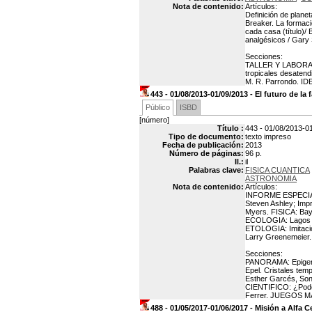
Nota de contenido:
Artículos:
Definición de planet
Breaker. La formació
cada casa (título)/ 
analgésicos / Gary 
Secciones:
TALLER Y LABORAT
tropicales desaten
M. R. Parrondo. ID
443 - 01/08/2013-01/09/2013 - El futuro de la 
Público
ISBD
[número]
Título :
443 - 01/08/2013-01/
Tipo de documento:
texto impreso
Fecha de publicación:
2013
Número de páginas:
96 p.
Il.:
il
Palabras clave:
FISICA CUANTICA
ASTRONOMIA
Nota de contenido:
Artículos:
INFORME ESPECIAL (t
Steven Ashley; Impr
Myers. FISICA: Bay
ECOLOGIA: Lagos alp
ETOLOGIA: Imitació
Larry Greenemeier.
Secciones:
PANORAMA: Epigenéti
Epel. Cristales tem
Esther Garcés, Son
CIENTIFICO: ¿Pode
Ferrer. JUEGOS MAT
488 - 01/05/2017-01/06/2017 - Misión a Alfa C