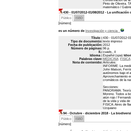
Conservación de la
Pinto de Oliveira
matemático / Gabri
430 - 01/07/2012-01/08/2012 - La unificación 
Público
ISBD
[número]
es un número de
Investigación y ciencia
Título :
430 - 01/07/2012-01
Tipo de documento:
texto impreso
Fecha de publicación:
2012
Número de páginas:
96 p.
Il.:
cuads., il
Idioma :
Español (
spa
)
Idio
Palabras clave:
MEDICINA
FISICA
Nota de contenido:
Artículos:
INFORME: La medici
John Matson, Ferri
autónomos bajo el 
Aprovechamiento en
cromáticos de la natu
Secciones:
PANORAMA: Teoría d
Moreno. Todos a bo
atún rojo / Fernan
de la vida y vida 
FISICA: Aires de f
Uzquiano
94 - Octubre - diciembre 2018 - La biodivers
Público
ISBD
[número]