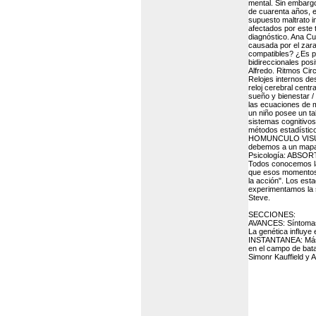
mental. Sin embargo
de cuarenta años, e
supuesto maltrato i
afectados por este t
diagnóstico. Ana Cur
causada por el zaran
compatibles? ¿Es po
bidireccionales posi
Alfredo. Ritmos Cir
Relojes internos de
reloj cerebral cent
sueño y bienestar /
las ecuaciones de m
un niño posee un tal
sistemas cognitivos 
métodos estadísticos
HOMUNCULO VISUAL: 
debemos a un mapa t
Psicología: ABSO
Todos conocemos la
que esos momentos 
la acción". Los esta
experimentamos la s
Steve.
SECCIONES:
AVANCES: Síntomas p
La genética influye
INSTANTANEA: Más d
en el campo de bat
Simonr Kauffield y 