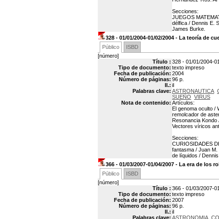
Secciones:
JUEGOS MATEMATIC
délfica / Dennis E.
James Burke.
328 - 01/01/2004-01/02/2004 - La teoría de cu
Público
ISBD
[número]
Título :
328 - 01/01/2004-01
Tipo de documento:
texto impreso
Fecha de publicación:
2004
Número de páginas:
96 p.
Il.:
il
Palabras clave:
ASTRONAUTICA
SUEÑO
VIRUS
Nota de contenido:
Artículos:
El genoma oculto / 
remolcador de aster
Resonancia Kondo / 
Vectores víricos ant
Secciones:
CURIOSIDADES DE L
fantasma / Juan M
de líquidos / Denni
366 - 01/03/2007-01/04/2007 - La era de los r
Público
ISBD
[número]
Título :
366 - 01/03/2007-01
Tipo de documento:
texto impreso
Fecha de publicación:
2007
Número de páginas:
96 p.
Il.:
il
Palabras clave:
ASTRONOMIA
CO