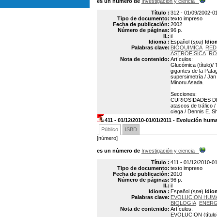
es un número de
Investigación y ciencia
Título :
312 - 01/09/2002-01
Tipo de documento:
texto impreso
Fecha de publicación:
2002
Número de páginas:
96 p.
Il.:
il
Idioma :
Español (
spa
)
Idio
Palabras clave:
BIOQUIMICA
RED
ASTROFISICA
RO
Nota de contenido:
Artículos:
Glucómica (título)/
gigantes de la Patag
supersimetría / Jan
Minoru Asada.
Secciones:
CURIOSIDADES DE L
atascos de tráfico
ciega / Dennis E. S
411 - 01/12/2010-01/01/2011 - Evolución hum
Público
ISBD
[número]
es un número de
Investigación y ciencia
Título :
411 - 01/12/2010-0
Tipo de documento:
texto impreso
Fecha de publicación:
2010
Número de páginas:
96 p.
Il.:
il
Idioma :
Español (
spa
)
Idio
Palabras clave:
EVOLUCION HUM
BIOLOGIA
ENERG
Nota de contenido:
Artículos:
EVOLUCION (título):