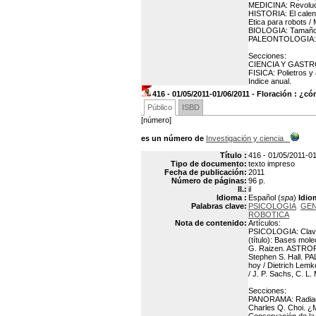
MEDICINA: Revolució
HISTORIA: El calen
Etica para robots 
BIOLOGIA: Tamaño ce
PALEONTOLOGIA: Lo
Secciones:
CIENCIA Y GASTRON
FISICA: Polietros 
Indice anual.
416 - 01/05/2011-01/06/2011 - Floración : ¿
Público
ISBD
[número]
es un número de
Investigación y ciencia
Título :
416 - 01/05/2011-01
Tipo de documento:
texto impreso
Fecha de publicación:
2011
Número de páginas:
96 p.
Il.:
il
Idioma :
Español (
spa
)
Idio
Palabras clave:
PSICOLOGIA
GEN
ROBOTICA
Nota de contenido:
Artículos:
PSICOLOGIA: Claves
(título): Bases mol
G. Raizen. ASTROFIS
Stephen S. Hall. 
hoy / Dietrich Lem
/ J. P. Sachs, C. L.
Secciones:
PANORAMA: Radiacio
Charles Q. Choi. 