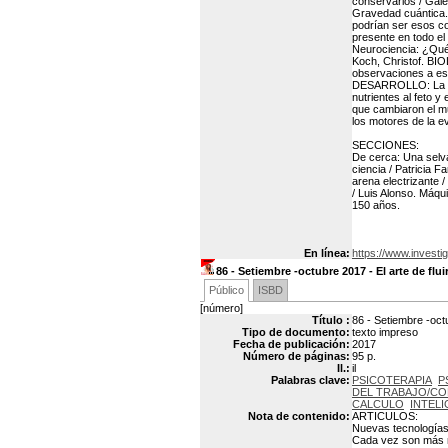
conservarlos / Gal
Gravedad cuántica.
podrían ser esos c
presente en todo el 
Neurociencia: ¿Qué 
Koch, Christof. BIO
observaciones a esc
DESARROLLO: La pla
nutrientes al feto 
que cambiaron el mu
los motores de la 
SECCIONES:
De cerca: Una selva
ciencia / Patricia F
arena electrizante 
/ Luis Alonso. Máqu
150 años.
En línea:
https://www.investi
86 - Setiembre -octubre 2017 - El arte de flui
Público
ISBD
[número]
Título :
86 - Setiembre -octu
Tipo de documento:
texto impreso
Fecha de publicación:
2017
Número de páginas:
95 p.
Il.:
il
Palabras clave:
PSICOTERAPIA
P
DEL TRABAJO/CO
CALCULO
INTELI
Nota de contenido:
ARTICULOS:
Nuevas tecnologías: 
Cada vez son más n