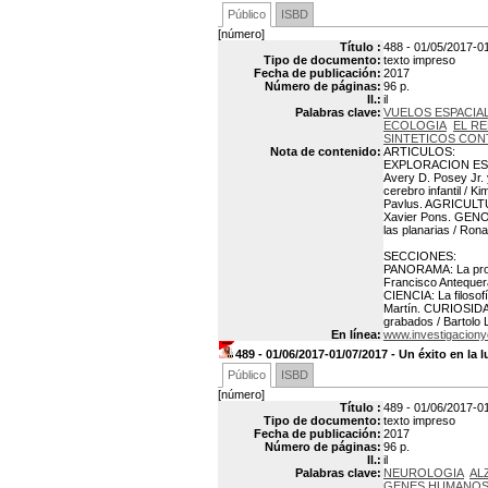
Público
ISBD
[número]
Título :
488 - 01/05/2017-01
Tipo de documento:
texto impreso
Fecha de publicación:
2017
Número de páginas:
96 p.
Il.:
il
Palabras clave:
VUELOS ESPACIA
ECOLOGIA
EL R
SINTETICOS CON
Nota de contenido:
ARTICULOS:
EXPLORACION ESPACI
Avery D. Posey Jr.
cerebro infantil /
Pavlus. AGRICULTUR
Xavier Pons. GENO
las planarias / Rona
SECCIONES:
PANORAMA: La prome
Francisco Antequer
CIENCIA: La filoso
Martín. CURIOSIDA
grabados / Bartolo
En línea:
www.investigaciony
489 - 01/06/2017-01/07/2017 - Un éxito en la 
Público
ISBD
[número]
Título :
489 - 01/06/2017-01
Tipo de documento:
texto impreso
Fecha de publicación:
2017
Número de páginas:
96 p.
Il.:
il
Palabras clave:
NEUROLOGIA
AL
GENES HUMANO