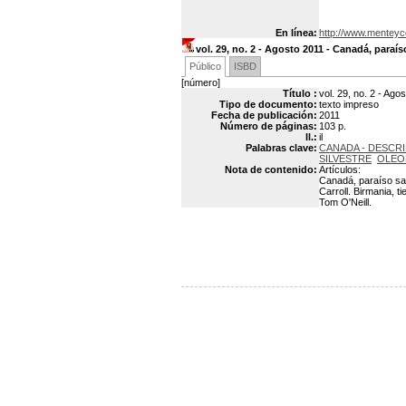
En línea:
http://www.menteyc
vol. 29, no. 2 - Agosto 2011 - Canadá, paraís
Público
ISBD
[número]
Título :
vol. 29, no. 2 - Ago
Tipo de documento:
texto impreso
Fecha de publicación:
2011
Número de páginas:
103 p.
Il.:
il
Palabras clave:
CANADA - DESCRI
SILVESTRE
OLEO
Nota de contenido:
Artículos:
Canadá, paraíso sal
Carroll. Birmania, 
Tom O'Neill.