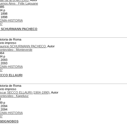
uan de la G ARTERO
, Autor
uenos Aires : Félix Lajouane
885
04 p
 1898
 1898
OMA-HISTORIA
37
io SCHURMANN PACHECO
istoria de Roma
exto impreso
auricio SCHURMANN PACHECO
, Autor
ontevideo : Monteverde
964
34 p
 2093
 2093
OMA-HISTORIA
37
SECCO ELLAURI
istoria de Roma
exto impreso
scar SECCO ELLAURI (1904-1990)
, Autor
ontevideo : Kapelusz
f
39 p
 2094
 2094
OMA-HISTORIA
37
s SEIGNOBOS