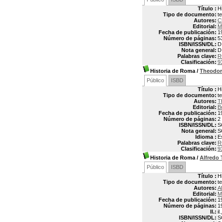
Título :
H
Tipo de documento:
t
Autores:
C
Editorial:
M
Fecha de publicación:
1
Número de páginas:
5
ISBN/ISSN/DL:
D
Nota general:
D
Palabras clave:
R
Clasificación:
9
Historia de Roma
/
Theodo
Público
ISBD
Título :
H
Tipo de documento:
t
Autores:
T
Editorial:
B
Fecha de publicación:
1
Número de páginas:
2
ISBN/ISSN/DL:
S
Nota general:
S
Idioma :
E
Palabras clave:
R
Clasificación:
9
Historia de Roma
/
Alfredo
Público
ISBD
Título :
H
Tipo de documento:
t
Autores:
A
Editorial:
M
Fecha de publicación:
1
Número de páginas:
1
Il.:
il
ISBN/ISSN/DL:
S