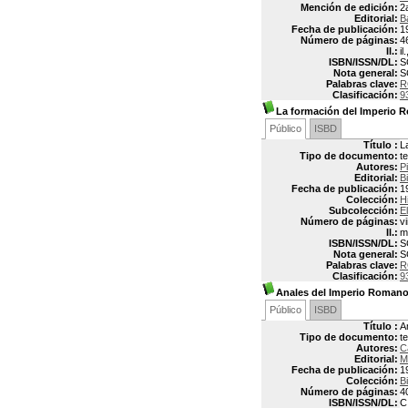
Mención de edición:
2
Editorial:
B
Fecha de publicación:
1
Número de páginas:
4
Il.:
il
ISBN/ISSN/DL:
S
Nota general:
S
Palabras clave:
R
Clasificación:
9
La formación del Imperio
Público
ISBD
Título :
L
Tipo de documento:
t
Autores:
P
Editorial:
Bi
Fecha de publicación:
1
Colección:
H
Subcolección:
E
Número de páginas:
vi
Il.:
m
ISBN/ISSN/DL:
S
Nota general:
S
Palabras clave:
R
Clasificación:
9
Anales del Imperio Roman
Público
ISBD
Título :
A
Tipo de documento:
t
Autores:
C
Editorial:
M
Fecha de publicación:
1
Colección:
Bi
Número de páginas:
4
ISBN/ISSN/DL:
C