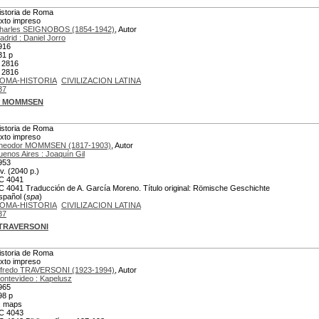
istoria de Roma
exto impreso
harles SEIGNOBOS (1854-1942)
, Autor
adrid : Daniel Jorro
916
31 p
 2816
 2816
OMA-HISTORIA
CIVILIZACION LATINA
37
r MOMMSEN
istoria de Roma
exto impreso
heodor MOMMSEN (1817-1903)
, Autor
uenos Aires : Joaquín Gil
953
 v. (2040 p.)
C 4041
C 4041 Traducción de A. García Moreno. Título original: Römische Geschichte
spañol (
spa
)
OMA-HISTORIA
CIVILIZACION LATINA
37
 TRAVERSONI
istoria de Roma
exto impreso
lfredo TRAVERSONI (1923-1994)
, Autor
ontevideo : Kapelusz
965
98 p
., maps
C 4043