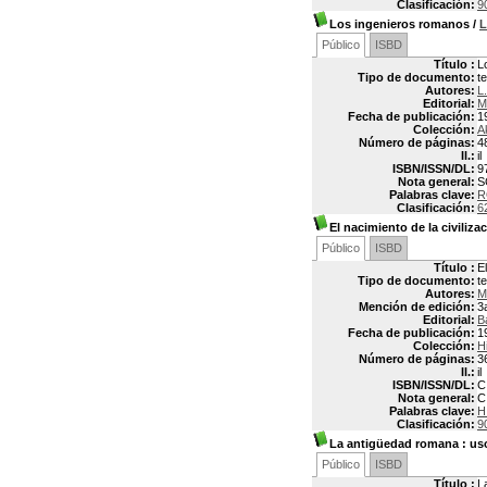
Clasificación:
9
Los ingenieros romanos
/
L
Público
ISBD
Título :
L
Tipo de documento:
t
Autores:
L
Editorial:
M
Fecha de publicación:
1
Colección:
A
Número de páginas:
4
Il.:
il
ISBN/ISSN/DL:
9
Nota general:
S
Palabras clave:
R
Clasificación:
6
El nacimiento de la civiliza
Público
ISBD
Título :
E
Tipo de documento:
t
Autores:
M
Mención de edición:
3
Editorial:
B
Fecha de publicación:
1
Colección:
H
Número de páginas:
3
Il.:
il
ISBN/ISSN/DL:
C
Nota general:
C
Palabras clave:
H
Clasificación:
9
La antigüedad romana
: us
Público
ISBD
Título :
L