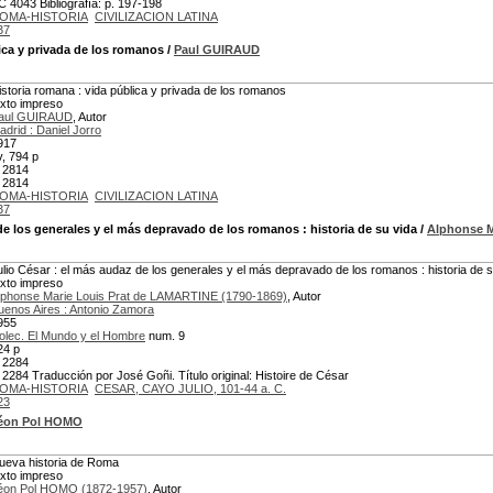
C 4043 Bibliografía: p. 197-198
OMA-HISTORIA
CIVILIZACION LATINA
37
ica y privada de los romanos
/
Paul GUIRAUD
istoria romana : vida pública y privada de los romanos
exto impreso
aul GUIRAUD
, Autor
adrid : Daniel Jorro
917
v, 794 p
 2814
 2814
OMA-HISTORIA
CIVILIZACION LATINA
37
e los generales y el más depravado de los romanos : historia de su vida
/
Alphonse M
ulio César : el más audaz de los generales y el más depravado de los romanos : historia de s
exto impreso
lphonse Marie Louis Prat de LAMARTINE (1790-1869)
, Autor
uenos Aires : Antonio Zamora
955
olec. El Mundo y el Hombre
num. 9
24 p
 2284
 2284 Traducción por José Goñi. Título original: Histoire de César
OMA-HISTORIA
CESAR, CAYO JULIO, 101-44 a. C.
23
éon Pol HOMO
ueva historia de Roma
exto impreso
éon Pol HOMO (1872-1957)
, Autor