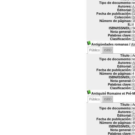
Tipo de documento:
t
Autores:
A
Editorial:
B
Fecha de publicación:
[1
Colección:
B
Número de páginas:
1
Il.:
il
ISBN/ISSN/DL:
S
Nota general:
S
Palabras clave:
R
Clasificación:
9
Antigüedades romanas
/
Al
Público
ISBD
Título :
A
Tipo de documento:
t
Autores:
A
Editorial:
V
Fecha de publicación:
1
Número de páginas:
4
ISBN/ISSN/DL:
D
Nota general:
D
Palabras clave:
R
Clasificación:
9
Antiquité Romaine et Pré-
Público
ISBD
Título :
A
Tipo de documento:
t
Autores:
C
Editorial:
P
Fecha de publicación:
1
Número de páginas:
4
ISBN/ISSN/DL:
D
Nota general:
D
Palabras clave:
R