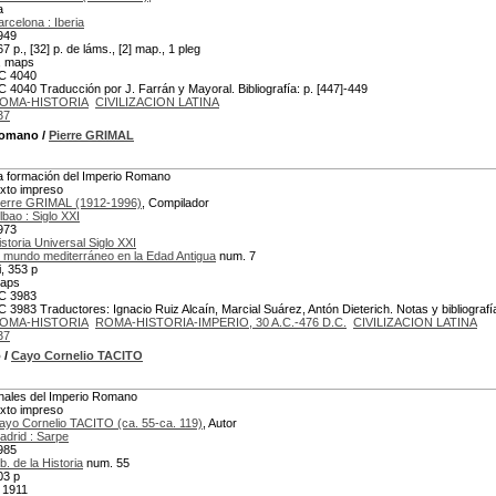
a
arcelona : Iberia
949
67 p., [32] p. de láms., [2] map., 1 pleg
., maps
C 4040
C 4040 Traducción por J. Farrán y Mayoral. Bibliografía: p. [447]-449
OMA-HISTORIA
CIVILIZACION LATINA
37
 Romano
/
Pierre GRIMAL
a formación del Imperio Romano
exto impreso
ierre GRIMAL (1912-1996)
, Compilador
lbao : Siglo XXI
973
istoria Universal Siglo XXI
l mundo mediterráneo en la Edad Antigua
num. 7
i, 353 p
aps
C 3983
C 3983 Traductores: Ignacio Ruiz Alcaín, Marcial Suárez, Antón Dieterich. Notas y bibliograf
OMA-HISTORIA
ROMA-HISTORIA-IMPERIO, 30 A.C.-476 D.C.
CIVILIZACION LATINA
37
o
/
Cayo Cornelio TACITO
nales del Imperio Romano
exto impreso
ayo Cornelio TACITO (ca. 55-ca. 119)
, Autor
adrid : Sarpe
985
b. de la Historia
num. 55
03 p
 1911