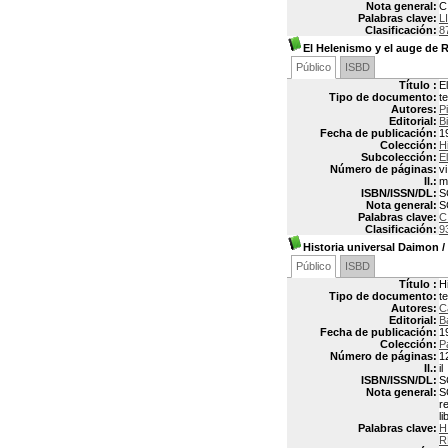
Nota general:
C
Palabras clave:
L
Clasificación:
8
El Helenismo y el auge de
Público
ISBD
Título :
E
Tipo de documento:
t
Autores:
P
Editorial:
Bi
Fecha de publicación:
1
Colección:
H
Subcolección:
E
Número de páginas:
v
Il.:
m
ISBN/ISSN/DL:
S
Nota general:
S
Palabras clave:
C
Clasificación:
9
Historia universal Daimon
/
Público
ISBD
Título :
H
Tipo de documento:
t
Autores:
C
Editorial:
B
Fecha de publicación:
1
Colección:
P
Número de páginas:
1
Il.:
il
ISBN/ISSN/DL:
S
Nota general:
S
re
li
Palabras clave:
H
R