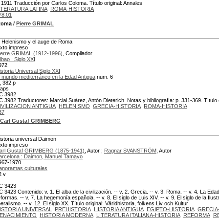
 1911 Traducción por Carlos Coloma. Título original: Annales
ITERATURA LATINA
ROMA-HISTORIA
78.01
 Roma
/
Pierre GRIMAL
l Helenismo y el auge de Roma
exto impreso
ierre GRIMAL (1912-1996)
, Compilador
lbao : Siglo XXI
972
istoria Universal Siglo XXI
l mundo mediterráneo en la Edad Antigua
num. 6
i, 382 p
aps
C 3982
C 3982 Traductores: Marcial Suárez, Antón Dieterich. Notas y bibliografía: p. 331-369. Título
IVILIZACION ANTIGUA
HELENISMO
GRECIA-HISTORIA
ROMA-HISTORIA
37
Carl Gustaf GRIMBERG
istoria universal Daimon
exto impreso
arl Gustaf GRIMBERG (1875-1941)
, Autor ;
Ragnar SVANSTRÖM
, Autor
arcelona : Daimon, Manuel Tamayo
967-1970
anoramas culturales
2 v
C 3423
C 3423 Contenido: v. 1. El alba de la civilización. -- v. 2. Grecia. -- v. 3. Roma. -- v. 4. La Eda
formas. -- v. 7. La hegemonía española. -- v. 8. El siglo de Luis XIV. -- v. 9. El siglo de la Ilus
beralismo. -- v. 12. El siglo XX. Título original: Världhistoria, folkens Liv och Kultur
ISTORIA UNIVERSAL
PREHISTORIA
HISTORIA ANTIGUA
EGIPTO-HISTORIA
GRECIA
ENACIMIENTO
HISTORIA MODERNA
LITERATURA ITALIANA-HISTORIA
REFORMA
R