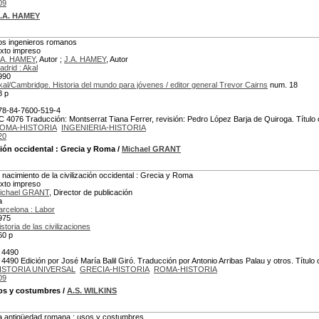
09
.A. HAMEY
os ingenieros romanos
exto impreso
.A. HAMEY
, Autor ;
J.A. HAMEY
, Autor
adrid : Akal
990
kal/Cambridge. Historia del mundo para jóvenes / editor general Trevor Cairns
num. 18
8 p
78-84-7600-519-4
C 4076 Traducción: Montserrat Tiana Ferrer, revisión: Pedro López Barja de Quiroga. Título
OMA-HISTORIA
INGENIERIA-HISTORIA
20
ción occidental
: Grecia y Roma
/
Michael GRANT
l nacimiento de la civilización occidental : Grecia y Roma
exto impreso
ichael GRANT
, Director de publicación
a
arcelona : Labor
975
istoria de las civilizaciones
60 p
 4490
 4490 Edición por José María Balil Giró. Traducción por Antonio Arribas Palau y otros. Título or
ISTORIA UNIVERSAL
GRECIA-HISTORIA
ROMA-HISTORIA
09
os y costumbres
/
A.S. WILKINS
a antigüedad romana : usos y costumbres