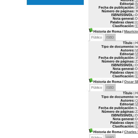
Autores:
J
Editorial:
B
Fecha de publicación:
1
Número de páginas:
3
ISBN/ISSN/DL:
D
Nota general:
D
Palabras clave:
R
Clasificación:
9
Historia de Roma
/
Mauric
Público
ISBD
Título :
H
Tipo de documento:
t
Autores:
M
Editorial:
M
Fecha de publicación:
1
Número de páginas:
2
ISBN/ISSN/DL:
D
Nota general:
D
Palabras clave:
R
Clasificación:
9
Historia de Roma
/
Oscar 
Público
ISBD
Título :
H
Tipo de documento:
t
Autores:
O
Editorial:
M
Fecha de publicación:
s.
Número de páginas:
2
ISBN/ISSN/DL:
D
Nota general:
D
Palabras clave:
R
Clasificación:
9
Historia de Roma
/
Charle
Público
ISBD