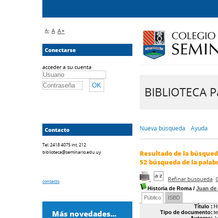
A-
A
A+
Conectarse
acceder a su cuenta
BIBLIOTECA Pa
Nueva búsqueda
Ayuda
Contacto
Tel. 2418 4075 int. 212
biblioteca@seminario.edu.uy
Resultado de la búsque
52
búsqueda de la palab
Refinar búsqueda
contacto
Historia de Roma
/
Juan de
Público
ISBD
Título :
H
Más novedades...
Tipo de documento:
t