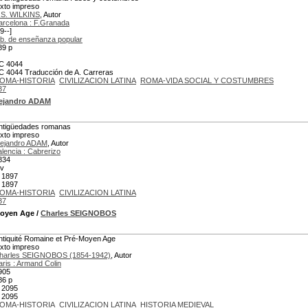
exto impreso
.S. WILKINS
, Autor
arcelona : F.Granada
9--]
ib. de enseñanza popular
89 p
C 4044
C 4044 Traducción de A. Carreras
OMA-HISTORIA
CIVILIZACION LATINA
ROMA-VIDA SOCIAL Y COSTUMBRES
37
ejandro ADAM
ntigüedades romanas
exto impreso
lejandro ADAM
, Autor
alencia : Cabrerizo
834
 v
 1897
 1897
OMA-HISTORIA
CIVILIZACION LATINA
37
Moyen Age
/
Charles SEIGNOBOS
ntiquité Romaine et Pré-Moyen Age
exto impreso
harles SEIGNOBOS (1854-1942)
, Autor
aris : Armand Colin
905
86 p
 2095
 2095
OMA-HISTORIA
CIVILIZACION LATINA
HISTORIA MEDIEVAL