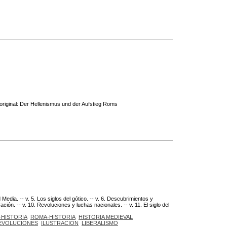
 original: Der Hellenismus und der Aufstieg Roms
d Media. -- v. 5. Los siglos del gótico. -- v. 6. Descubrimientos y
tración. -- v. 10. Revoluciones y luchas nacionales. -- v. 11. El siglo del
-HISTORIA
ROMA-HISTORIA
HISTORIA MEDIEVAL
EVOLUCIONES
ILUSTRACION
LIBERALISMO