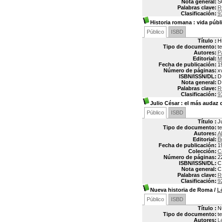
Nota general:
S
Palabras clave:
R
Clasificación:
9
Historia romana : vida públ
Público
ISBD
Título :
H
Tipo de documento:
t
Autores:
P
Editorial:
M
Fecha de publicación:
1
Número de páginas:
x
ISBN/ISSN/DL:
D
Nota general:
D
Palabras clave:
R
Clasificación:
9
Julio César
: el más audaz d
Público
ISBD
Título :
J
Tipo de documento:
t
Autores:
A
Editorial:
B
Fecha de publicación:
1
Colección:
C
Número de páginas:
2
ISBN/ISSN/DL:
C
Nota general:
C
Palabras clave:
R
Clasificación:
9
Nueva historia de Roma
/
L
Público
ISBD
Título :
N
Tipo de documento:
t
Autores:
L