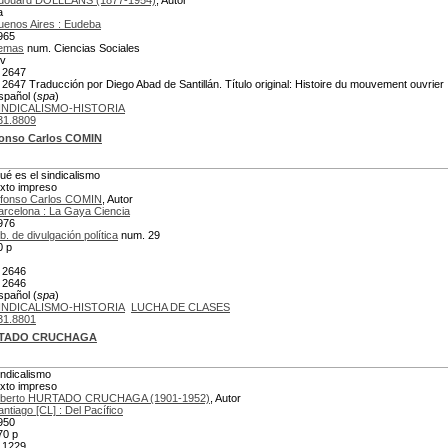
douard DOLLÉANS (1877-1954)
, Autor
a
uenos Aires : Eudeba
965
emas
num. Ciencias Sociales
 v
 2647
 2647 Traducción por Diego Abad de Santillán. Título original: Histoire du mouvement ouvrier
spañol (
spa
)
INDICALISMO-HISTORIA
31.8809
fonso Carlos COMIN
ué es el sindicalismo
exto impreso
lfonso Carlos COMIN
, Autor
arcelona : La Gaya Ciencia
976
ib. de divulgación política
num. 29
0 p
 2646
 2646
spañol (
spa
)
INDICALISMO-HISTORIA
LUCHA DE CLASES
31.8801
URTADO CRUCHAGA
indicalismo
exto impreso
lberto HURTADO CRUCHAGA (1901-1952)
, Autor
antiago [CL] : Del Pacífico
950
70 p
 1229