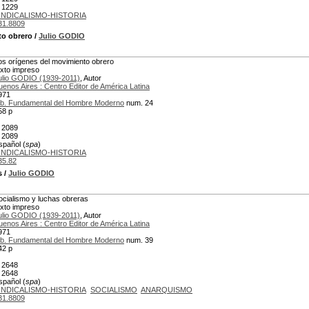
 1229
INDICALISMO-HISTORIA
31.8809
to obrero
/
Julio GODIO
os orígenes del movimiento obrero
exto impreso
ulio GODIO (1939-2011)
, Autor
uenos Aires : Centro Editor de América Latina
971
ib. Fundamental del Hombre Moderno
num. 24
58 p
 2089
 2089
spañol (
spa
)
INDICALISMO-HISTORIA
35.82
s
/
Julio GODIO
ocialismo y luchas obreras
exto impreso
ulio GODIO (1939-2011)
, Autor
uenos Aires : Centro Editor de América Latina
971
ib. Fundamental del Hombre Moderno
num. 39
42 p
 2648
 2648
spañol (
spa
)
INDICALISMO-HISTORIA
SOCIALISMO
ANARQUISMO
31.8809