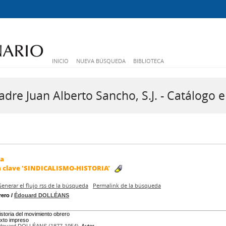
INICIO
NUEVA BÚSQUEDA
BIBLIOTECA
dre Juan Alberto Sancho, S.J. - Catálogo e
da
a clave
'SINDICALISMO-HISTORIA'
Generar el flujo rss de la búsqueda
Permalink de la búsqueda
rero
/
Édouard DOLLÉANS
istoria del movimiento obrero
exto impreso