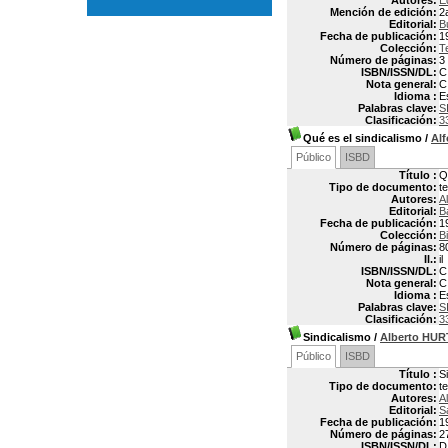
Autores:
É
Mención de edición:
2
Editorial:
B
Fecha de publicación:
1
Colección:
T
Número de páginas:
3
ISBN/ISSN/DL:
C
Nota general:
C
Idioma :
E
Palabras clave:
S
Clasificación:
3
Qué es el sindicalismo
/
Al
Público
ISBD
Título :
Q
Tipo de documento:
t
Autores:
A
Editorial:
B
Fecha de publicación:
1
Colección:
B
Número de páginas:
8
Il.:
il
ISBN/ISSN/DL:
C
Nota general:
C
Idioma :
E
Palabras clave:
S
Clasificación:
3
Sindicalismo
/
Alberto H
Público
ISBD
Título :
S
Tipo de documento:
t
Autores:
A
Editorial:
S
Fecha de publicación:
1
Número de páginas:
2
ISBN/ISSN/DL:
D