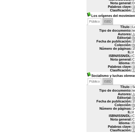
Nota general:
D
Palabras clave:
S
Clasificación:
3
Los orígenes del movimien
Público
ISBD
Título :
L
Tipo de documento:
t
Autores:
J
Editorial:
B
Fecha de publicación:
1
Colección:
B
Número de páginas:
1
Il.:
il
ISBN/ISSN/DL:
C
Nota general:
C
Idioma :
E
Palabras clave:
S
Clasificación:
3
Socialismo y luchas obrera
Público
ISBD
Título :
S
Tipo de documento:
t
Autores:
J
Editorial:
B
Fecha de publicación:
1
Colección:
B
Número de páginas:
1
Il.:
il
ISBN/ISSN/DL:
C
Nota general:
C
Idioma :
E
Palabras clave:
S
Clasificación:
3