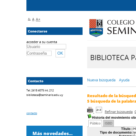
A-
A
A+
Conectarse
acceder a su cuenta
BIBLIOTECA Pa
Nueva búsqueda
Ayuda
Contacto
Tel. 2418 4075 int. 212
biblioteca@seminario.edu.uy
Resultado de la búsque
5
búsqueda de la palabr
Refinar búsqueda
contacto
Historia del movimiento ob
Público
ISBD
Título :
H
Más novedades...
Tipo de documento:
t