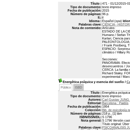
Título :
471 - 01/12/2015-01
Tipo de documento:
texto impreso
Fecha de publicación:
2015
Número de páginas:
96 p.
Il.:
il
Idioma :
Español (
spa
)
Idio
Palabras clave:
CIENCIA - HISTORI
Nota de contenido:
Artículos:
ESTADO DE LA CIEN
Humano / Stefan The
Karlan; Ciencia par
PALEONTOLOGIA: Ev
/ Frank Postberg, 
ESPACIO: Sorpresa 
climático / Hillary R
Secciones:
PANORAMA: Efectos 
desencuentros / Jo
CERCA: La familia n
Richard Staley. FO
experimental / Mar
Energética psíquica y esencia del sueño
/
Ca
Público
ISBD
Título :
Energética psíquica
Tipo de documento:
texto impreso
Autores:
Carl Gustav JUNG 
Editorial:
Barcelona : Paidós
Fecha de publicación:
1954
Colección:
Bib. de psicología 
Número de páginas:
218 p., [1] lám
ISBN/ISSN/DL:
S 1796
Nota general:
S 1796 Versión cast
Título original: Ü
Palabras clave:
PSICOANALISIS 