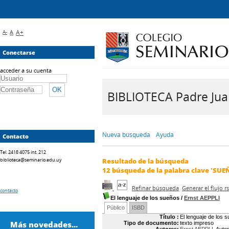
A-
A
A+
Conectarse
acceder a su cuenta
BIBLIOTECA Padre Juan 
Nueva búsqueda
Ayuda
Contacto
Tel. 2418 4075 int. 212
biblioteca@seminario.edu.uy
Resultado de la búsqueda
12
búsqueda de la palabra clave
'SUE
Refinar búsqueda
Generar el flujo 
contacto
El lenguaje de los sueños
/
Ernst AEPPLI
Público
ISBD
Título :
El lenguaje de los 
Más novedades...
Tipo de documento:
texto impreso