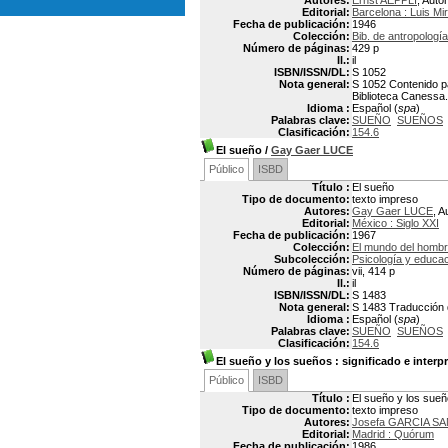
Autores:
Ernst AEPPLI
, Autor
Editorial:
Barcelona : Luis Mi
Fecha de publicación:
1946
Colección:
Bib. de antropologí
Número de páginas:
429 p
Il.:
il
ISBN/ISSN/DL:
S 1052
Nota general:
S 1052 Contenido pa
Biblioteca Canessa.
Idioma :
Español (
spa
)
Palabras clave:
SUEÑO
SUEÑOS
Clasificación:
154.6
El sueño
/
Gay Gaer LUCE
Público
ISBD
Título :
El sueño
Tipo de documento:
texto impreso
Autores:
Gay Gaer LUCE
, A
Editorial:
México : Siglo XXI
Fecha de publicación:
1967
Colección:
El mundo del homb
Subcolección:
Psicología y educa
Número de páginas:
vii, 414 p
Il.:
il
ISBN/ISSN/DL:
S 1483
Nota general:
S 1483 Traducción d
Idioma :
Español (
spa
)
Palabras clave:
SUEÑO
SUEÑOS
Clasificación:
154.6
El sueño y los sueños
: significado e interp
Público
ISBD
Título :
El sueño y los sueño
Tipo de documento:
texto impreso
Autores:
Josefa GARCIA S
Editorial:
Madrid : Quórum
Fecha de publicación:
1986