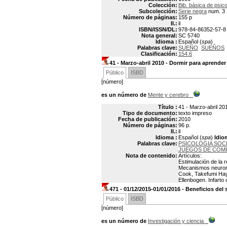
Colección:
Bib. básica de psico
Subcolección:
Serie negra
num. 3
Número de páginas:
155 p
Il.:
il
ISBN/ISSN/DL:
978-84-86352-57-8
Nota general:
SC 5740
Idioma :
Español (
spa
)
Palabras clave:
SUEÑO
SUEÑOS
Clasificación:
154.6
41 - Marzo-abril 2010 - Dormir para aprend
Público
ISBD
[número]
es un número de
Mente y cerebro
Título :
41 - Marzo-abril 2
Tipo de documento:
texto impreso
Fecha de publicación:
2010
Número de páginas:
96 p.
Il.:
il
Idioma :
Español (
spa
)
Idio
Palabras clave:
PSICOLOGIA SOC
JUEGOS DE COM
Nota de contenido:
Artículos:
Estimulación de la 
Mecanismos neuronal
Cook, Takefumi Haya
Ellenbogen. Infarto 
471 - 01/12/2015-01/01/2016 - Beneficios del
Público
ISBD
[número]
es un número de
Investigación y ciencia