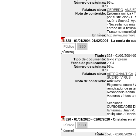
Número de páginas:
96 p.
Il.:
il.
Palabras clave:
CEREBRO
ANSIE
Nota de contenido:
Epidemia onírica / 
por sustitución / L
razón / Steve J. Ay
«Necesitamos más se
carece de la flexib
Trastorno neurológic
En línea:
http://www.menteyc
328 - 01/01/2004-01/02/2004 - La teoría de cu
Público
ISBD
[número]
Título :
328 - 01/01/2004-01
Tipo de documento:
texto impreso
Fecha de publicación:
2004
Número de páginas:
96 p.
Il.:
il
Palabras clave:
ASTRONAUTICA
SUEÑO
VIRUS
Nota de contenido:
Artículos:
El genoma oculto / 
remolcador de aster
Resonancia Kondo / 
Vectores víricos ant
Secciones:
CURIOSIDADES DE L
fantasma / Juan M
de líquidos / Denni
520 - 01/01/2020 - 01/02/2020 - Cristales en e
Público
ISBD
[número]
Título :
520 - 01/01/2020 - 