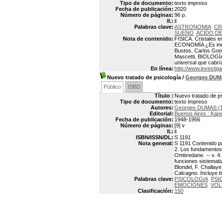
Tipo de documento:
texto impreso
Fecha de publicación:
2020
Número de páginas:
96 p.
Il.:
il
Palabras clave:
ASTRONOMIA
CR
SUEÑO
ACIDO D
Nota de contenido:
FISICA. Cristales e
ECONOMÍA ¿Es inev
Bustos, Carlos Gon
Mascetti. BIOLOGÍA
universal que cabr
En línea:
http://www.investiga
Nuevo tratado de psicología
/
Georges DU
Público
ISBD
Título :
Nuevo tratado de ps
Tipo de documento:
texto impreso
Autores:
Georges DUMAS (1
Editorial:
Buenos Aires : Kap
Fecha de publicación:
1948-1956
Número de páginas:
[9] v
Il.:
il
ISBN/ISSN/DL:
S 1191
Nota general:
S 1191 Contenido par
2. Los fundamentos 
Ombredane. -- v. 4. 
funciones sistematiz
Blondel, F. Challaye
Calcagno. Incluye bi
Palabras clave:
PSICOLOGIA
PSI
EMOCIONES
VOL
Clasificación:
150