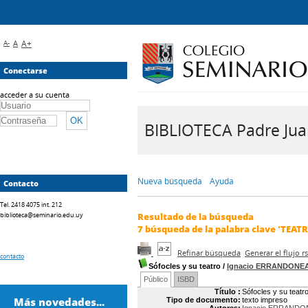
A-
A
A+
Conectarse
acceder a su cuenta
BIBLIOTECA Padre Juan 
Nueva búsqueda
Ayuda
Contacto
Tel. 2418 4075 int. 212
biblioteca@seminario.edu.uy
Resultado de la búsqueda
7
búsqueda de la palabra clave
'TEATR
Refinar búsqueda
Generar el flujo 
contacto
Sófocles y su teatro
/
Ignacio ERRANDONE
Público
ISBD
Título :
Sófocles y su teatr
Más novedades...
Tipo de documento:
texto impreso