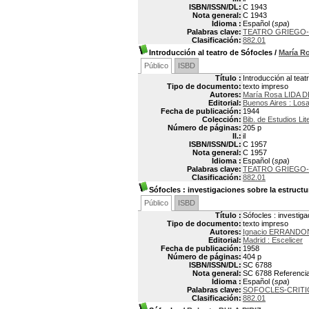
ISBN/ISSN/DL:
C 1943
Nota general:
C 1943
Idioma :
Español (
spa
)
Palabras clave:
TEATRO GRIEGO-H
Clasificación:
882.01
Introducción al teatro de Sófocles
/
María R
Público
ISBD
Título :
Introducción al teat
Tipo de documento:
texto impreso
Autores:
María Rosa LIDA D
Editorial:
Buenos Aires : Los
Fecha de publicación:
1944
Colección:
Bib. de Estudios Lit
Número de páginas:
205 p
Il.:
il
ISBN/ISSN/DL:
C 1957
Nota general:
C 1957
Idioma :
Español (
spa
)
Palabras clave:
TEATRO GRIEGO-H
Clasificación:
882.01
Sófocles
: investigaciones sobre la estructu
Público
ISBD
Título :
Sófocles : investig
Tipo de documento:
texto impreso
Autores:
Ignacio ERRANDO
Editorial:
Madrid : Escelicer
Fecha de publicación:
1958
Número de páginas:
404 p
ISBN/ISSN/DL:
SC 6788
Nota general:
SC 6788 Referencias
Idioma :
Español (
spa
)
Palabras clave:
SOFOCLES-CRITI
Clasificación:
882.01