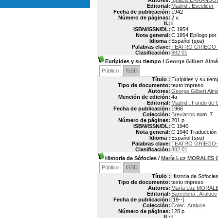
Autores:
Ignacio ERRANDO
Editorial:
Madrid : Escelicer
Fecha de publicación:
1942
Número de páginas:
2 v.
Il.:
il
ISBN/ISSN/DL:
C 1954
Nota general:
C 1954 Epílogo po
Idioma :
Español (
spa
)
Palabras clave:
TEATRO GRIEGO-H
Clasificación:
882.01
Eurípides y su tiempo
/
George Gilbert Ai
Público
ISBD
Título :
Eurípides y su tiem
Tipo de documento:
texto impreso
Autores:
George Gilbert Ai
Mención de edición:
4a
Editorial:
Madrid : Fondo de 
Fecha de publicación:
1966
Colección:
Breviarios
num. 7
Número de páginas:
201 p
ISBN/ISSN/DL:
C 1940
Nota general:
C 1940 Traducción p
Idioma :
Español (
spa
)
Palabras clave:
TEATRO GRIEGO-H
Clasificación:
882.01
Historia de Sófocles
/
María Luz MORALES
Público
ISBD
Título :
Historia de Sófocle
Tipo de documento:
texto impreso
Autores:
María Luz MORAL
Editorial:
Barcelona : Araluce
Fecha de publicación:
[19--]
Colección:
Colec. Araluce
Número de páginas:
128 p
Il.:
il