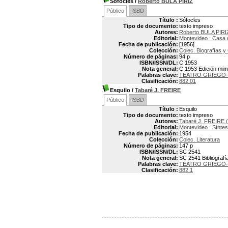
Sófocles
/
Roberto BULA PIRIZ
Público
ISBD
Título :
Sófocles
Tipo de documento:
texto impreso
Autores:
Roberto BULA PIRI
Editorial:
Montevideo : Casa 
Fecha de publicación:
[1956]
Colección:
Colec. Biografías y 
Número de páginas:
94 p
ISBN/ISSN/DL:
C 1953
Nota general:
C 1953 Edición mim
Palabras clave:
TEATRO GRIEGO-H
Clasificación:
882.01
Esquilo
/
Tabaré J. FREIRE
Público
ISBD
Título :
Esquilo
Tipo de documento:
texto impreso
Autores:
Tabaré J. FREIRE 
Editorial:
Montevideo : Síntes
Fecha de publicación:
1954
Colección:
Colec. Literatura
Número de páginas:
147 p
ISBN/ISSN/DL:
SC 2541
Nota general:
SC 2541 Bibliografí
Palabras clave:
TEATRO GRIEGO-H
Clasificación:
882.1