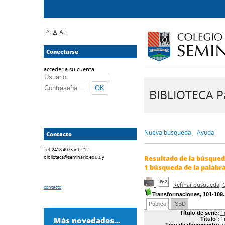
A-
A
A+
Conectarse
acceder a su cuenta
BIBLIOTECA Pa
Nueva búsqueda
Ayuda
Contacto
Tel. 2418 4075 int. 212
biblioteca@seminario.edu.uy
Resultado de la búsque
1
búsqueda de la palabr
Refinar búsqueda
contacto
Transformaciones, 101-109
Público
ISBD
Título de serie:
T
Más novedades...
Título :
T