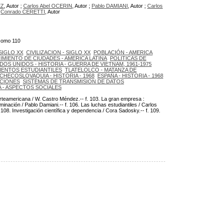
EZ
, Autor ;
Carlos Abel OCERIN
, Autor ;
Pablo DAMIANI
, Autor ;
Carlos
;
Conrado CERETTI
, Autor
 como 110
 SIGLO XX
CIVILIZACION - SIGLO XX
POBLACIÓN - AMERICA
IMIENTO DE CIUDADES - AMERICA LATINA
POLITICAS DE
DOS UNIDOS - HISTORIA - GUERRA DE VIETNAM, 1961-1975
IENTOS ESTUDIANTILES
TLATELOLCO - MATANZA DE
CHECOSLOVAQUIA - HISTORIA - 1968
ESPAÑA - HISTORIA - 1968
ACIONES
SISTEMAS DE TRANSMISION DE DATOS
A - ASPECTOS SOCIALES
 norteamericana / W. Castro Méndez.-- f. 103. La gran empresa :
ominación / Pablo Damiani.-- f. 106. Las luchas estudiantiles / Carlos
108. Investigación científica y dependencia / Cora Sadosky.-- f. 109.