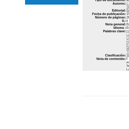
Tipo de documento:
t
Autores:
C
S
Editorial:
B
Fecha de publicación:
1
Número de páginas:
2
Il.:
il
Nota general:
E
Idioma :
E
Palabras clave:
H
L
U
H
E
M
T
Clasificación:
9
Nota de contenido:
f
e
S
L