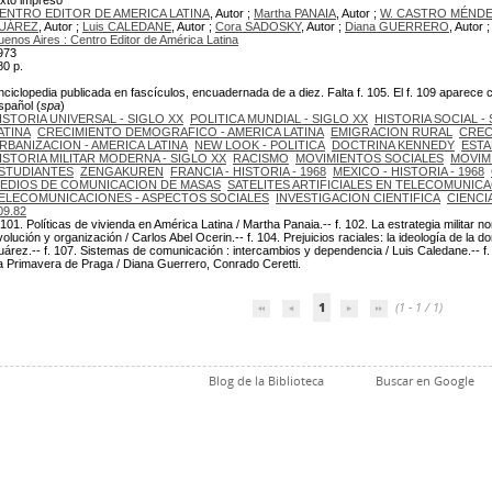
exto impreso
ENTRO EDITOR DE AMERICA LATINA
, Autor ;
Martha PANAIA
, Autor ;
W. CASTRO MÉND
UÁREZ
, Autor ;
Luis CALEDANE
, Autor ;
Cora SADOSKY
, Autor ;
Diana GUERRERO
, Autor 
uenos Aires : Centro Editor de América Latina
973
80 p.
nciclopedia publicada en fascículos, encuadernada de a diez. Falta f. 105. El f. 109 aparece
spañol (
spa
)
ISTORIA UNIVERSAL - SIGLO XX
POLITICA MUNDIAL - SIGLO XX
HISTORIA SOCIAL -
ATINA
CRECIMIENTO DEMOGRAFICO - AMERICA LATINA
EMIGRACION RURAL
CREC
RBANIZACION - AMERICA LATINA
NEW LOOK - POLITICA
DOCTRINA KENNEDY
ESTA
ISTORIA MILITAR MODERNA - SIGLO XX
RACISMO
MOVIMIENTOS SOCIALES
MOVIM
STUDIANTES
ZENGAKUREN
FRANCIA - HISTORIA - 1968
MEXICO - HISTORIA - 1968
EDIOS DE COMUNICACION DE MASAS
SATELITES ARTIFICIALES EN TELECOMUNIC
ELECOMUNICACIONES - ASPECTOS SOCIALES
INVESTIGACION CIENTIFICA
CIENCI
09.82
. 101. Políticas de vivienda en América Latina / Martha Panaia.-- f. 102. La estrategia militar
volución y organización / Carlos Abel Ocerin.-- f. 104. Prejuicios raciales: la ideología de la d
uárez.-- f. 107. Sistemas de comunicación : intercambios y dependencia / Luis Caledane.-- f. 
a Primavera de Praga / Diana Guerrero, Conrado Ceretti.
1
(1 - 1 / 1)
Blog de la Biblioteca
Buscar en Google