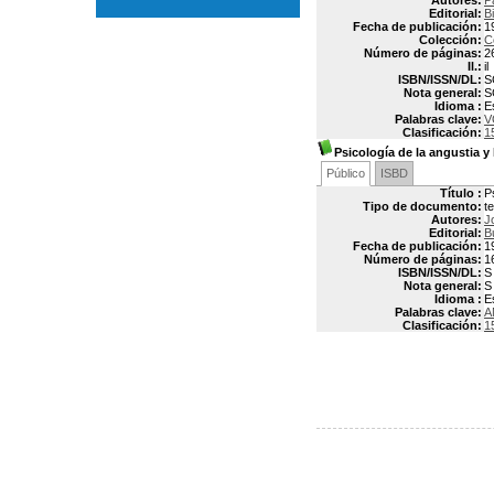
Autores:
P
Editorial:
B
Fecha de publicación:
1
Colección:
C
Número de páginas:
2
Il.:
il
ISBN/ISSN/DL:
S
Nota general:
S
Idioma :
E
Palabras clave:
V
Clasificación:
1
Psicología de la angustia y 
Público
ISBD
Título :
P
Tipo de documento:
t
Autores:
J
Editorial:
B
Fecha de publicación:
1
Número de páginas:
1
ISBN/ISSN/DL:
S
Nota general:
S
Idioma :
E
Palabras clave:
A
Clasificación:
1