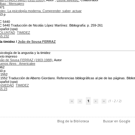
aul CHAUCHARD (1912-2003)
, Autor ;
Léone MANGE
, Colaborador
ilbao : Mensajero
971
olec. La psicología moderna. Comprender, saber, actuar
63 p
C 5440
C 5440 Traducción de Nicolás López Martínez. Bibliografía: p. 259-261
spañol (
spa
)
OLUNTAD
TIMIDEZ
55.232
la timidez
/
João de Sousa FERRAZ
sicología de la angustia y la timidez
exto impreso
oão de Sousa FERRAZ (1903-1988)
, Autor
uenos Aires : Americalee
962
60 p
 1552
 1552 Traducción de Alberto Giordano. Referencias bibliográficas al pie de las páginas. Bibli
spañol (
spa
)
NSIEDAD
TIMIDEZ
55.23
1
(1 - 2 / 2)
Blog de la Biblioteca
Buscar en Google