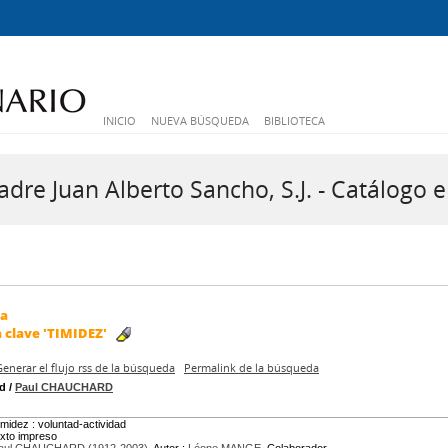
INICIO
NUEVA BÚSQUEDA
BIBLIOTECA
dre Juan Alberto Sancho, S.J. - Catálogo e
da
a clave
'TIMIDEZ'
Generar el flujo rss de la búsqueda
Permalink de la búsqueda
ad
/
Paul CHAUCHARD
imidez : voluntad-actividad
exto impreso