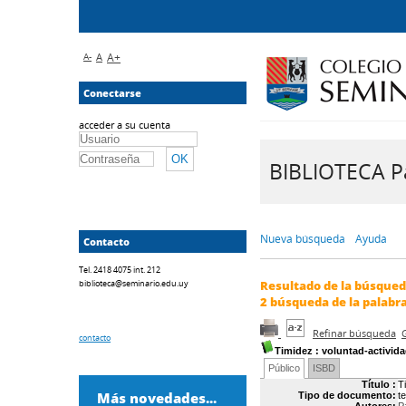
A-
A
A+
Conectarse
acceder a su cuenta
BIBLIOTECA Pa
Nueva búsqueda
Ayuda
Contacto
Tel. 2418 4075 int. 212
biblioteca@seminario.edu.uy
Resultado de la búsque
2
búsqueda de la palabr
Refinar búsqueda
contacto
Timidez
: voluntad-activid
Público
ISBD
Título :
T
Más novedades...
Tipo de documento:
t