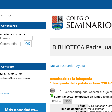
A-
A
A+
Conectarse
acceder a su cuenta
BIBLIOTECA Padre Juan 
Nueva búsqueda
Ayuda
Contacto
Tel. 2418 4075 int. 212
biblioteca@seminario.edu.uy
Resultado de la búsqueda
1
búsqueda de la palabra clave
'TIRA 
Refinar búsqueda
Generar el flujo 
contacto
Suite francesa
: tempestad en junio
/
Emman
Público
ISBD
Título :
Suite francesa : te
Más novedades...
Tipo de documento:
texto impreso