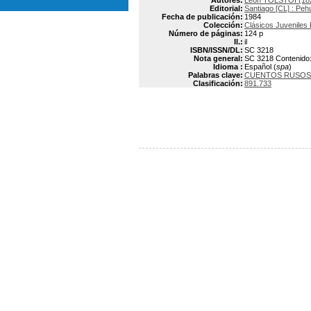
Autores:
León TOLSTOI (18
Editorial:
Santiago [CL] : Peh
Fecha de publicación:
1984
Colección:
Clásicos Juveniles 
Número de páginas:
124 p
Il.:
il
ISBN/ISSN/DL:
SC 3218
Nota general:
SC 3218 Contenido: H
Idioma :
Español (
spa
)
Palabras clave:
CUENTOS RUSOS
Clasificación:
891.733