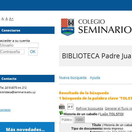
A-
A
A+
Conectarse
acceder a su cuenta
BIBLIOTECA Padre Juan 
Nueva búsqueda
Ayuda
Contacto
Tel. 2418 4075 int. 212
biblioteca@seminario.edu.uy
Resultado de la búsqueda
1
búsqueda de la palabra clave
'TOLS
Refinar búsqueda
Generar el flujo 
contacto
Historia de un caballo
/
León TOLSTOI
Público
ISBD
Título :
Historia de un cabal
Más novedades...
Tipo de documento:
texto impreso