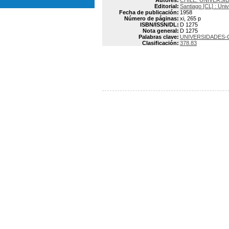
Autores:
CHILE. UNIVERSI
Editorial:
Santiago [CL] : Uni
Fecha de publicación:
1958
Número de páginas:
xi, 265 p
ISBN/ISSN/DL:
D 1275
Nota general:
D 1275
Palabras clave:
UNIVERSIDADES-
Clasificación:
378.83