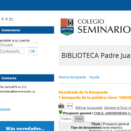
A-
A
A+
Conectarse
acceder a su cuenta
BIBLIOTECA Padre Juan 
Nueva búsqueda
Ayuda
Contacto
Tel. 2418 4075 int. 212
biblioteca@seminario.edu.uy
Resultado de la búsqueda
1
búsqueda de la palabra clave
'UNIV
Refinar búsqueda
Generar el flujo 
contacto
Prospecto general
/
CHILE. UNIVERSIDAD 
Público
ISBD
Título :
Prospecto general
Más novedades...
Tipo de documento:
texto impreso