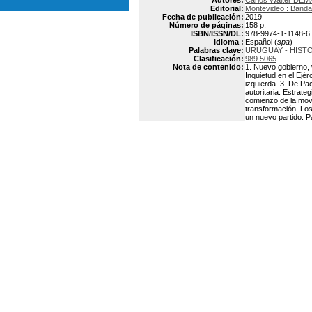
Autores:
Carlos Walter DE
Editorial:
Montevideo : Banda
Fecha de publicación:
2019
Número de páginas:
158 p.
ISBN/ISSN/DL:
978-9974-1-1148-6
Idioma :
Español (
spa
)
Palabras clave:
URUGUAY - HISTOR
Clasificación:
989.5065
Nota de contenido:
1. Nuevo gobierno, 
Inquietud en el Ejé
izquierda. 3. De Pa
autoritaria. Estrat
comienzo de la movil
transformación. Los 
un nuevo partido. Pa