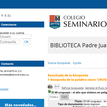
A-
A
A+
Conectarse
acceder a su cuenta
BIBLIOTECA Padre Juan 
Nueva búsqueda
Ayuda
Contacto
Tel. 2418 4075 int. 212
biblioteca@seminario.edu.uy
Resultado de la búsqueda
1
búsqueda de la palabra clave
'URUGU
Refinar búsqueda
Generar el flujo 
contacto
El 68 uruguayo
: el año que vivimos en peli
Público
ISBD
Título :
El 68 uruguayo : el
Más novedades...
Tipo de documento:
texto impreso