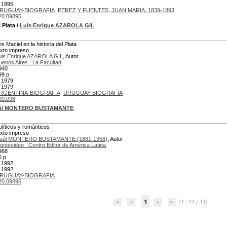
 1995
RUGUAY-BIOGRAFIA
PEREZ Y FUENTES, JUAN MARIA, 1839-1893
20.09895
 Plata
/
Luis Enrique AZAROLA GIL
os Maciel en la historia del Plata
exto impreso
uis Enrique AZAROLA GIL
, Autor
uenos Aires : La Facultad
940
99 p
 1979
 1979
RGENTINA-BIOGRAFIA
URUGUAY-BIOGRAFIA
20.098
úl MONTERO BUSTAMANTE
olíticos y románticos
exto impreso
aúl MONTERO BUSTAMANTE (1881-1958)
, Autor
ontevideo : Centro Editor de América Latina
968
6 p
 1992
 1992
RUGUAY-BIOGRAFIA
20.09895
1
(1 - 11 / 11)