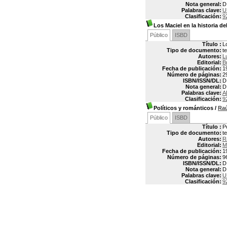
Nota general:
D
Palabras clave:
U
Clasificación:
9
Los Maciel en la historia del
Público
ISBD
Título :
L
Tipo de documento:
t
Autores:
L
Editorial:
B
Fecha de publicación:
1
Número de páginas:
2
ISBN/ISSN/DL:
D
Nota general:
D
Palabras clave:
A
Clasificación:
9
Políticos y románticos
/
Ra
Público
ISBD
Título :
P
Tipo de documento:
t
Autores:
R
Editorial:
M
Fecha de publicación:
1
Número de páginas:
9
ISBN/ISSN/DL:
D
Nota general:
D
Palabras clave:
U
Clasificación:
9