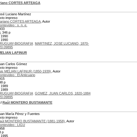
riano CORTES ARTEAGA
osé Luciano Martínez
exto impreso
ariano CORTES ARTEAGA
, Autor
ontevideo : s. n. e.
933
i, 346 p
 1990
 1990
RUGUAY-BIOGRAFIA
MARTINEZ, JOSE LUCIANO, 1870-
20.09895
MELIAN LAFINUR
uan Carlos Gómez
exto impreso
uis MELIAN LAFINUR (1850-1939)
, Autor
ontevideo : El Anticuario
915
48 p
 1989
 1989
RUGUAY-BIOGRAFIA
GOMEZ, JUAN CARLOS, 1820-1884
20.09895
/
Raúl MONTERO BUSTAMANTE
uan María Pérez y Fuentes
exto impreso
aúl MONTERO BUSTAMANTE (1881-1958)
, Autor
ontevideo : LIGU
958
3 p
 1995