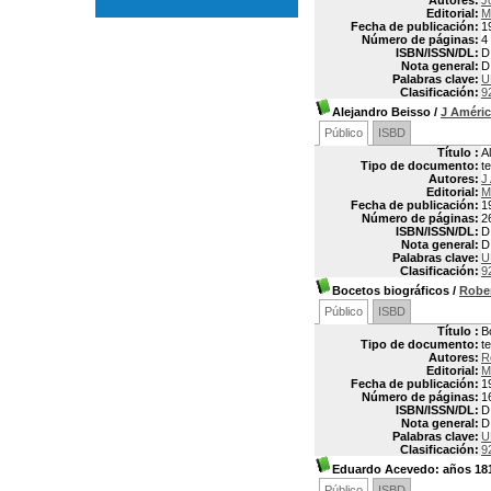
Autores:
J
Editorial:
M
Fecha de publicación:
1
Número de páginas:
4
ISBN/ISSN/DL:
D
Nota general:
D
Palabras clave:
U
Clasificación:
9
Alejandro Beisso
/
J Améri
Público
ISBD
Título :
A
Tipo de documento:
t
Autores:
J
Editorial:
M
Fecha de publicación:
1
Número de páginas:
2
ISBN/ISSN/DL:
D
Nota general:
D
Palabras clave:
U
Clasificación:
9
Bocetos biográficos
/
Rober
Público
ISBD
Título :
B
Tipo de documento:
t
Autores:
R
Editorial:
M
Fecha de publicación:
1
Número de páginas:
1
ISBN/ISSN/DL:
D
Nota general:
D
Palabras clave:
U
Clasificación:
9
Eduardo Acevedo: años 1815-
Público
ISBD