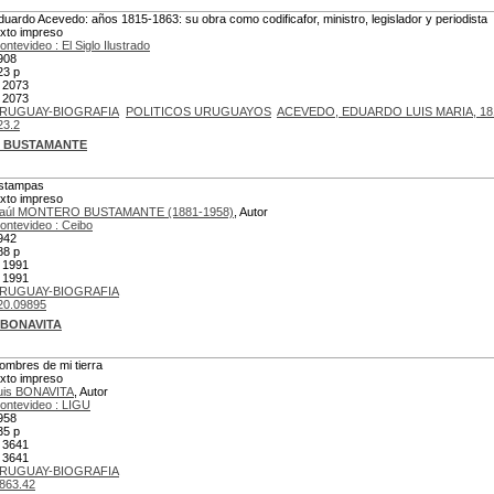
duardo Acevedo: años 1815-1863: su obra como codificafor, ministro, legislador y periodista
exto impreso
ontevideo : El Siglo Ilustrado
908
23 p
 2073
 2073
RUGUAY-BIOGRAFIA
POLITICOS URUGUAYOS
ACEVEDO, EDUARDO LUIS MARIA, 18
23.2
O BUSTAMANTE
stampas
exto impreso
aúl MONTERO BUSTAMANTE (1881-1958)
, Autor
ontevideo : Ceibo
942
88 p
 1991
 1991
RUGUAY-BIOGRAFIA
20.09895
 BONAVITA
ombres de mi tierra
exto impreso
uis BONAVITA
, Autor
ontevideo : LIGU
958
35 p
 3641
 3641
RUGUAY-BIOGRAFIA
863.42