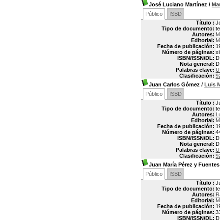
José Luciano Martínez
/
Ma
Público
ISBD
Título :
J
Tipo de documento:
t
Autores:
M
Editorial:
M
Fecha de publicación:
1
Número de páginas:
xi
ISBN/ISSN/DL:
D
Nota general:
D
Palabras clave:
U
Clasificación:
9
Juan Carlos Gómez
/
Luis 
Público
ISBD
Título :
J
Tipo de documento:
t
Autores:
L
Editorial:
M
Fecha de publicación:
1
Número de páginas:
4
ISBN/ISSN/DL:
D
Nota general:
D
Palabras clave:
U
Clasificación:
9
Juan María Pérez y Fuentes
Público
ISBD
Título :
J
Tipo de documento:
t
Autores:
R
Editorial:
M
Fecha de publicación:
1
Número de páginas:
3
ISBN/ISSN/DL:
D