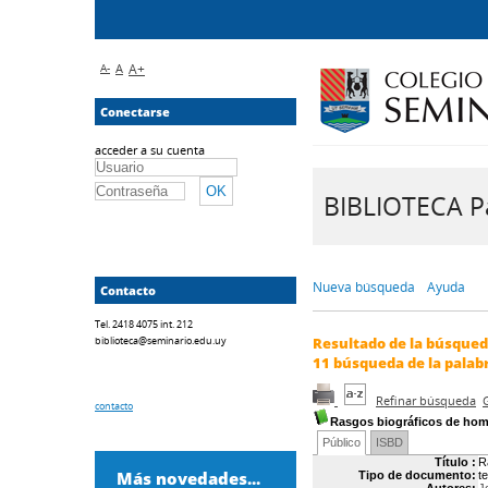
A-
A
A+
Conectarse
acceder a su cuenta
BIBLIOTECA Pa
Nueva búsqueda
Ayuda
Contacto
Tel. 2418 4075 int. 212
biblioteca@seminario.edu.uy
Resultado de la búsque
11
búsqueda de la palab
Refinar búsqueda
contacto
Rasgos biográficos de homb
Público
ISBD
Título :
R
Más novedades...
Tipo de documento:
t