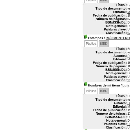
Título :
E
Tipo de documento:
t
Editorial:
M
Fecha de publicación:
1
Número de páginas:
5
ISBN/ISSN/DL:
D
Nota general:
D
Palabras clave:
U
Clasificación:
9
Estampas
/
Raúl MONTER
Público
ISBD
Título :
E
Tipo de documento:
t
Autores:
R
Editorial:
M
Fecha de publicación:
1
Número de páginas:
1
ISBN/ISSN/DL:
D
Nota general:
D
Palabras clave:
U
Clasificación:
9
Hombres de mi tierra
/
Luis
Público
ISBD
Título :
H
Tipo de documento:
t
Autores:
L
Editorial:
M
Fecha de publicación:
1
Número de páginas:
1
ISBN/ISSN/DL:
D
Nota general:
D
Palabras clave:
U
Clasificación:
U