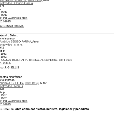
osé Isidoro de MARIA (1815-1906)
, Autor
ontevideo : Claudio García
939
 v
 1986
 1986
RUGUAY-BIOGRAFIA
20.09895
co BEISSO PARMA
lejandro Beisso
exto impreso
 Américo BEISSO PARMA
, Autor
ontevideo : s. n. e.
943
68 p
 1983
 1983
RUGUAY-BIOGRAFIA
BEISSO, ALEJANDRO, 1854-1936
20.09895
to J. G. ELLIS
ocetos biográficos
exto impreso
oberto J. G. ELLIS (1899-1984)
, Autor
ontevideo : Mercur
978
67 p
 1987
 1987
RUGUAY-BIOGRAFIA
20.09895
1863: su obra como codificafor, ministro, legislador y periodista