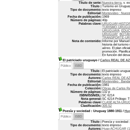
Título de serie:
Nuestra tierra
, v. e
Título :
Turismo en Urugua
Tipo de documento:
texto impreso
Editorial:
Montevideo : Nuestr
Fecha de publicación:
1969
Número de páginas:
40p
Palabras clave:
URUGUAY-HISTOR
TURISMO-URUGU
URUGUAYA
EDUC
URUGUAY
BOTÁN
TRANSPORTE-U
Nota de contenido:
Informe por Manuel 
historia del turism
aéreo. El plan ofici
promoción. Planifica
En función del desar
El patriciado uruguayo
/
Carlos REAL DE A
Público
ISBD
Título :
El patriciado urugu
Tipo de documento:
texto impreso
Autores:
Carlos REAL DE AZ
Editorial:
Montevideo : Banda
Fecha de publicación:
1981
Colección:
Obras de Carlos Re
Número de páginas:
132 p
ISBN/ISSN/DL:
SC 6214
Nota general:
SC 6214 Prólogo: Tu
Palabras clave:
CLASE ALTA-URU
Clasificación:
305.52
Poesía y sociedad
: Uruguay 1880-1911
/
Hu
Público
ISBD
Título :
Poesía y sociedad 
Tipo de documento:
texto impreso
Autores:
Hugo ACHUGAR (1