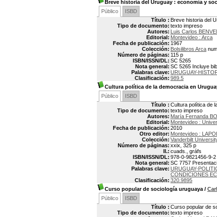
Breve historia del Uruguay
: economía y so
Público
ISBD
Título :
Breve historia del 
Tipo de documento:
texto impreso
Autores:
Luis Carlos BENV
Editorial:
Montevideo : Arca
Fecha de publicación:
1967
Colección:
Bolsilibros Arca
num
Número de páginas:
115 p
ISBN/ISSN/DL:
SC 5265
Nota general:
SC 5265 Incluye bib
Palabras clave:
URUGUAY-HISTOR
Clasificación:
989.5
Cultura política de la democracia en Urugua
Público
ISBD
Título :
Cultura política de
Tipo de documento:
texto impreso
Autores:
María Fernanda BO
Editorial:
Montevideo : Unive
Fecha de publicación:
2010
Otro editor:
Montevideo : LAPOP
Colección:
Vanderbilt Universit
Número de páginas:
xxix, 325 p
Il.:
cuads., gráfs
ISBN/ISSN/DL:
978-0-9821456-9-2
Nota general:
SC 7757 Presentació
Palabras clave:
URUGUAY-POLITIC
CONDICIONES E
Clasificación:
320.9895
Curso popular de sociología uruguaya
/
Car
Público
ISBD
Título :
Curso popular de s
Tipo de documento:
texto impreso