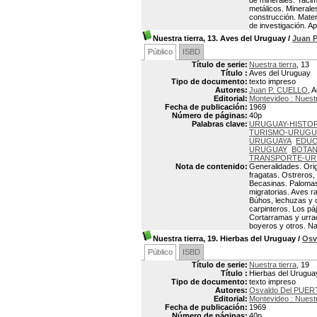
de minerales. Yacim
metálicos. Minerale
construcción. Mate
de investigación. A
Nuestra tierra, 13. Aves del Uruguay
/
Juan 
Público
ISBD
Título de serie:
Nuestra tierra
, 13
Título :
Aves del Uruguay
Tipo de documento:
texto impreso
Autores:
Juan P. CUELLO
, 
Editorial:
Montevideo : Nuestr
Fecha de publicación:
1969
Número de páginas:
40p
Palabras clave:
URUGUAY-HISTOR
TURISMO-URUGU
URUGUAYA
EDUC
URUGUAY
BOTAN
TRANSPORTE-U
Nota de contenido:
Generalidades. Orig
fragatas. Ostreros,
Becasinas. Palomas
migratorias. Aves 
Búhos, lechuzas y c
carpinteros. Los pá
Cortarramas y urrac
boyeros y otros. Na
Nuestra tierra, 19. Hierbas del Uruguay
/
Osv
Público
ISBD
Título de serie:
Nuestra tierra
, 19
Título :
Hierbas del Urugua
Tipo de documento:
texto impreso
Autores:
Osvaldo Del PUE
Editorial:
Montevideo : Nuestr
Fecha de publicación:
1969
Número de páginas:
40p