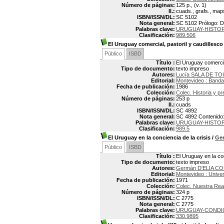
Número de páginas:
125 p., (v. 1)
Il.:
cuads., grafs., map
ISBN/ISSN/DL:
SC 5102
Nota general:
SC 5102 Prólogo: Di
Palabras clave:
URUGUAY-HISTORI
Clasificación:
989.506
El Uruguay comercial, pastoril y caudillesco
Público
ISBD
Título :
El Uruguay comercial
Tipo de documento:
texto impreso
Autores:
Lucía SALA DE TO
Editorial:
Montevideo : Banda
Fecha de publicación:
1986
Colección:
Colec. Historia y p
Número de páginas:
253 p
Il.:
cuads
ISBN/ISSN/DL:
SC 4892
Nota general:
SC 4892 Contenido: 
Palabras clave:
URUGUAY-HISTORI
Clasificación:
989.5
El Uruguay en la conciencia de la crisis
/
Ge
Público
ISBD
Título :
El Uruguay en la con
Tipo de documento:
texto impreso
Autores:
Germán D'ELIA CO
Editorial:
Montevideo : Univer
Fecha de publicación:
1971
Colección:
Colec. Nuestra Rea
Número de páginas:
324 p
ISBN/ISSN/DL:
C 2775
Nota general:
C 2775
Palabras clave:
URUGUAY-CONDI
Clasificación:
330.9895