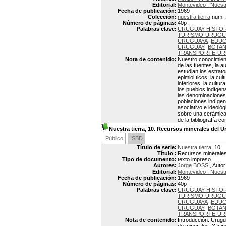
Editorial:
Montevideo : Nuestr
Fecha de publicación:
1969
Colección:
nuestra tierra
num. 
Número de páginas:
40p
Palabras clave:
URUGUAY-HISTOR
TURISMO-URUGU
URUGUAYA
EDUC
URUGUAY
BOTAN
TRANSPORTE-U
Nota de contenido:
Nuestro conocimient
de las fuentes, la a
estudian los estrat
epimiolíticos, la cu
inferiores, la cult
los pueblos indígena
las denominaciones 
poblaciones indígen
asociativo e ideoló
sobre una cerámica 
de la bibliografía c
Nuestra tierra, 10. Recursos minerales del 
Público
ISBD
Título de serie:
Nuestra tierra
, 10
Título :
Recursos minerales
Tipo de documento:
texto impreso
Autores:
Jorge BOSSI
, Autor
Editorial:
Montevideo : Nuestr
Fecha de publicación:
1969
Número de páginas:
40p
Palabras clave:
URUGUAY-HISTOR
TURISMO-URUGU
URUGUAYA
EDUC
URUGUAY
BOTAN
TRANSPORTE-U
Nota de contenido:
Introducción. Urugua