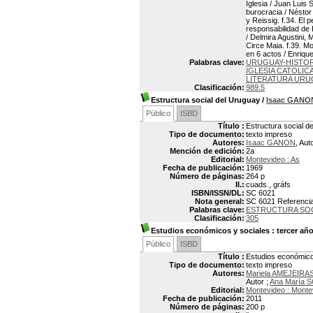
Iglesia / Juan Luis
burocracia / Néstor 
y Reissig. f.34. El 
responsabilidad de 
/ Delmira Agustini,
Circe Maia. f.39. Mo
en 6 actos / Enriqu
Palabras clave:
URUGUAY-HISTOR
IGLESIA CATOLI
LITERATURA URU
Clasificación:
989.5
Estructura social del Uruguay
/
Isaac GANO
Público
ISBD
Título :
Estructura social d
Tipo de documento:
texto impreso
Autores:
Isaac GANON
, Aut
Mención de edición:
2a
Editorial:
Montevideo : As
Fecha de publicación:
1969
Número de páginas:
264 p
Il.:
cuads., gráfs
ISBN/ISSN/DL:
SC 6021
Nota general:
SC 6021 Referencias
Palabras clave:
ESTRUCTURA SO
Clasificación:
305
Estudios económicos y sociales
: tercer añ
Público
ISBD
Título :
Estudios económico
Tipo de documento:
texto impreso
Autores:
Mariela AMEJEIRAS
Autor ;
Ana María 
Editorial:
Montevideo : Mont
Fecha de publicación:
2011
Número de páginas:
200 p