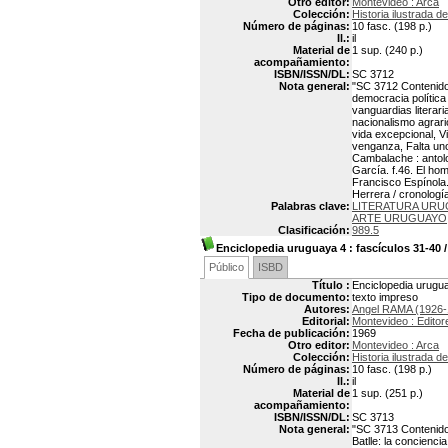
Otro editor:
Montevideo : Arca
Colección:
Historia ilustrada d
Número de páginas:
10 fasc. (198 p.)
Il.:
il
Material de
1 sup. (240 p.)
acompañamiento:
ISBN/ISSN/DL:
SC 3712
Nota general:
"SC 3712 Contenido: 
democracia política
vanguardias literar
nacionalismo agrari
vida excepcional, Vi
venganza, Falta uno:
Cambalache : antolo
García. f.46. El ho
Francisco Espínola. 
Herrera / cronologí
Palabras clave:
LITERATURA URU
ARTE URUGUAYO
Clasificación:
989.5
Enciclopedia uruguaya 4
: fascículos 31-40
Público
ISBD
Título :
Enciclopedia urugua
Tipo de documento:
texto impreso
Autores:
Angel RAMA (1926-
Editorial:
Montevideo : Edito
Fecha de publicación:
1969
Otro editor:
Montevideo : Arca
Colección:
Historia ilustrada d
Número de páginas:
10 fasc. (198 p.)
Il.:
il
Material de
1 sup. (251 p.)
acompañamiento:
ISBN/ISSN/DL:
SC 3713
Nota general:
"SC 3713 Contenido: 
Batlle: la concienc