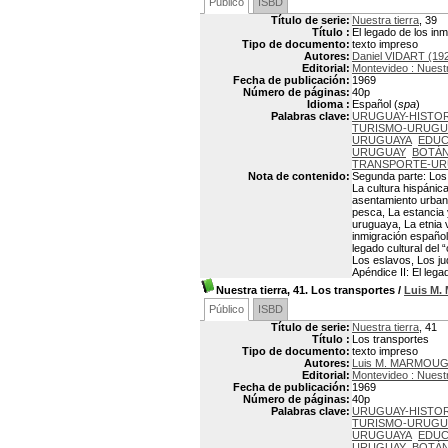
Público
ISBD
Título de serie:
Nuestra tierra
, 39
Título :
El legado de los inm
Tipo de documento:
texto impreso
Autores:
Daniel VIDART (19
Editorial:
Montevideo : Nuestr
Fecha de publicación:
1969
Número de páginas:
40p
Idioma :
Español (
spa
)
Palabras clave:
URUGUAY-HISTOR
TURISMO-URUGU
URUGUAYA
EDUC
URUGUAY
BOTÁN
TRANSPORTE-U
Nota de contenido:
Segunda parte: Los e
La cultura hispánic
asentamiento urbano
pesca, La estancia 
uruguaya, La etnia 
inmigración española
legado cultural del
Los eslavos, Los ju
Apéndice II: El lega
Nuestra tierra, 41. Los transportes
/
Luis M
Público
ISBD
Título de serie:
Nuestra tierra
, 41
Título :
Los transportes
Tipo de documento:
texto impreso
Autores:
Luis M. MARMOU
Editorial:
Montevideo : Nuestr
Fecha de publicación:
1969
Número de páginas:
40p
Palabras clave:
URUGUAY-HISTOR
TURISMO-URUGU
URUGUAYA
EDUC
URUGUAY
BOTÁN