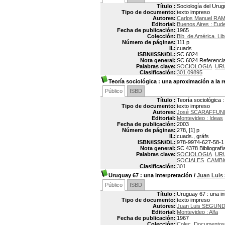
Título :
Sociología del Uru
Tipo de documento:
texto impreso
Autores:
Carlos Manuel RAM
Editorial:
Buenos Aires : Eud
Fecha de publicación:
1965
Colección:
Bib. de América. Li
Número de páginas:
111 p
Il.:
cuads
ISBN/ISSN/DL:
SC 6024
Nota general:
SC 6024 Referencias
Palabras clave:
SOCIOLOGIA
UR
Clasificación:
301.09895
Teoría sociológica
: una aproximación a la r
Público
ISBD
Título :
Teoría sociológica 
Tipo de documento:
texto impreso
Autores:
José SCARAFFUN
Editorial:
Montevideo : Ideas
Fecha de publicación:
2003
Número de páginas:
278, [1] p
Il.:
cuads., gráfs
ISBN/ISSN/DL:
978-9974-627-58-1
Nota general:
SC 4378 Bibliografía
Palabras clave:
SOCIOLOGIA
UR
SOCIALES
CAMBI
Clasificación:
301
Uruguay 67
: una interpretación
/
Juan Lui
Público
ISBD
Título :
Uruguay 67 : una in
Tipo de documento:
texto impreso
Autores:
Juan Luis SEGUND
Editorial:
Montevideo : Alfa
Fecha de publicación:
1967
Colección:
Colec. Documentos