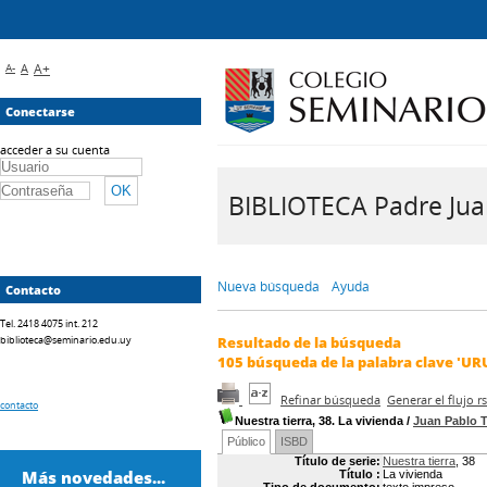
A-
A
A+
Conectarse
acceder a su cuenta
BIBLIOTECA Padre Juan 
Nueva búsqueda
Ayuda
Contacto
Tel. 2418 4075 int. 212
biblioteca@seminario.edu.uy
Resultado de la búsqueda
105
búsqueda de la palabra clave
'UR
Refinar búsqueda
Generar el flujo 
contacto
Nuestra tierra, 38. La vivienda
/
Juan Pablo
Público
ISBD
Título de serie:
Nuestra tierra
, 38
Más novedades...
Título :
La vivienda