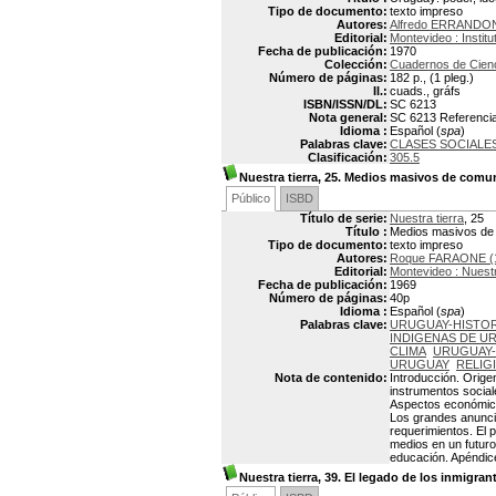
Tipo de documento:
texto impreso
Autores:
Alfredo ERRANDON
Editorial:
Montevideo : Instit
Fecha de publicación:
1970
Colección:
Cuadernos de Cienc
Número de páginas:
182 p., (1 pleg.)
Il.:
cuads., gráfs
ISBN/ISSN/DL:
SC 6213
Nota general:
SC 6213 Referencias 
Idioma :
Español (
spa
)
Palabras clave:
CLASES SOCIALE
Clasificación:
305.5
Nuestra tierra, 25. Medios masivos de comu
Público
ISBD
Título de serie:
Nuestra tierra
, 25
Título :
Medios masivos de
Tipo de documento:
texto impreso
Autores:
Roque FARAONE (1
Editorial:
Montevideo : Nuestr
Fecha de publicación:
1969
Número de páginas:
40p
Idioma :
Español (
spa
)
Palabras clave:
URUGUAY-HISTOR
INDIGENAS DE U
CLIMA
URUGUAY-
URUGUAY
RELIG
Nota de contenido:
Introducción. Orige
instrumentos social
Aspectos económicos
Los grandes anuncia
requerimientos. El 
medios en un futuro
educación. Apéndice
Nuestra tierra, 39. El legado de los inmigrante