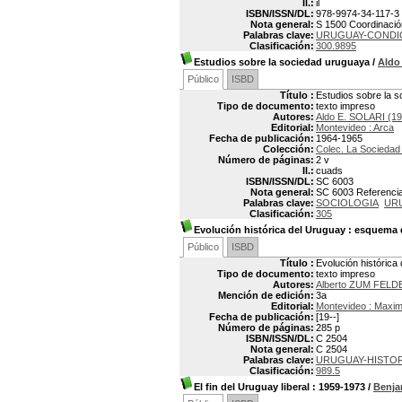
Il.:
il
ISBN/ISSN/DL:
978-9974-34-117-3
Nota general:
S 1500 Coordinación
Palabras clave:
URUGUAY-CONDI
Clasificación:
300.9895
Estudios sobre la sociedad uruguaya
/
Aldo
Público
ISBD
Título :
Estudios sobre la 
Tipo de documento:
texto impreso
Autores:
Aldo E. SOLARI (1
Editorial:
Montevideo : Arca
Fecha de publicación:
1964-1965
Colección:
Colec. La Socieda
Número de páginas:
2 v
Il.:
cuads
ISBN/ISSN/DL:
SC 6003
Nota general:
SC 6003 Referencias
Palabras clave:
SOCIOLOGIA
UR
Clasificación:
305
Evolución histórica del Uruguay
: esquema d
Público
ISBD
Título :
Evolución histórica
Tipo de documento:
texto impreso
Autores:
Alberto ZUM FELDE
Mención de edición:
3a
Editorial:
Montevideo : Maxim
Fecha de publicación:
[19--]
Número de páginas:
285 p
ISBN/ISSN/DL:
C 2504
Nota general:
C 2504
Palabras clave:
URUGUAY-HISTOR
Clasificación:
989.5
El fin del Uruguay liberal
: 1959-1973
/
Benj