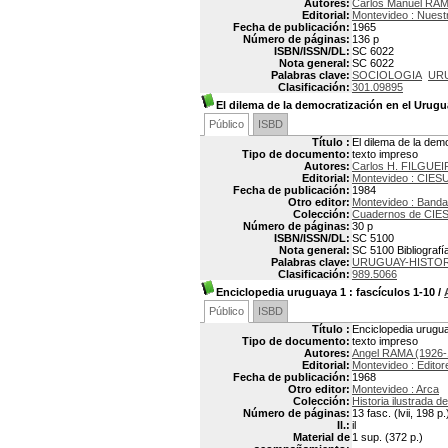
Autores:
Carlos Manuel RAM
Editorial:
Montevideo : Nuest
Fecha de publicación:
1965
Número de páginas:
136 p
ISBN/ISSN/DL:
SC 6022
Nota general:
SC 6022
Palabras clave:
SOCIOLOGIA
UR
Clasificación:
301.09895
El dilema de la democratización en el Urug
Público
ISBD
Título :
El dilema de la dem
Tipo de documento:
texto impreso
Autores:
Carlos H. FILGUEI
Editorial:
Montevideo : CIES
Fecha de publicación:
1984
Otro editor:
Montevideo : Banda
Colección:
Cuadernos de CIE
Número de páginas:
30 p
ISBN/ISSN/DL:
SC 5100
Nota general:
SC 5100 Bibliografía
Palabras clave:
URUGUAY-HISTORI
Clasificación:
989.5066
Enciclopedia uruguaya 1
: fascículos 1-10
/
Público
ISBD
Título :
Enciclopedia urugua
Tipo de documento:
texto impreso
Autores:
Angel RAMA (1926-
Editorial:
Montevideo : Edito
Fecha de publicación:
1968
Otro editor:
Montevideo : Arca
Colección:
Historia ilustrada d
Número de páginas:
13 fasc. (lvii, 198 p.
Il.:
il
Material de
1 sup. (372 p.)