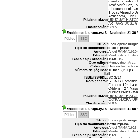
mundo romántico / An
José María Paz, Tom
¿Independencia, ane
Troya / Alejandro D
Arrascaeta, Juan Ca
Palabras clave:
URUGUAY-HISTOR
ARTIGAS, JOSE 
Clasificación:
989.5
Enciclopedia uruguaya 3
: fascículos 21-30
Público
ISBD
Título :
Enciclopedia urugua
Tipo de documento:
texto impreso
Autores:
Angel RAMA (1926-
Editorial:
Montevideo : Edito
Fecha de publicación:
1968-1969
Otro editor:
Montevideo : Arca
Colección:
Historia ilustrada d
Número de páginas:
10 fasc. (197 p.)
Il.:
il
ISBN/ISSN/DL:
SC 3714
Nota general:
SC 3714 Contenido: f
Faraone. f.24. La e
Oddone. f.27. Masone
guerras civiles / W
Palabras clave:
URUGUAY-HISTOR
EXTRANJERA
UR
Clasificación:
989.5
Enciclopedia uruguaya 5
: fascículos 41-50
Público
ISBD
Título :
Enciclopedia urugua
Tipo de documento:
texto impreso
Autores:
Angel RAMA (1926-
Editorial:
Montevideo : Edito
Fecha de publicación:
1969