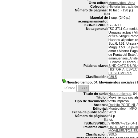
Otro editor:
Montevideo : Arca
Colección:
Historia ilustrada d
Número de páginas:
10 fasc. (198 p.)
Il.:
il
Material de
1 sup. (240 p.)
acompañamiento:
ISBN/ISSN/DL:
SC 3711
Nota general:
"SC 3711 Contenido: 
Uruguay actual / Al
crítica / Angel Rama
blancos al poder: c
Sup.6. f.51. Ursula
Maggi. f.53. La jov
amor / Alberto Paga
de Punta del Este /
amanuenses, Analepsi
: Paloma, El careo, 
Palabras clave:
SINDICATOS-UR
HISTORIA
ESPEC
COSTUMBRES
Clasificación:
989.5
Nuestro tiempo, 04. Movimientos sociales
/
Público
ISBD
Título de serie:
Nuestro tiempo
, 04
Título :
Movimientos social
Tipo de documento:
texto impreso
Autores:
Rodolfo PORRINI
, 
Editorial:
Montevideo : IMPO
Fecha de publicación:
2013
Número de páginas:
64 p.
Il.:
fot.
ISBN/ISSN/DL:
978-9974-712-04-1
Palabras clave:
URUGUAY-CONDIC
MOVIMIENTOS ES
Clasificación:
989.5