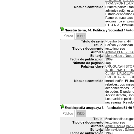
TRANSPORTE-U
Nota de contenido:
Primera parte: Trans
administración estat
Estado económico de 
Factores naturales 
aviones, La empresa
P.L.U.N.A., Evaluac
Nuestra tierra, 44. Política y Sociedad
/
Anto
Público
ISBD
Título de serie:
Nuestra tierra
, 44
Título :
Política y Sociedad
Tipo de documento:
texto impreso
Autores:
Antonio PEREZ GA
Editorial:
Montevideo : Nuestr
Fecha de publicación:
1969
Número de páginas:
40p
Palabras clave:
URUGUAY-HISTOR
INDÍGENAS DE U
CLIMA
URUGUAY-
URUGUAY
RELIG
Nota de contenido:
Introducción. El Ur
rebeldes, Los mesóc
desconcertados. Los
de poder, El poder 
Acción directa, Sob
Los partidos polític
necesarias, Revoluci
Enciclopedia uruguaya 6
: fascículos 51-60
Público
ISBD
Título :
Enciclopedia urugua
Tipo de documento:
texto impreso
Autores:
Angel RAMA (1926-
Editorial:
Montevideo : Edito
Fecha de publicación:
1969