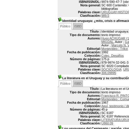
ISBN/ISSN/DL:
9974-590-47-7 (obr
Nota general:
SC 600 Contenido: v.
bibliografías
Palabras clave:
URUGUAY-HISTOR
Clasificación:
989.5
Identidad uruguaya: ¿mito, crisis o afirmac
Público
ISBD
Título :
Identidad uruguaya:
Tipo de documento:
texto impreso
Autores:
Hugo ACHUGAR (1
MIGDAL
, Autor ;
Ga
Autor ;
Marcelo N.
Editorial:
Montevideo : Trilce
Fecha de publicación:
1992
Colección:
Colec. Desafíos
Número de páginas:
175 p
ISBN/ISSN/DL:
978-9974-32-041-3
Nota general:
SC 6020 Compilador
Palabras clave:
SOCIOLOGIA
UR
Clasificación:
306.09895
La literatura en el Uruguay y su contribución
Público
ISBD
Título :
La literatura en el 
Tipo de documento:
texto impreso
Autores:
Francisco R. PINT
Editorial:
Montevideo : Comun
Fecha de publicación:
1967
Colección:
Aquí, testimonio / 
Número de páginas:
45 p
ISBN/ISSN/DL:
SC 6187
Nota general:
SC 6187 Referencias
Palabras clave:
LITERATURA URUG
Clasificación:
U860.09
Los uruguayos del Centenario
: nación, ciu