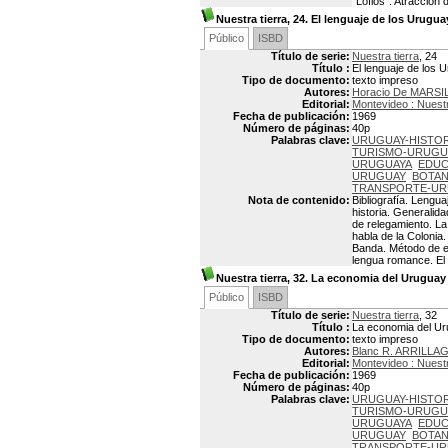
“Lofios”. Atracción
Nuestra tierra, 24. El lenguaje de los Urugu
Público
ISBD
Título de serie:
Nuestra tierra
, 24
Título :
El lenguaje de los 
Tipo de documento:
texto impreso
Autores:
Horacio De MARSI
Editorial:
Montevideo : Nuestr
Fecha de publicación:
1969
Número de páginas:
40p
Palabras clave:
URUGUAY-HISTOR
TURISMO-URUGU
URUGUAYA
EDUC
URUGUAY
BOTAN
TRANSPORTE-U
Nota de contenido:
Bibliografía. Lengu
historia. Generalid
de relegamiento. La 
habla de la Colonia.
Banda. Método de ex
lengua romance. El
Nuestra tierra, 32. La economia del Uruguay 
Público
ISBD
Título de serie:
Nuestra tierra
, 32
Título :
La economia del Uru
Tipo de documento:
texto impreso
Autores:
Blanc R. ARRILLA
Editorial:
Montevideo : Nuestr
Fecha de publicación:
1969
Número de páginas:
40p
Palabras clave:
URUGUAY-HISTOR
TURISMO-URUGU
URUGUAYA
EDUC
URUGUAY
BOTAN
TRANSPORTE-U