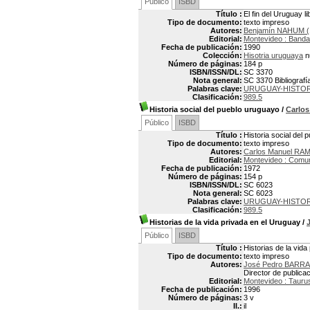
Público
ISBD
Título :
El fin del Uruguay l
Tipo de documento:
texto impreso
Autores:
Benjamín NAHUM (
Editorial:
Montevideo : Banda
Fecha de publicación:
1990
Colección:
Hisotria uruguaya
n
Número de páginas:
184 p
ISBN/ISSN/DL:
SC 3370
Nota general:
SC 3370 Bibliografía
Palabras clave:
URUGUAY-HISTORI
Clasificación:
989.5
Historia social del pueblo uruguayo
/
Carlo
Público
ISBD
Título :
Historia social del
Tipo de documento:
texto impreso
Autores:
Carlos Manuel RAM
Editorial:
Montevideo : Comun
Fecha de publicación:
1972
Número de páginas:
154 p
ISBN/ISSN/DL:
SC 6023
Nota general:
SC 6023
Palabras clave:
URUGUAY-HISTOR
Clasificación:
989.5
Historias de la vida privada en el Uruguay
/
Público
ISBD
Título :
Historias de la vid
Tipo de documento:
texto impreso
Autores:
José Pedro BARRA
Director de publica
Editorial:
Montevideo : Tauru
Fecha de publicación:
1996
Número de páginas:
3 v
Il.:
il