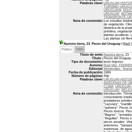
Palabras clave:
URUGUAY-HISTOR
TURISMO-URUGU
URUGUAYA
EDUC
URUGUAY
BOTAN
TRANSPORTE-U
Nota de contenido:
Los estudios botáni
de vegetación. Cli
dinámica de la prad
primitiva, vegetaci
plantas acuáticas. 
Las plantas sin flor
Nuestra tierra, 23. Peces del Uruguay
/
Raúl
Público
ISBD
Título de serie:
Nuestra tierra
, 23
Título :
Peces del Uruguay
Tipo de documento:
texto impreso
Autores:
Raúl VAZ- FERREI
Editorial:
Montevideo : Nuestr
Fecha de publicación:
1969
Número de páginas:
40p
Palabras clave:
URUGUAY-HISTOR
INDIGENAS DE U
CLIMA
URUGUAY-
URUGUAY
RELIG
Nota de contenido:
Introducción. Térmi
conocimiento ictiol
predadores primitivo
“cazones”, “martillo
“quimera”. Peces óse
Peces tóxicos. Pece
“Bagres”, “armados”
“Anguilas”. Peces s
peces anuales. Vivi
anteriores. “Samped
espinosas, de agua 