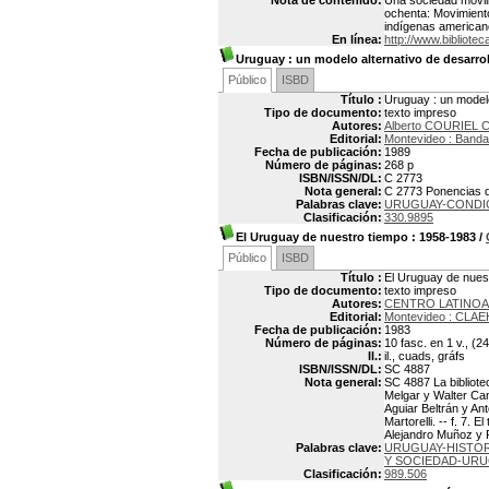
Nota de contenido:
Una sociedad movili
ochenta: Movimient
indígenas americano
En línea:
http://www.bibliotec
Uruguay
: un modelo alternativo de desarro
Público
ISBD
Título :
Uruguay : un modelo
Tipo de documento:
texto impreso
Autores:
Alberto COURIEL C
Editorial:
Montevideo : Banda
Fecha de publicación:
1989
Número de páginas:
268 p
ISBN/ISSN/DL:
C 2773
Nota general:
C 2773 Ponencias de
Palabras clave:
URUGUAY-CONDI
Clasificación:
330.9895
El Uruguay de nuestro tiempo
: 1958-1983
/
Público
ISBD
Título :
El Uruguay de nues
Tipo de documento:
texto impreso
Autores:
CENTRO LATINO
Editorial:
Montevideo : CLAE
Fecha de publicación:
1983
Número de páginas:
10 fasc. en 1 v., (2
Il.:
il., cuads, gráfs
ISBN/ISSN/DL:
SC 4887
Nota general:
SC 4887 La bibliotec
Melgar y Walter Canc
Aguiar Beltrán y Ant
Martorelli. -- f. 7. 
Alejandro Muñoz y R
Palabras clave:
URUGUAY-HISTORI
Y SOCIEDAD-UR
Clasificación:
989.506