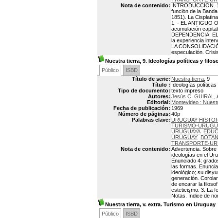
Nota de contenido:
INTRODUCCION. 1.-
función de la Band
1851). La Cisplatin
1. - EL ANTIGUO OR
acumulación capita
DEPENDENCIA: EL ES
la experiencia inter
LA CONSOLIDACIÓN 
especulación. Crisi
Nuestra tierra, 9. Ideologías políticas y filo
Público
ISBD
Título de serie:
Nuestra tierra
, 9
Título :
Ideologías políticas
Tipo de documento:
texto impreso
Autores:
Jesús C. GUIRAL
,
Editorial:
Montevideo : Nuestr
Fecha de publicación:
1969
Número de páginas:
40p
Palabras clave:
URUGUAY-HISTOR
TURISMO-URUGU
URUGUAYA
EDUC
URUGUAY
BOTAN
TRANSPORTE-U
Nota de contenido:
Advertencia. Sobre 
ideologías en el Ur
Enunciado 4: grados
las formas. Enuncia
ideológico; su disyu
generación. Corolar
de encarar la filosof
esteticismo. 3. La f
Notas. Índice de no
Nuestra tierra, v. extra. Turismo en Uruguay
Público
ISBD