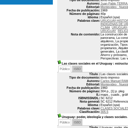
Tipo de documento:
texto impreso
Autores:
Juan Pablo TERRA 
Editorial:
Montevideo : Nuestr
Fecha de publicación:
1969
Número de páginas:
40p
Idioma :
Español (
spa
)
Palabras clave:
URUGUAY-HISTOR
INDIGENAS DE U
CLIMA
URUGUAY-
URUGUAY
RELIG
Nota de contenido:
La construcción de 
panorama, La constr
alquileres, La propi
organización, Tipos
propietarios, Alquil
generales, La clasif
Ahorro y préstamo, 
Perspectivas: Las v
Las clases sociales en el Uruguay
: estructu
Público
ISBD
Título :
Las clases sociales
Tipo de documento:
texto impreso
Autores:
Carlos Manuel RAM
Editorial:
Montevideo : Nuest
Fecha de publicación:
1960
Número de páginas:
304 p., [1] p. pleg
Il.:
maps., cuads., gráf
ISBN/ISSN/DL:
SC 6212
Nota general:
SC 6212 Referencias
Idioma :
Español (
spa
)
Palabras clave:
CLASES SOCIALE
Clasificación:
305.5
Uruguay: poder, ideología y clases sociales
Público
ISBD
Título :
Uruguay: poder, ide