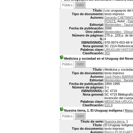
Público
ISBD
Título :
Los uruguayos del C
Tipo de documento:
texto impreso
Autores:
Gerardo CAETANO
PONTE
, Autor ;
Pat
Editorial:
Montevideo : Tauru
Fecha de publicación:
2000
Otro editor:
Montevideo : Obsur
Número de páginas:
275 p., [20] p. de l
Il.:
il
ISBN/ISSN/DL:
978-9974-653-68-9
Nota general:
SC 2114 Referencias
Palabras clave:
URUGUAY-HISTOR
Clasificación:
302
Medicina y sociedad en el Uruguay del Nov
Público
ISBD
Título :
Medicina y socieda
Tipo de documento:
texto impreso
Autores:
José Pedro BARRA
Editorial:
Montevideo : Banda
Fecha de publicación:
1994-1995
Número de páginas:
3 v
ISBN/ISSN/DL:
SC 4719
Nota general:
SC 4719 Bibliografía:
invención del cuerp
Palabras clave:
MEDICINA-URUGU
Clasificación:
610.9
Nuestra tierra, 1. El Uruguay indígena
/
Renz
Público
ISBD
Título de serie:
Nuestra tierra
, 1
Título :
El Uruguay indígen
Tipo de documento:
texto impreso
Autores:
Renzo PI HUGARTE