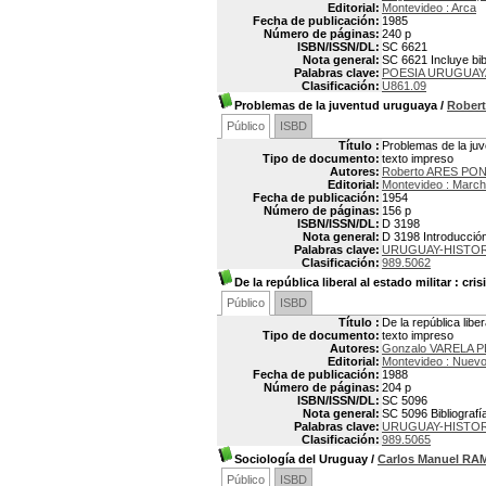
Editorial:
Montevideo : Arca
Fecha de publicación:
1985
Número de páginas:
240 p
ISBN/ISSN/DL:
SC 6621
Nota general:
SC 6621 Incluye bib
Palabras clave:
POESIA URUGUAYA
Clasificación:
U861.09
Problemas de la juventud uruguaya
/
Rober
Público
ISBD
Título :
Problemas de la ju
Tipo de documento:
texto impreso
Autores:
Roberto ARES PON
Editorial:
Montevideo : Marc
Fecha de publicación:
1954
Número de páginas:
156 p
ISBN/ISSN/DL:
D 3198
Nota general:
D 3198 Introducció
Palabras clave:
URUGUAY-HISTOR
Clasificación:
989.5062
De la república liberal al estado militar
: cris
Público
ISBD
Título :
De la república libe
Tipo de documento:
texto impreso
Autores:
Gonzalo VARELA 
Editorial:
Montevideo : Nuev
Fecha de publicación:
1988
Número de páginas:
204 p
ISBN/ISSN/DL:
SC 5096
Nota general:
SC 5096 Bibliografí
Palabras clave:
URUGUAY-HISTORI
Clasificación:
989.5065
Sociología del Uruguay
/
Carlos Manuel RA
Público
ISBD