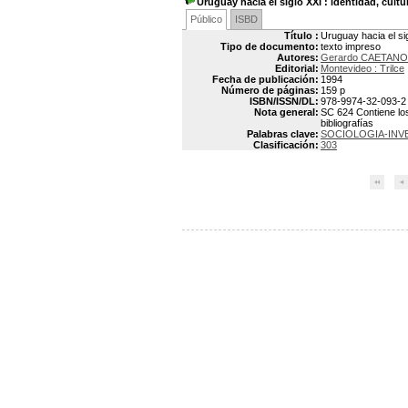
Uruguay hacia el siglo XXI
: identidad, cultu
Público
ISBD
Título :
Uruguay hacia el sig
Tipo de documento:
texto impreso
Autores:
Gerardo CAETANO
Editorial:
Montevideo : Trilce
Fecha de publicación:
1994
Número de páginas:
159 p
ISBN/ISSN/DL:
978-9974-32-093-2
Nota general:
SC 624 Contiene lo
bibliografías
Palabras clave:
SOCIOLOGIA-INV
Clasificación:
303