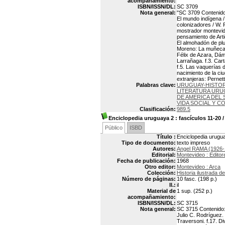
acompañamiento:
ISBN/ISSN/DL:
SC 3709
Nota general:
"SC 3709 Contenido: 
El mundo indígena / 
colonizadores / W. R
mostrador montevidea
pensamiento de Arti
El almohadón de plu
Moreno: La muñeca, 
Félix de Azara, Dám
Larrañaga. f.3. Car
f.5. Las vaquerías d
nacimiento de la ciu
extranjeras: Pernett
Palabras clave:
URUGUAY-HISTOR
LITERATURA URUG
DE AMERICA DEL 
VIDA SOCIAL Y 
Clasificación:
989.5
Enciclopedia uruguaya 2
: fascículos 11-20
Público
ISBD
Título :
Enciclopedia urugua
Tipo de documento:
texto impreso
Autores:
Angel RAMA (1926-
Editorial:
Montevideo : Edito
Fecha de publicación:
1968
Otro editor:
Montevideo : Arca
Colección:
Historia ilustrada d
Número de páginas:
10 fasc. (198 p.)
Il.:
il
Material de
1 sup. (252 p.)
acompañamiento:
ISBN/ISSN/DL:
SC 3715
Nota general:
SC 3715 Contenido: f
Julio C. Rodríguez. 
Traversoni. f.17. Di