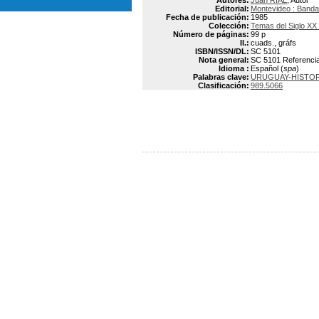
Autores:
Juan RIAL
, Autor
Editorial:
Montevideo : Banda
Fecha de publicación:
1985
Colección:
Temas del Siglo XX 
Número de páginas:
99 p
Il.:
cuads., gráfs
ISBN/ISSN/DL:
SC 5101
Nota general:
SC 5101 Referencias
Idioma :
Español (
spa
)
Palabras clave:
URUGUAY-HISTOR
Clasificación:
989.5066