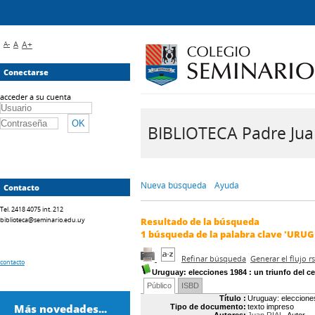
A-
A
A+
Conectarse
acceder a su cuenta
BIBLIOTECA Padre Juan 
Nueva búsqueda
Ayuda
Contacto
Tel. 2418 4075 int. 212
biblioteca@seminario.edu.uy
Resultado de la búsqueda
1
búsqueda de la palabra clave
'URUG
Refinar búsqueda
Generar el flujo 
contacto
Uruguay: elecciones 1984
: un triunfo del c
Público
ISBD
Título :
Uruguay: elecciones
Más novedades...
Tipo de documento:
texto impreso