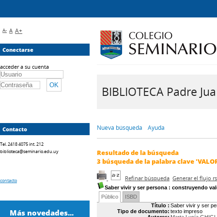
A-
A
A+
Conectarse
acceder a su cuenta
BIBLIOTECA Padre Juan 
Nueva búsqueda
Ayuda
Contacto
Tel. 2418 4075 int. 212
biblioteca@seminario.edu.uy
Resultado de la búsqueda
3
búsqueda de la palabra clave
'VALOR
Refinar búsqueda
Generar el flujo 
contacto
Saber vivir y ser persona
: construyendo val
Público
ISBD
Título :
Saber vivir y ser p
Más novedades...
Tipo de documento:
texto impreso