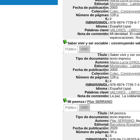
Autores:
Marta Lucía GHIG
Editorial:
Montevideo : Latin
Fecha de publicación:
2003
Colección:
Colec. Construyend
Número de páginas:
128 p.
Il.:
il
ISBN/ISSN/DL:
978-9974-7739-6-7
Idioma :
Español (
spa
)
Palabras clave:
VALORES - LIBRO
Nota de contenido:
Mi identidad. El cui
equivocaciones. Nor
Saber vivir y ser sociable
: construyendo val
Público
ISBD
Título :
Saber vivir y ser s
Tipo de documento:
texto impreso
Autores:
Marta Lucía GHIG
Editorial:
Montevideo : Latin
Fecha de publicación:
2003
Colección:
Colec. Construyend
Número de páginas:
128 p.
Il.:
il
ISBN/ISSN/DL:
978-9974-7739-7-4
Idioma :
Español (
spa
)
Palabras clave:
VALORES - LIBRO
Nota de contenido:
La paz. La solidarid
Mi peonza
/
Pilar SERRANO
Público
ISBD
Título :
Mi peonza
Tipo de documento:
texto impreso
Autores:
Pilar SERRANO
, Au
Editorial:
Barcelona [España]
Fecha de publicación:
2020
Número de páginas:
38 p.
Il.:
il.
ISBN/ISSN/DL:
978-84-12-05203-9