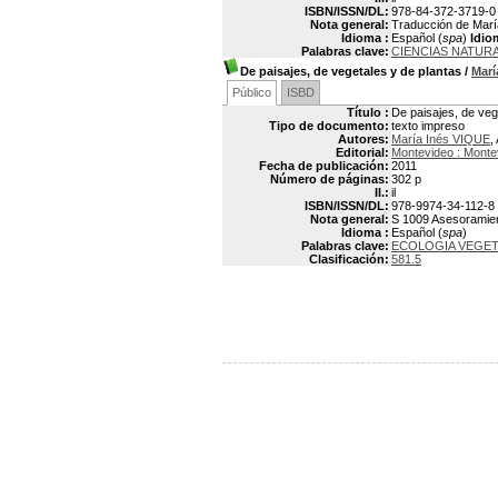
ISBN/ISSN/DL:
978-84-372-3719-0
Nota general:
Traducción de María
Idioma :
Español (
spa
)
Idio
Palabras clave:
CIENCIAS NATUR
De paisajes, de vegetales y de plantas
/
Marí
Público
ISBD
Título :
De paisajes, de veg
Tipo de documento:
texto impreso
Autores:
María Inés VIQUE
,
Editorial:
Montevideo : Mont
Fecha de publicación:
2011
Número de páginas:
302 p
Il.:
il
ISBN/ISSN/DL:
978-9974-34-112-8
Nota general:
S 1009 Asesoramient
Idioma :
Español (
spa
)
Palabras clave:
ECOLOGIA VEGET
Clasificación:
581.5