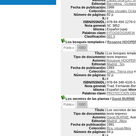
Autores:
Carles GISPERT 
Editorial:
Barcelona : Océan
Fecha de publicación:
1999
Colección:
Atlas visuales Océ
Número de páginas:
82 p
Il.:
il
ISBN/ISSN/DL:
978-84-494-1279-0
Nota general:
SC 3852
Idioma :
Español (
spa
)
Palabras clave:
FITOGEOGRAFIA
Clasificación:
581.9
Los bosques templados
/
Rosanne HOOPE
Público
ISBD
Título :
Los bosques templ
Tipo de documento:
texto impreso
Autores:
Rosanne HOOPER
Editorial:
Madrid : Sm
Fecha de publicación:
1993
Colección:
Colec. Tierra viva
n
Número de páginas:
32 p.
Il.:
il
ISBN/ISSN/DL:
978-84-348-4105-5
Nota general:
Trad. Fernando Bort
Idioma :
Español (
spa
)
Idio
Palabras clave:
PROTECCION DEL
Los secretos de las plantas
/
David BURNIE
Público
ISBD
Título :
Los secretos de las
Tipo de documento:
texto impreso
Autores:
David BURNIE
, Aut
Editorial:
Madrid : Altea
Fecha de publicación:
1991
Colección:
Bca. visual Altea
Número de páginas:
64 p.
Il.:
il