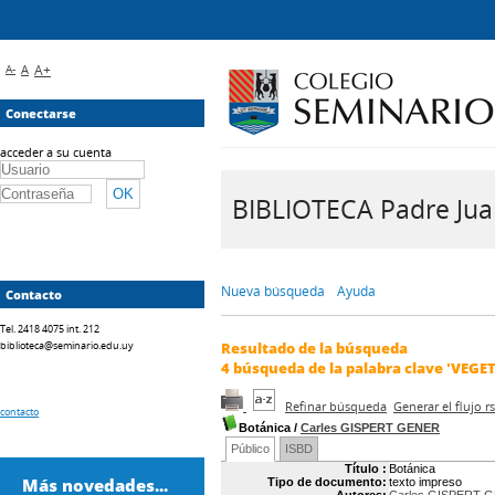
A-
A
A+
Conectarse
acceder a su cuenta
BIBLIOTECA Padre Juan 
Nueva búsqueda
Ayuda
Contacto
Tel. 2418 4075 int. 212
biblioteca@seminario.edu.uy
Resultado de la búsqueda
4
búsqueda de la palabra clave
'VEGE
Refinar búsqueda
Generar el flujo 
contacto
Botánica
/
Carles GISPERT GENER
Público
ISBD
Título :
Botánica
Más novedades...
Tipo de documento:
texto impreso