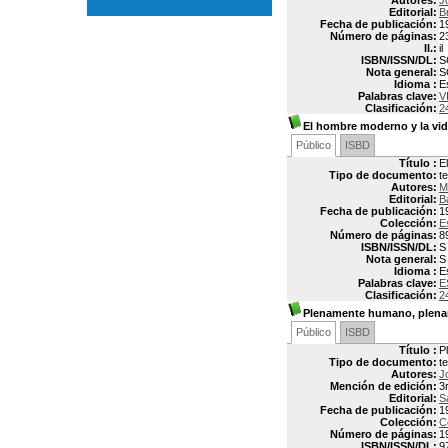
Autores:
J
Editorial:
B
Fecha de publicación:
1
Número de páginas:
2
Il.:
il
ISBN/ISSN/DL:
S
Nota general:
S
Idioma :
E
Palabras clave:
V
Clasificación:
2
El hombre moderno y la vida
Público
ISBD
Título :
E
Tipo de documento:
t
Autores:
M
Editorial:
B
Fecha de publicación:
1
Colección:
E
Número de páginas:
8
ISBN/ISSN/DL:
S
Nota general:
S
Idioma :
E
Palabras clave:
E
Clasificación:
2
Plenamente humano, plena
Público
ISBD
Título :
P
Tipo de documento:
t
Autores:
J
Mención de edición:
3
Editorial:
S
Fecha de publicación:
1
Colección:
C
Número de páginas:
1
ISBN/ISSN/DL:
9