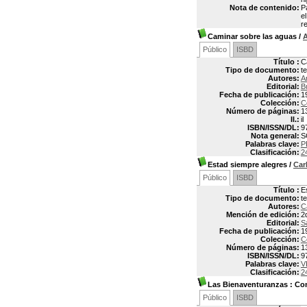
Nota de contenido:
P
e
r
Caminar sobre las aguas
/
Público
ISBD
Título :
C
Tipo de documento:
t
Autores:
A
Editorial:
B
Fecha de publicación:
1
Colección:
C
Número de páginas:
1
Il.:
il
ISBN/ISSN/DL:
9
Nota general:
S
Palabras clave:
P
Clasificación:
2
Estad siempre alegres
/
Car
Público
ISBD
Título :
E
Tipo de documento:
t
Autores:
C
Mención de edición:
2
Editorial:
S
Fecha de publicación:
1
Colección:
C
Número de páginas:
1
ISBN/ISSN/DL:
9
Palabras clave:
V
Clasificación:
2
Las Bienaventuranzas : Com
Público
ISBD