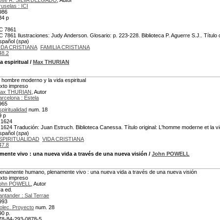
osé R. SILVA DELGADO
, Autor
ruselas : ICI
986
34 p
C 7861
C 7861 Ilustraciones: Judy Anderson. Glosario: p. 223-228. Biblioteca P. Aguerre S.J.. Título o
spañol (
spa
)
IDA CRISTIANA
FAMILIA CRISTIANA
48.2
 espiritual
/
Max THURIAN
l hombre moderno y la vida espiritual
exto impreso
ax THURIAN
, Autor
arcelona : Estela
965
spiritualidad
num. 18
9 p
 1624
 1624 Tradución: Juan Estruch. Biblioteca Canessa. Título original: L'homme moderne et la vie
spañol (
spa
)
SPIRITUALIDAD
VIDA CRISTIANA
47.8
mente vivo
: una nueva vida a través de una nueva visión
/
John POWELL
lenamente humano, plenamente vivo : una nueva vida a través de una nueva visión
exto impreso
ohn POWELL
, Autor
ra ed.
antander : Sal Terrae
993
olec. Proyecto
num. 28
90 p.
78-84-293-0878-5