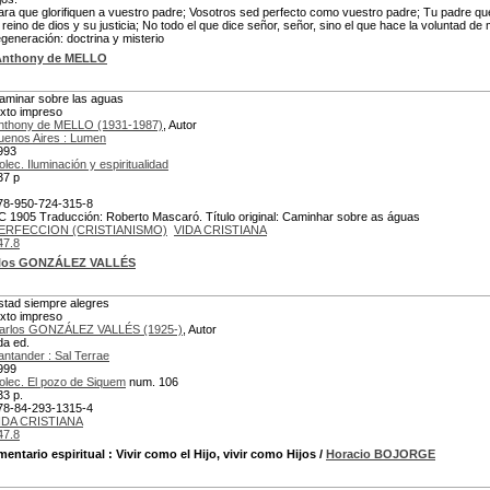
ara que glorifiquen a vuestro padre; Vosotros sed perfecto como vuestro padre; Tu padre que
l reino de dios y su justicia; No todo el que dice señor, señor, sino el que hace la voluntad 
egeneración: doctrina y misterio
Anthony de MELLO
aminar sobre las aguas
exto impreso
nthony de MELLO (1931-1987)
, Autor
uenos Aires : Lumen
993
olec. Iluminación y espiritualidad
37 p
78-950-724-315-8
C 1905 Traducción: Roberto Mascaró. Título original: Caminhar sobre as águas
ERFECCION (CRISTIANISMO)
VIDA CRISTIANA
47.8
los GONZÁLEZ VALLÉS
stad siempre alegres
exto impreso
arlos GONZÁLEZ VALLÉS (1925-)
, Autor
da ed.
antander : Sal Terrae
999
olec. El pozo de Siquem
num. 106
33 p.
78-84-293-1315-4
IDA CRISTIANA
47.8
entario espiritual
: Vivir como el Hijo, vivir como Hijos
/
Horacio BOJORGE