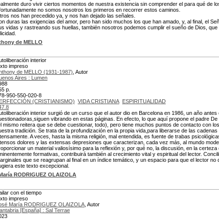
ealmente duro vivir ciertos momentos de nuestra existencia sin comprender el para qué de lo
fortunadamente no somos nosotros los primeros en recorrer estos caminos.
tros nos han precedido ya, y nos han dejado las señales.
on duras las exigencias del amor, pero han sido muchos los que han amado, y, al final, el S
us vidas y rastreando sus huellas, también nosotros podemos cumplir el sueño de Dios, que en
licidad.
thony de MELLO
utoliberación interior
exto impreso
nthony de MELLO (1931-1987)
, Autor
uenos Aires : Lumen
988
55 p.
78-950-550-020-8
ERFECCIÓN (CRISTIANISMO)
VIDA CRISTIANA
ESPIRITUALIDAD
47.8
utoliberación interior surgió de un curso que el autor dio en Barcelona en 1986, un año ante
uestionadoras,siguen vibrando en estas páginas. En efecto, lo que aquí propone el padre De
él mismo reitera que se debe cuestionar, todo), pero tiene muchos puntos de contacto con l
uestra tradición. Se trata de la profundización en la propia vida,para liberarse de las cadenas
ntensamente. A veces, hasta la misma religión, mal entendida, es fuente de trabas psicológicas p
ntensos dolores y las extensas depresiones que caracterizan, cada vez más, al mundo moder
roporcionar un material valiosísimo para la reflexión y, por qué no, la discusión, en la certeza
minentemente formativas, contribuirá también al crecimiento vital y espiritual del lector. Concil
arginales que se reagrupan al final en un índice temático, y un espacio para que el lector no 
ugiera este texto excepcional.
 María RODRIGUEZ OLAIZOLA
ailar con el tiempo
exto impreso
osé María RODRIGUEZ OLAIZOLA
, Autor
antabria [España] : Sal Terrae
023