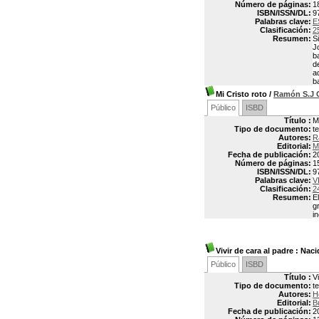
Número de páginas:
1
ISBN/ISSN/DL:
9
Palabras clave:
E
Clasificación:
2
Resumen:
S
J
b
d
a
b
Mi Cristo roto
/
Ramón S.J 
Público
ISBD
Título :
M
Tipo de documento:
t
Autores:
R
Editorial:
M
Fecha de publicación:
2
Número de páginas:
1
ISBN/ISSN/DL:
9
Palabras clave:
V
Clasificación:
2
Resumen:
E
g
i
Vivir de cara al padre
: Naci
Público
ISBD
Título :
V
Tipo de documento:
t
Autores:
H
Editorial:
B
Fecha de publicación:
2