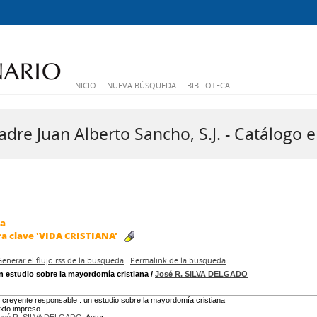
INICIO
NUEVA BÚSQUEDA
BIBLIOTECA
dre Juan Alberto Sancho, S.J. - Catálogo e
da
ra clave
'VIDA CRISTIANA'
Generar el flujo rss de la búsqueda
Permalink de la búsqueda
n estudio sobre la mayordomía cristiana
/
José R. SILVA DELGADO
l creyente responsable : un estudio sobre la mayordomía cristiana
exto impreso