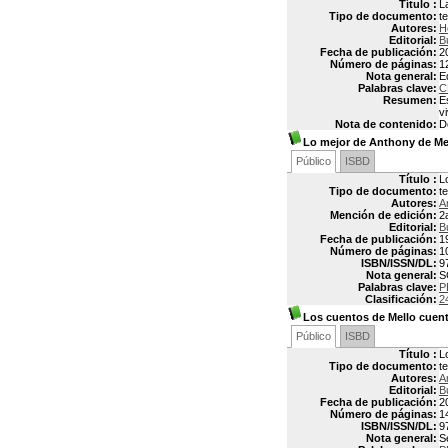
Título :
L
Tipo de documento:
t
Autores:
H
Editorial:
B
Fecha de publicación:
2
Número de páginas:
1
Nota general:
E
Palabras clave:
C
Resumen:
E
v
Nota de contenido:
D
Lo mejor de Anthony de Me
Público
ISBD
Título :
L
Tipo de documento:
t
Autores:
A
Mención de edición:
2
Editorial:
B
Fecha de publicación:
1
Número de páginas:
1
ISBN/ISSN/DL:
9
Nota general:
S
Palabras clave:
P
Clasificación:
2
Los cuentos de Mello cuen
Público
ISBD
Título :
L
Tipo de documento:
t
Autores:
A
Editorial:
B
Fecha de publicación:
2
Número de páginas:
1
ISBN/ISSN/DL:
9
Nota general:
S