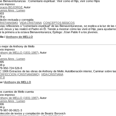
as Bienaventuranzas : Comentario espiritual : Vivir como el Hijo, vivir como Hijos
exto impreso
oracio BOJORGE
, Autor
uenos Aires : Lumen
003
28 p.
dición revisada y corregida
RISTIANISMO
VIDA CRISTIANA
CONCEPTOS BÁSICOS
stas reflexiones o "comentario espiritual" de las Bienaventuranzas, se explica a la luz de l
ivió Jesus y las realizó el Padre en Él. Tiende a mostrar cómo las vivió el Hijo, para ayudarno
e la primera a la octava Bienaventuranza; Epílogo: JUan Pablo II a los jóvenes.
llo
/
Anthony de MELLO
o mejor de Anthony de Mello
exto impreso
nthony de MELLO (1931-1987)
, Autor
a
uenos Aires : Lumen
995
08 p
78-950-724-526-8
C 1906 Extractos de las obras de Anthony de Mello: Autoliberación interior, Caminar sobre la
ERFECCION (CRISTIANISMO)
VIDA CRISTIANA
47.8
ta
/
Anthony de MELLO
os cuentos de Mello cuenta
exto impreso
nthony de MELLO (1931-1987)
, Autor
uenos Aires : Lumen
006
44 p.
78-987-00-0621-3
elección de textos y compilación de Beatriz Borovich