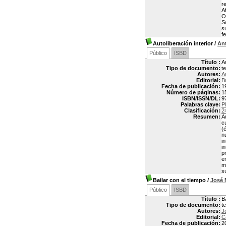
r
A
O
S
s
fe
Autoliberación interior
/
An
Público
ISBD
Título :
A
Tipo de documento:
t
Autores:
A
Editorial:
B
Fecha de publicación:
1
Número de páginas:
1
ISBN/ISSN/DL:
9
Palabras clave:
P
Clasificación:
2
Resumen:
A
c
(
n
i
i
p
e
m
s
Bailar con el tiempo
/
José
Público
ISBD
Título :
B
Tipo de documento:
t
Autores:
J
Editorial:
C
Fecha de publicación:
2