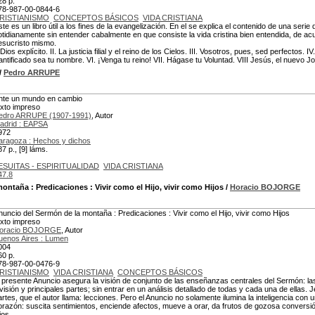
28 p.
78-987-00-0844-6
RISTIANISMO
CONCEPTOS BÁSICOS
VIDA CRISTIANA
ste es un libro útil a los fines de la evangelización. En el se explica el contenido de una se
otidianamente sin entender cabalmente en que consiste la vida cristina bien entendida, de 
esucristo mismo.
 Dios explícito. II. La justicia filial y el reino de los Cielos. III. Vosotros, pues, sed perfectos.
antificado sea tu nombre. VI. ¡Venga tu reino! VII. Hágase tu Voluntad. VIII Jesús, el nuevo
/
Pedro ARRUPE
nte un mundo en cambio
exto impreso
edro ARRUPE (1907-1991)
, Autor
adrid : EAPSA
972
aragoza : Hechos y dichos
87 p., [9] láms.
ESUITAS - ESPIRITUALIDAD
VIDA CRISTIANA
47.8
montaña : Predicaciones
: Vivir como el Hijo, vivir como Hijos
/
Horacio BOJORGE
nuncio del Sermón de la montaña : Predicaciones : Vivir como el Hijo, vivir como Hijos
exto impreso
oracio BOJORGE
, Autor
uenos Aires : Lumen
004
60 p.
78-987-00-0476-9
RISTIANISMO
VIDA CRISTIANA
CONCEPTOS BÁSICOS
l presente Anuncio asegura la visión de conjunto de las enseñanzas centrales del Sermón: las
ivisión y principales partes; sin entrar en un análisis detallado de todas y cada una de ellas
artes, que el autor llama: lecciones. Pero el Anuncio no solamente ilumina la inteligencia c
orazón: suscita sentimientos, enciende afectos, mueve a orar, da frutos de gozosa conversi
jos.