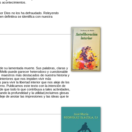
s acontecimientos.
eñor Dios no los ha defraudado. Releyendo
 definitiva se identifica con nuestra
s de su lamentada muerte. Sus palabras, claras y
 Mello puede parecer heterodoxo y cuestionable
os maestros más destacados de nuestra historia y
 interiores que nos impiden vivir más
ara vivir la libertad interior que nos aleje de los
no. Publicamos este texto con la intención de
 de que todo lo que contribuya a tales actividades,
iando la profundidad y la utilidad,incluimos glosas
deje de anotar las impresiones y las ideas que te