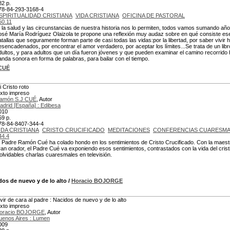
82 p.
78-84-293-3168-4
SPIRITUALIDAD CRISTIANA
VIDA CRISTIANA
OFICINA DE PASTORAL
50.11
i la salud y las circunstancias de nuestra historia nos lo permiten, todos vamos sumando añ
osé María Rodríguez Olaizola te propone una reflexión muy audaz sobre en qué consiste ese p
atallas que seguramente forman parte de casi todas las vidas:por la libertad, por saber vivir 
esencadenados, por encontrar el amor verdadero, por aceptar los límites...Se trata de un lib
dultos, y para adultos que un día fueron jóvenes y que pueden examinar el camino recorrido 
anda sonora en forma de palabras, para bailar con el tiempo.
CUÉ
i Cristo roto
exto impreso
amón S.J CUÉ
, Autor
adrid [España] : Edibesa
010
59 p.
78-84-8407-344-4
IDA CRISTIANA
CRISTO CRUCIFICADO
MEDITACIONES
CONFERENCIAS CUARESMA
44.4
l Padre Ramón Cué ha colado hondo en los sentimientos de Cristo Crucificado. Con la maestrí
ran orador, el Padre Cué va exponiendo esos sentimientos, contrastados con la vida del crist
nolvidables charlas cuaresmales en televisión.
dos de nuevo y de lo alto
/
Horacio BOJORGE
ivir de cara al padre : Nacidos de nuevo y de lo alto
exto impreso
oracio BOJORGE
, Autor
uenos Aires : Lumen
009