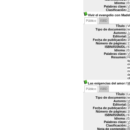
Idioma :
E
Palabras clave:
V
Clasificación:
2
Vivir el evangelio con Made
Público
ISBD
Título :
V
Tipo de documento:
t
Autores:
J
Editorial:
S
Fecha de publicación:
1
Número de páginas:
1
ISBN/ISSN/DL:
9
Idioma :
E
Palabras clave:
V
Resumen:
H
t
e
e
m
d
o
Las exigencias del amor
/
M
Público
ISBD
Título :
L
Tipo de documento:
t
Autores:
M
Editorial:
B
Fecha de publicación:
1
Número de páginas:
1
ISBN/ISSN/DL:
9
Idioma :
E
Palabras clave:
V
Clasificación:
2
Nota de contenido:
E