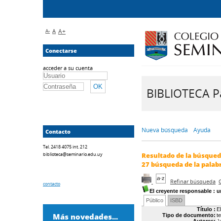
A-
A
A+
Conectarse
acceder a su cuenta
BIBLIOTECA Pa
Nueva búsqueda
Ayuda
Contacto
Tel. 2418 4075 int. 212
biblioteca@seminario.edu.uy
Resultado de la búsque
27
búsqueda de la palab
Refinar búsqueda
contacto
El creyente responsable
: u
Público
ISBD
Título :
E
Más novedades...
Tipo de documento:
t