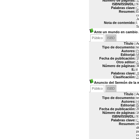
Número de páginas:
1
ISBN/ISSN/DL:
9
Palabras clave:
C
Resumen:
E
c
J
Nota de contenido:
I.
S
Ante un mundo en cambio
Público
ISBD
Título :
A
Tipo de documento:
t
Autores:
P
Editorial:
M
Fecha de publicación:
1
Otro editor:
Z
Número de páginas:
3
Il.:
il
Palabras clave:
J
Clasificación:
2
Anuncio del Sermón de la 
Público
ISBD
Título :
A
Tipo de documento:
t
Autores:
H
Editorial:
B
Fecha de publicación:
2
Número de páginas:
1
ISBN/ISSN/DL:
9
Palabras clave:
C
Resumen:
e
d
p
c
hi