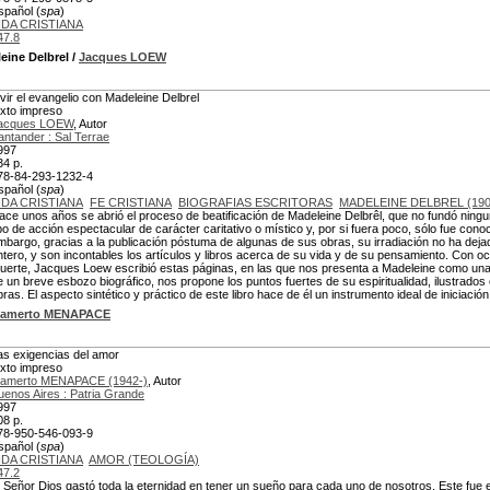
spañol (
spa
)
IDA CRISTIANA
47.8
leine Delbrel
/
Jacques LOEW
ivir el evangelio con Madeleine Delbrel
exto impreso
acques LOEW
, Autor
antander : Sal Terrae
997
34 p.
78-84-293-1232-4
spañol (
spa
)
IDA CRISTIANA
FE CRISTIANA
BIOGRAFIAS ESCRITORAS
MADELEINE DELBREL (190
ace unos años se abrió el proceso de beatificación de Madeleine Delbrêl, que no fundó ningun
ipo de acción espectacular de carácter caritativo o místico y, por si fuera poco, sólo fue co
mbargo, gracias a la publicación póstuma de algunas de sus obras, su irradiación no ha dej
ntero, y son incontables los artículos y libros acerca de su vida y de su pensamiento. Con oc
uerte, Jacques Loew escribió estas páginas, en las que nos presenta a Madeleine como una 
e un breve esbozo biográfico, nos propone los puntos fuertes de su espiritualidad, ilustrados 
bras. El aspecto sintético y práctico de este libro hace de él un instrumento ideal de iniciación
amerto MENAPACE
as exigencias del amor
exto impreso
amerto MENAPACE (1942-)
, Autor
uenos Aires : Patria Grande
997
08 p.
78-950-546-093-9
spañol (
spa
)
IDA CRISTIANA
AMOR (TEOLOGÍA)
47.2
l Señor Dios gastó toda la eternidad en tener un sueño para cada uno de nosotros. Este fue 