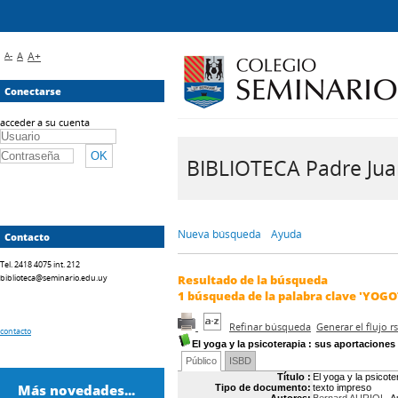
A-
A
A+
Conectarse
acceder a su cuenta
BIBLIOTECA Padre Juan 
Nueva búsqueda
Ayuda
Contacto
Tel. 2418 4075 int. 212
biblioteca@seminario.edu.uy
Resultado de la búsqueda
1
búsqueda de la palabra clave
'YOGO
Refinar búsqueda
Generar el flujo 
contacto
El yoga y la psicoterapia
: sus aportaciones 
Público
ISBD
Título :
El yoga y la psicote
Más novedades...
Tipo de documento:
texto impreso