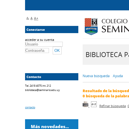
A-
A
A+
Conectarse
acceder a su cuenta
BIBLIOTECA Pa
Nueva búsqueda
Ayuda
Contacto
Tel. 2418 4075 int. 212
biblioteca@seminario.edu.uy
Resultado de la búsque
0
búsqueda de la palabr
Refinar búsqueda
contacto
Más novedades...