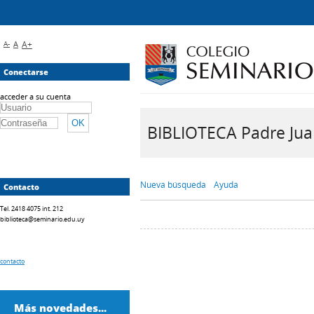
A-
A
A+
Conectarse
acceder a su cuenta
BIBLIOTECA Padre Juan 
Nueva búsqueda
Ayuda
Contacto
Tel. 2418 4075 int. 212
biblioteca@seminario.edu.uy
contacto
Más novedades...