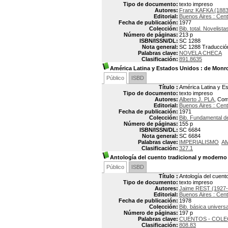
Tipo de documento:
texto impreso
Autores:
Franz KAFKA (1883
Editorial:
Buenos Aires : Cent
Fecha de publicación:
1977
Colección:
Bib. total. Novelist
Número de páginas:
213 p
ISBN/ISSN/DL:
SC 1288
Nota general:
SC 1288 Traducción
Palabras clave:
NOVELA CHECA
Clasificación:
891.8635
América Latina y Estados Unidos
: de Monro
Público
ISBD
Título :
América Latina y E
Tipo de documento:
texto impreso
Autores:
Alberto J. PLA
, Com
Editorial:
Buenos Aires : Cent
Fecha de publicación:
1971
Colección:
Bib. Fundamental 
Número de páginas:
155 p
ISBN/ISSN/DL:
SC 6684
Nota general:
SC 6684
Palabras clave:
IMPERIALISMO
AM
Clasificación:
327.1
Antología del cuento tradicional y moderno
Público
ISBD
Título :
Antología del cuent
Tipo de documento:
texto impreso
Autores:
Jaime REST (1927-
Editorial:
Buenos Aires : Cent
Fecha de publicación:
1978
Colección:
Bib. básica universa
Número de páginas:
197 p
Palabras clave:
CUENTOS - COLE
Clasificación:
808.83