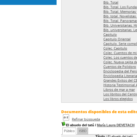
Bib. Total
Bib. Total. Los Fund
Bib. Total. Memorias
Bib. total. Novelistas
Bib. Total. Panoramas
Bib. Universitarias. H
Bib. universitarias. L
Capítulo
Capítulo Oriental
Capítulo. Serie comp
Colec. Capítulo
Colec. Cuentos de mi
Colec. Los cuentos del
Colec. Nueva cajita d
Cuentos de Polidoro
Enciclopedia del Pen
Enciclopedia Literaria
Grandes Exitos del C
Historia Testimonial 
Libros de mar a mar
Los libritos del Centr
Los libros elegidos
Documentos disponibles de esta edito
Refinar búsqueda
El abuelo del tatú
/
María Laura DEVETACH
Público
ISBD
Título :
El abuelo del tatú