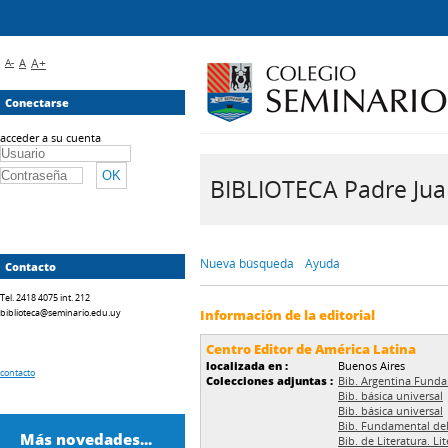
A-
A
A+
Conectarse
acceder a su cuenta
BIBLIOTECA Padre Juan 
Nueva búsqueda
Ayuda
Contacto
Tel. 2418 4075 int. 212
biblioteca@seminario.edu.uy
Información de la editorial
Centro Editor de América Latina
localizada en :
Buenos Aires
contacto
Colecciones adjuntas :
Bib. Argentina Fund
Bib. básica universal
Bib. básica universal
Bib. Fundamental d
Más novedades...
Bib. de Literatura. Li