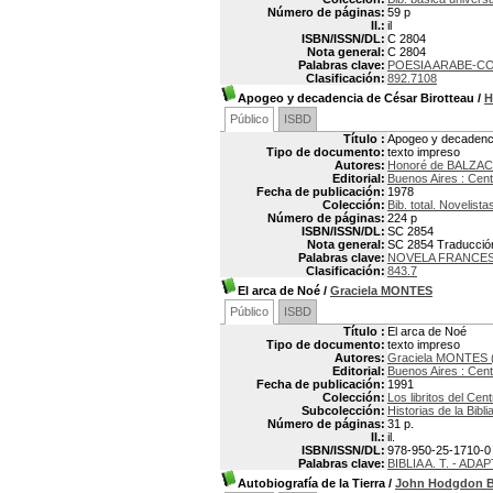
Número de páginas:
59 p
Il.:
il
ISBN/ISSN/DL:
C 2804
Nota general:
C 2804
Palabras clave:
POESIA ARABE-C
Clasificación:
892.7108
Apogeo y decadencia de César Birotteau
/
H
Público
ISBD
Título :
Apogeo y decadenci
Tipo de documento:
texto impreso
Autores:
Honoré de BALZAC
Editorial:
Buenos Aires : Cent
Fecha de publicación:
1978
Colección:
Bib. total. Novelist
Número de páginas:
224 p
ISBN/ISSN/DL:
SC 2854
Nota general:
SC 2854 Traducció
Palabras clave:
NOVELA FRANCE
Clasificación:
843.7
El arca de Noé
/
Graciela MONTES
Público
ISBD
Título :
El arca de Noé
Tipo de documento:
texto impreso
Autores:
Graciela MONTES 
Editorial:
Buenos Aires : Cent
Fecha de publicación:
1991
Colección:
Los libritos del Cent
Subcolección:
Historias de la Bibli
Número de páginas:
31 p.
Il.:
il.
ISBN/ISSN/DL:
978-950-25-1710-0
Palabras clave:
BIBLIA A. T. - A
Autobiografía de la Tierra
/
John Hodgdon 