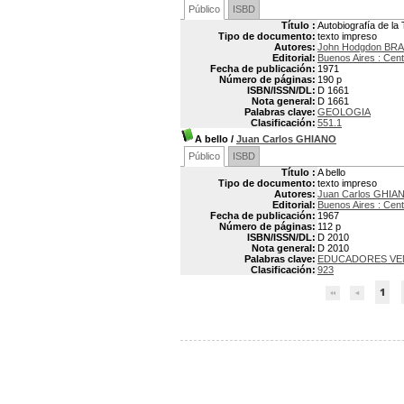
Público
ISBD
Título :
Autobiografía de la 
Tipo de documento:
texto impreso
Autores:
John Hodgdon BR
Editorial:
Buenos Aires : Cent
Fecha de publicación:
1971
Número de páginas:
190 p
ISBN/ISSN/DL:
D 1661
Nota general:
D 1661
Palabras clave:
GEOLOGIA
Clasificación:
551.1
A bello
/
Juan Carlos GHIANO
Público
ISBD
Título :
A bello
Tipo de documento:
texto impreso
Autores:
Juan Carlos GHIA
Editorial:
Buenos Aires : Cent
Fecha de publicación:
1967
Número de páginas:
112 p
ISBN/ISSN/DL:
D 2010
Nota general:
D 2010
Palabras clave:
EDUCADORES VE
Clasificación:
923
1