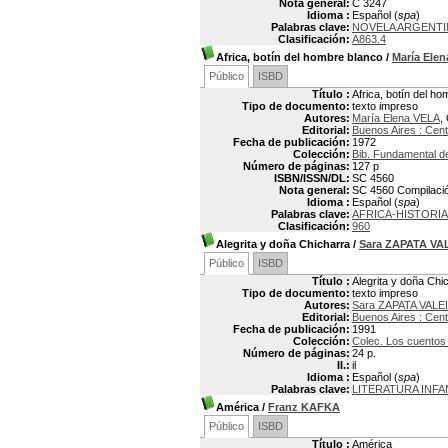
Nota general:
C 3247
Idioma :
Español (
spa
)
Palabras clave:
NOVELA ARGENTI
Clasificación:
A863.4
Africa, botín del hombre blanco
/
María Ele
Público
ISBD
Título :
Africa, botín del h
Tipo de documento:
texto impreso
Autores:
María Elena VELA
,
Editorial:
Buenos Aires : Cent
Fecha de publicación:
1972
Colección:
Bib. Fundamental 
Número de páginas:
127 p
ISBN/ISSN/DL:
SC 4560
Nota general:
SC 4560 Compilació
Idioma :
Español (
spa
)
Palabras clave:
AFRICA-HISTORIA
Clasificación:
960
Alegrita y doña Chicharra
/
Sara ZAPATA VA
Público
ISBD
Título :
Alegrita y doña Chi
Tipo de documento:
texto impreso
Autores:
Sara ZAPATA VALE
Editorial:
Buenos Aires : Cent
Fecha de publicación:
1991
Colección:
Colec. Los cuentos d
Número de páginas:
24 p.
Il.:
il
Idioma :
Español (
spa
)
Palabras clave:
LITERATURA INFA
América
/
Franz KAFKA
Público
ISBD
Título :
América