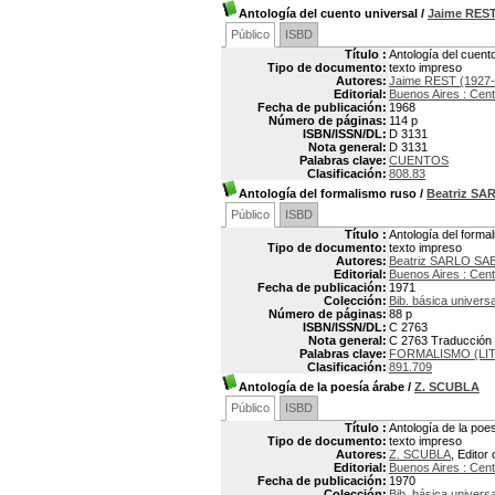
Antología del cuento universal
/
Jaime RES
Público
ISBD
Título :
Antología del cuent
Tipo de documento:
texto impreso
Autores:
Jaime REST (1927-
Editorial:
Buenos Aires : Cent
Fecha de publicación:
1968
Número de páginas:
114 p
ISBN/ISSN/DL:
D 3131
Nota general:
D 3131
Palabras clave:
CUENTOS
Clasificación:
808.83
Antología del formalismo ruso
/
Beatriz S
Público
ISBD
Título :
Antología del forma
Tipo de documento:
texto impreso
Autores:
Beatriz SARLO S
Editorial:
Buenos Aires : Cent
Fecha de publicación:
1971
Colección:
Bib. básica universa
Número de páginas:
88 p
ISBN/ISSN/DL:
C 2763
Nota general:
C 2763 Traducción 
Palabras clave:
FORMALISMO (LI
Clasificación:
891.709
Antología de la poesía árabe
/
Z. SCUBLA
Público
ISBD
Título :
Antología de la poe
Tipo de documento:
texto impreso
Autores:
Z. SCUBLA
, Editor 
Editorial:
Buenos Aires : Cent
Fecha de publicación:
1970
Colección:
Bib. básica universa