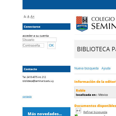
A-
A
A+
Conectarse
acceder a su cuenta
BIBLIOTECA Pa
Nueva búsqueda
Ayuda
Contacto
Tel. 2418 4075 int. 212
biblioteca@seminario.edu.uy
Información de la editor
Roble
localizada en :
México
contacto
Documentos disponibles d
Refinar búsqueda
Más novedades...