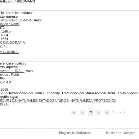
olfgang FRIEDMANN
l futuro de los océanos
exto impreso
olfgang FRIEDMANN
, Autor
éxico : Roble
972
i, 146 p
 1664
 1664
CEANOGRAFIA
51.46
rt L. UDALL
erencia en peligro
exto impreso
tewart L. UDALL
, Autor
éxico : Roble
965
ii, 251 p
 2665
 2665 Introducción por John F. Kennedy. Traducción por María Antonia Baralt. Título original: 
spañol (
spa
)
ECURSOS NATURALES-ESTADOS UNIDOS
NATURALEZA-PROTECCION
33.716
1
(1 - 2 / 2)
Blog de la Biblioteca
Buscar en Google