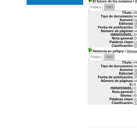
El futuro de los océanos
/
W
Público
ISBD
Título :
E
Tipo de documento:
t
Autores:
W
Editorial:
M
Fecha de publicación:
1
Número de páginas:
xi
ISBN/ISSN/DL:
D
Nota general:
D
Palabras clave:
O
Clasificación:
5
Herencia en peligro
/
Stewa
Público
ISBD
Título :
H
Tipo de documento:
t
Autores:
S
Editorial:
M
Fecha de publicación:
1
Número de páginas:
xi
Il.:
il
ISBN/ISSN/DL:
C
Nota general:
C
Idioma :
E
Palabras clave:
R
Clasificación:
3