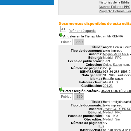
Historias de la Biblia
Nuevos Folletos PPC
Proyecto Betania. Fo
Documentos disponibles de esta edito
Refinar búsqueda
Angeles en la Tierra
/
Megan McKENNA
Público
ISBD
Título :
Angeles en la Tierr
Tipo de documento:
texto impreso
Autores:
Megan McKENNA
,
Editorial:
Madrid : PPC
Fecha de publicación:
1999
Colección:
Colec. Sauce
num. 
Número de páginas:
225 p
ISBN/ISSN/DL:
978-84-288-1593-2
Nota general:
SC 7849 Traducción:
Idioma :
Español (
spa
)
Palabras clave:
ANGELES
Clasificación:
291.21
Betel
: religión católica
/
Javier CORTÉS S
Público
ISBD
Título :
Betel : religión catól
Tipo de documento:
texto impreso
Autores:
Javier CORTÉS S
Editorial:
Madrid : PPC
Fecha de publicación:
1996-1998
Otro editor:
Madrid : Sm
Número de páginas:
4 v
Il.:
il
ISBN/ISSN/DL:
84-348-4850-3 (v.1)