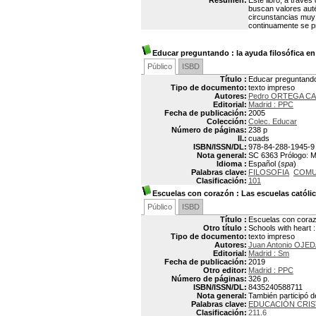
Resumen:
Este libro, a través
buscan valores auté
circunstancias muy 
continuamente se p
Educar preguntando
: la ayuda filosófica en 
Público
ISBD
Título :
Educar preguntando :
Tipo de documento:
texto impreso
Autores:
Pedro ORTEGA C
Editorial:
Madrid : PPC
Fecha de publicación:
2005
Colección:
Colec. Educar
Número de páginas:
238 p
Il.:
cuads
ISBN/ISSN/DL:
978-84-288-1945-9
Nota general:
SC 6363 Prólogo: Ma
Idioma :
Español (
spa
)
Palabras clave:
FILOSOFIA
COMU
Clasificación:
101
Escuelas con corazón : Las escuelas católi
Público
ISBD
Título :
Escuelas con corazó
Otro título :
Schools with heart 
Tipo de documento:
texto impreso
Autores:
Juan Antonio OJE
Editorial:
Madrid : Sm
Fecha de publicación:
2019
Otro editor:
Madrid : PPC
Número de páginas:
326 p.
ISBN/ISSN/DL:
8435240588711
Nota general:
También participó de
Palabras clave:
EDUCACIÓN CRIS
Clasificación:
211.6