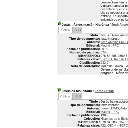
perspectivas hasta 
y dejarse atrapar p
desenlace que no e
ello se necesita un
extraña. Es importa
enigmáticos o intri
Jesús : Aproximación Histórica
/
José Anto
Público
ISBD
Título :
Jesús : Aproximació
Tipo de documento:
texto impreso
Autores:
José Antonio PAG
Editorial:
Madrid : PPC
Fecha de publicación:
2018
Número de páginas:
574 p.
ISBN/ISSN/DL:
978-84-288-2569-6
Palabras clave:
ESPIRITUALIDAD 
Clasificación:
232.9
Nota de contenido:
Judío de Galilea - 
Defensor de los últ
peligroso - Mártir 
Jesús ha resucitado
/
Lorna LEWIS
Público
ISBD
Título :
Jesús ha resucitad
Tipo de documento:
texto impreso
Autores:
Lorna LEWIS
, Autor
Editorial:
Madrid : PPC
Fecha de publicación:
1989
Colección:
Historias de la Bibli
ISBN/ISSN/DL:
978-84-288-0757-9
Palabras clave:
RELIGION - HIST