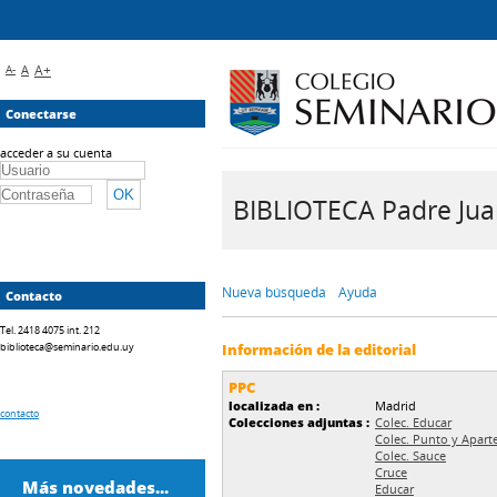
A-
A
A+
Conectarse
acceder a su cuenta
BIBLIOTECA Padre Juan 
Nueva búsqueda
Ayuda
Contacto
Tel. 2418 4075 int. 212
biblioteca@seminario.edu.uy
Información de la editorial
PPC
localizada en :
Madrid
contacto
Colecciones adjuntas :
Colec. Educar
Colec. Punto y Apart
Colec. Sauce
Cruce
Más novedades...
Educar