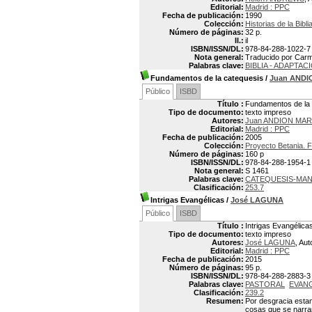
Editorial:
Madrid : PPC
Fecha de publicación:
1990
Colección:
Historias de la Bibli
Número de páginas:
32 p.
Il.:
il
ISBN/ISSN/DL:
978-84-288-1022-7
Nota general:
Traducido por Car
Palabras clave:
BIBLIA - ADAPTAC
Fundamentos de la catequesis
/
Juan AND
Público
ISBD
Título :
Fundamentos de la 
Tipo de documento:
texto impreso
Autores:
Juan ANDION MA
Editorial:
Madrid : PPC
Fecha de publicación:
2005
Colección:
Proyecto Betania. 
Número de páginas:
160 p
ISBN/ISSN/DL:
978-84-288-1954-1
Nota general:
S 1461
Palabras clave:
CATEQUESIS-MA
Clasificación:
253.7
Intrigas Evangélicas
/
José LAGUNA
Público
ISBD
Título :
Intrigas Evangélica
Tipo de documento:
texto impreso
Autores:
José LAGUNA
, Aut
Editorial:
Madrid : PPC
Fecha de publicación:
2015
Número de páginas:
95 p.
ISBN/ISSN/DL:
978-84-288-2883-3
Palabras clave:
PASTORAL
EVAN
Clasificación:
239.2
Resumen:
Por desgracia esta
cosas que se narran 