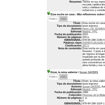
Resumen:
Tienes en tus manos
escuela católica ll
real y cotidiana de
esfuerzos y contrib
Esta noche en casa
: Más reflexiones sobre 
Público
ISBD
Título :
Esta noche en casa 
Tipo de documento:
texto impreso
Autores:
Henri J.M. NOWEN
Editorial:
Madrid : PPC
Fecha de publicación:
2021
Número de páginas:
203 p.
ISBN/ISSN/DL:
978-84-288-2196-4
Palabras clave:
ESPIRITUALIDAD 
Clasificación:
247.5
Nota de contenido:
Esta noche en casa e
Nouwen. Y junto a él
de regreso al hogar
Inspirado por la ob
anhelo profundo de 
sino convertirnos e
alma herida y nos r
Ester, la reina valiente
/
Susan SAYERS
Público
ISBD
Título :
Ester, la reina valie
Tipo de documento:
texto impreso
Autores:
Susan SAYERS
, Au
Editorial:
Madrid : PPC
Fecha de publicación:
1990
Colección:
Historias de la Bibli
Número de páginas:
s. p.
Il.:
il
ISBN/ISSN/DL:
978-84-288-1024-1