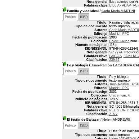
Nota general:
Ilustraciones por 
Palabras clave:
BIBLIA - ADAPTA
Familia y vida laical
/
Carlo Maria MARTINI
Público
ISBD
Título :
Familia y vida laical
Tipo de documento:
texto impreso
Autores:
Carlo Maria MARTI
Editorial:
Madrid : PPC
Fecha de publicación:
1993
Colección:
Colec. Sauce
num. 
Número de páginas:
116 p
ISBN/ISSN/DL:
978-84-288-1124-8
Nota general:
SC 7774 Traducción
Palabras clave:
LAICOS
FAMILIA-
Clasificación:
239.37
Fe y biología
/
Juan-Ramón LACADENA CA
Público
ISBD
Título :
Fe y biología
Tipo de documento:
texto impreso
Autores:
Juan-Ramón LACA
Editorial:
Madrid : PPC
Fecha de publicación:
2001
Colección:
Cruce
num. 4
Número de páginas:
129 p
ISBN/ISSN/DL:
978-84-288-1671-7
Nota general:
SC 4603 Bibliografía
Palabras clave:
RELIGION Y CIEN
Clasificación:
215.7
El festín de Baltasar
/
Helen ANDREWS
Público
ISBD
Título :
El festín de Baltasa
Tipo de documento:
texto impreso
Autores:
Helen ANDREWS
, 