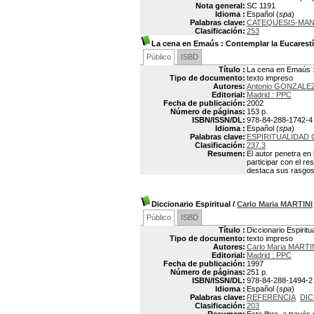
Nota general:
SC 1191
Idioma :
Español (
spa
)
Palabras clave:
CATEQUESIS-MA
Clasificación:
253
La cena en Emaús : Contemplar la Eucarestí
Público
ISBD
Título :
La cena en Emaús :
Tipo de documento:
texto impreso
Autores:
Antonio GONZALE
Editorial:
Madrid : PPC
Fecha de publicación:
2002
Número de páginas:
153 p.
ISBN/ISSN/DL:
978-84-288-1742-4
Idioma :
Español (
spa
)
Palabras clave:
ESPIRITUALIDAD 
Clasificación:
237.3
Resumen:
El autor penetra en
participar con el re
destaca sus rasgos 
Diccionario Espiritual
/
Carlo Maria MARTINI
Público
ISBD
Título :
Diccionario Espiritu
Tipo de documento:
texto impreso
Autores:
Carlo Maria MARTI
Editorial:
Madrid : PPC
Fecha de publicación:
1997
Número de páginas:
251 p.
ISBN/ISSN/DL:
978-84-288-1494-2
Idioma :
Español (
spa
)
Palabras clave:
REFERENCIA
DIC
Clasificación:
203