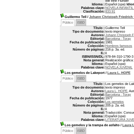
wie eine Flunder
Idioma :
Español (
spa
)
Idio
Palabras clave:
NOVELA INFANTIL
Clasificación:
833.91
Guillermo Tell
/
Johann Christoph Friedric
Público
ISBD
Título :
Guillermo Tell
Tipo de documento:
texto impreso
Autores:
Johann Christoph F
Editorial:
Barcelona : Toray
Fecha de publicación:
1981
Colección:
Hombres famosos
Número de páginas:
216 p. 3a. ed.
Il.:
il.
ISBN/ISSN/DL:
978-84-310-1790-3
Nota general:
Realización gráfica:
Idioma :
Español (
spa
)
Palabras clave:
NOVELA JUVENIL
Los gemelos de Lakeport
/
Laura L. HOPE
Público
ISBD
Título :
Los gemelos de La
Tipo de documento:
texto impreso
Autores:
Laura L. HOPE
, Aut
Editorial:
Barcelona : Toray
Fecha de publicación:
1977
Colección:
Los gemelos
Número de páginas:
205 p. 2a. ed.
Il.:
il.
Nota general:
Traducción: Consuel
Idioma :
Español (
spa
)
Palabras clave:
LITERATURA JUVE
Los gemelos y la trampa de asfalto
/
Laura 
Público
ISBD