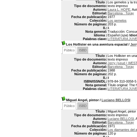
Título :
Los gemelos y la tr
Tipo de documento:
texto impreso
Autores:
Laura L. HOPE
, Aut
Editorial:
Barcelona : Toray
Fecha de publicación:
1977
Colección:
Los gemelos
Número de páginas:
203 p.
Il.:
il.
Nota general:
Traducción: Consuel
Idioma :
Español (
spa
)
Idio
Palabras clave:
LITERATURA JUVE
Los Hollister en una aventura espacial
/
Jer
Público
ISBD
Título :
Los Hollister en un
Tipo de documento:
texto impreso
Autores:
Jerry (seud.) WES
Editorial:
Barcelona : Toray
Fecha de publicación:
1988
Número de páginas:
202 p.
Il.:
il
ISBN/ISSN/DL:
978-84-310-0058-5
Nota general:
Título original: Th
Palabras clave:
LITERATURA JUV
Miguel Angel, pintor
/
Luciano BELLOSI
Público
ISBD
Título :
Miguel Angel, pintor
Tipo de documento:
texto impreso
Autores:
Luciano BELLOSI
, 
Editorial:
Barcelona : Toray
Fecha de publicación:
1971
Colección:
Los diamantes del a
Número de páginas:
120 p