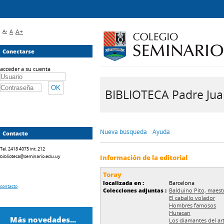
A-
A
A+
Conectarse
acceder a su cuenta
BIBLIOTECA Padre Juan 
Nueva búsqueda
Ayuda
Contacto
Tel. 2418 4075 int. 212
biblioteca@seminario.edu.uy
Información de la editorial
Toray
localizada en :
Barcelona
contacto
Colecciones adjuntas :
Balduino Pito, maest
El caballo volador
Hombres famosos
Huracan
Más novedades...
Los diamantes del ar