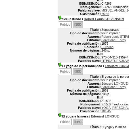
Il.:
il
ISBN/ISSN/DL:
C 4268
Nota general:
C 4268 Traducción p
Palabras clave:
MIGUEL ANGEL, 1
Clasificación:
759.5
Secuestrado
/
Robert Louis STEVENSON
Público
ISBD
Título :
Secuestrado
Tipo de documento:
texto impreso
Autores:
Robert Louis STE
Editorial:
Barcelona : Toray
Fecha de publicación:
1978
Colección:
Huracan
Número de páginas:
245 p.
Il.:
il.
ISBN/ISSN/DL:
978-84-310-1959-4
Palabras clave:
LITERATURA JUVE
El yoga de la personalidad
/
Edouard LONG
Público
ISBD
Título :
El yoga de la perso
Tipo de documento:
texto impreso
Autores:
Edouard LONGUE
,
Editorial:
Barcelona : Toray
Fecha de publicación:
1969
Número de páginas:
243 p
Il.:
il
ISBN/ISSN/DL:
S 1502
Nota general:
S 1502 Traducción: 
Palabras clave:
YOGA
PERSONAL
Clasificación:
181.45
El yoga y la mesa
/
Edouard LONGUE
Público
ISBD
Título :
El yoga y la mesa