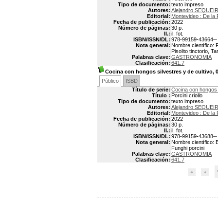
Tipo de documento:
texto impreso
Autores:
Alejandro SEQUEI
Editorial:
Montevideo : De la 
Fecha de publicación:
2022
Número de páginas:
30 p.
Il.:
il, fot.
ISBN/ISSN/DL:
978-99159-43664--
Nota general:
Nombre científico: P
Pisolito tinctorio, T
Palabras clave:
GASTRONOMIA
Clasificación:
641.7
Cocina con hongos silvestres y de cultivo, 09
Público
ISBD
Título de serie:
Cocina con hongos s
Título :
Porcini criollo
Tipo de documento:
texto impreso
Autores:
Alejandro SEQUEI
Editorial:
Montevideo : De la 
Fecha de publicación:
2022
Número de páginas:
30 p.
Il.:
il, fot.
ISBN/ISSN/DL:
978-99159-43688--
Nota general:
Nombre científico: 
Funghi porcini
Palabras clave:
GASTRONOMIA
Clasificación:
641.7