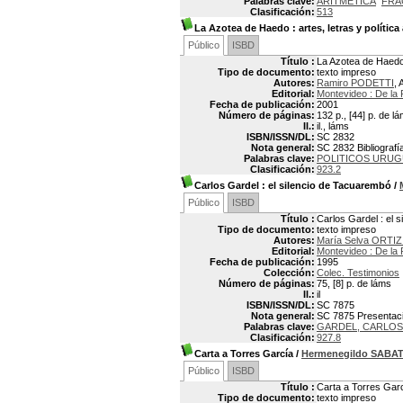
Palabras clave:
ARITMETICA
FRA
Clasificación:
513
La Azotea de Haedo
: artes, letras y polític
Público
ISBD
Título :
La Azotea de Haedo :
Tipo de documento:
texto impreso
Autores:
Ramiro PODETTI
, 
Editorial:
Montevideo : De la 
Fecha de publicación:
2001
Número de páginas:
132 p., [44] p. de l
Il.:
il., láms
ISBN/ISSN/DL:
SC 2832
Nota general:
SC 2832 Bibliografí
Palabras clave:
POLITICOS URU
Clasificación:
923.2
Carlos Gardel
: el silencio de Tacuarembó
/
Público
ISBD
Título :
Carlos Gardel : el 
Tipo de documento:
texto impreso
Autores:
María Selva ORTI
Editorial:
Montevideo : De la 
Fecha de publicación:
1995
Colección:
Colec. Testimonios
Número de páginas:
75, [8] p. de láms
Il.:
il
ISBN/ISSN/DL:
SC 7875
Nota general:
SC 7875 Presentación
Palabras clave:
GARDEL, CARLOS, 
Clasificación:
927.8
Carta a Torres García
/
Hermenegildo SABA
Público
ISBD
Título :
Carta a Torres Gar
Tipo de documento:
texto impreso