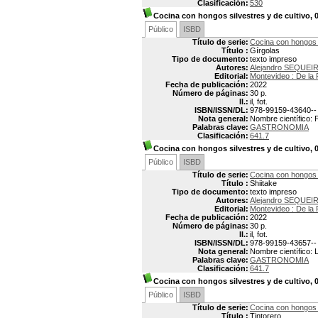
Clasificación:
530
Cocina con hongos silvestres y de cultivo, 0
Público
ISBD
Título de serie:
Cocina con hongos s
Título :
Gírgolas
Tipo de documento:
texto impreso
Autores:
Alejandro SEQUEI
Editorial:
Montevideo : De la 
Fecha de publicación:
2022
Número de páginas:
30 p.
Il.:
il, fot.
ISBN/ISSN/DL:
978-99159-43640--
Nota general:
Nombre científico: 
Palabras clave:
GASTRONOMIA
Clasificación:
641.7
Cocina con hongos silvestres y de cultivo, 0
Público
ISBD
Título de serie:
Cocina con hongos s
Título :
Shiitake
Tipo de documento:
texto impreso
Autores:
Alejandro SEQUEI
Editorial:
Montevideo : De la 
Fecha de publicación:
2022
Número de páginas:
30 p.
Il.:
il, fot.
ISBN/ISSN/DL:
978-99159-43657--
Nota general:
Nombre científico:
Palabras clave:
GASTRONOMIA
Clasificación:
641.7
Cocina con hongos silvestres y de cultivo, 0
Público
ISBD
Título de serie:
Cocina con hongos s
Título :
Tintorero