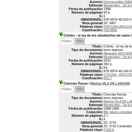
Autores:
Hermenegildo SABA
Editorial:
Montevideo : De la 
Fecha de publicación:
1996
Número de páginas:
83 p
Il.:
il
ISBN/ISSN/DL:
978-9974-48-023-0
Nota general:
SC 3407
Palabras clave:
PINTURA URUGU
Clasificación:
759.9895
Chivito
: el rey de los sándwiches de carne
Público
ISBD
Título :
Chivito : el rey de
Tipo de documento:
texto impreso
Autores:
Alejandro SEQUEI
Editorial:
Montevideo : De la 
Fecha de publicación:
2014
Número de páginas:
382 p.
Il.:
fot.
ISBN/ISSN/DL:
978-9974-48-244-9
Palabras clave:
COCINA - RECET
Clasificación:
641.7
Ciencias físicas
/
Martha VILA DE LABADIE
Público
ISBD
Título :
Ciencias físicas
Tipo de documento:
texto impreso
Autores:
Martha VILA DE L
Editorial:
Montevideo : De la 
Fecha de publicación:
1988-1989
Colección:
Bib. básica estudiant
Número de páginas:
2 v
Il.:
il
ISBN/ISSN/DL:
SC 3733
Nota general:
SC 3733 Contenido: 
Palabras clave:
FISICA