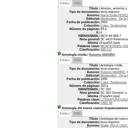
Público
ISBD
Título :
Amores, amoríos y 
Tipo de documento:
texto impreso
Autores:
María Emilia PERE
Editorial:
Montevideo : De la 
Fecha de publicación:
2003
Colección:
Colec. Testimonios
Número de páginas:
93 p
Il.:
il
ISBN/ISSN/DL:
9974-48-066-7
Nota general:
SC 4410 Referencias
Idioma :
Español (
spa
)
Palabras clave:
MONTEVIDEO-HIS
Clasificación:
989.513
Antología criolla
/
Roberto MARIÑO
Público
ISBD
Título :
Antología criolla
Tipo de documento:
texto impreso
Autores:
Roberto MARIÑO
,
Editorial:
Montevideo : De la 
Fecha de publicación:
1995
Colección:
Colec. Testimonios
Número de páginas:
203 p
ISBN/ISSN/DL:
SC 263
Nota general:
SC 263 Glosario: p.
Idioma :
Español (
spa
)
Palabras clave:
LITERATURA GA
Clasificación:
U861.08
Antología del nuevo cuento hispanoameric
Público
ISBD
Título :
Antología del nuev
Tipo de documento:
texto impreso
Autores:
Walter RELA (1922