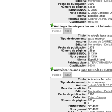
Editorial:
Montevideo : De la 
Fecha de publicación:
1990
Número de páginas:
526 p
ISBN/ISSN/DL:
C 2875
Nota general:
C 2875 Contiene: D
Idioma :
Español (
spa
)
Palabras clave:
CUENTOS HISPA
Clasificación:
H863.08
Antología literaria para tercero
: ciclo básico
Público
ISBD
Título :
Antología literaria p
Tipo de documento:
texto impreso
Autores:
Susana de JAURE
Editorial:
Montevideo : De la 
Fecha de publicación:
1978
Número de páginas:
158 p
ISBN/ISSN/DL:
D 4349
Nota general:
D 4349
Idioma :
Español (
spa
)
Palabras clave:
LITERATURA ESP
Clasificación:
860.8
Aritmética 1er. año
/
Julio GONZÁLEZ CAB
Público
ISBD
Título :
Aritmética 1er. año
Tipo de documento:
texto impreso
Autores:
Julio GONZÁLEZ 
Mención de edición:
2a
Editorial:
Montevideo : De la 
Fecha de publicación:
1990
Colección:
Colec. Cánepa
Número de páginas:
201 p.
Il.:
il
ISBN/ISSN/DL:
SC 4922
Nota general:
SC 4922