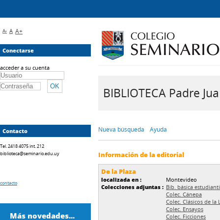
A-
A
A+
Conectarse
acceder a su cuenta
BIBLIOTECA Padre Juan 
Nueva búsqueda
Ayuda
Contacto
Tel. 2418 4075 int. 212
biblioteca@seminario.edu.uy
Información de la editorial
De la Plaza
localizada en :
Montevideo
contacto
Colecciones adjuntas :
Bib. básica estudianti
Colec. Cánepa
Colec. Clásicos de la 
Colec. Ensayos
Más novedades...
Colec. Ficciones