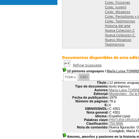
Colec. Ficciones
Colec. Juvenil
Colec. Mosaicos
Colec. Periodismo y 
Colec. Testimonios
Historia del arte
Nueva Colección C
Nueva Colección C.
Nuevo Mosaicos
Testimonios
Documentos disponibles de esta edito
Refinar búsqueda
12 pintores uruguayos
/
María Luisa TORR
Público
ISBD
Título :
12 pintores urugua
Tipo de documento:
texto impreso
Autores:
María Luisa TORR
Editorial:
Montevideo : De la 
Fecha de publicación:
1979
Número de páginas:
78 p
Il.:
il
ISBN/ISSN/DL:
C 4301
Nota general:
C 4301
Idioma :
Español (
spa
)
Palabras clave:
PINTURA URUGUAY
Clasificación:
759.9895
Nota de contenido:
Nueva figuración: O
Costigliolo, María 
Amores, amoríos y pasiones en la historia