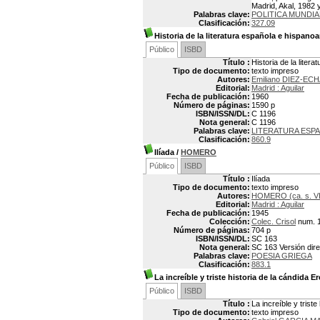
Madrid, Akal, 1982 y
Palabras clave:
POLITICA MUNDIA
Clasificación:
327.09
Historia de la literatura española e hispano
Público
ISBD
Título :
Historia de la lite
Tipo de documento:
texto impreso
Autores:
Emiliano DIEZ-EC
Editorial:
Madrid : Aguilar
Fecha de publicación:
1960
Número de páginas:
1590 p
ISBN/ISSN/DL:
C 1196
Nota general:
C 1196
Palabras clave:
LITERATURA ESPA
Clasificación:
860.9
Ilíada
/
HOMERO
Público
ISBD
Título :
Ilíada
Tipo de documento:
texto impreso
Autores:
HOMERO (ca. s. VII
Editorial:
Madrid : Aguilar
Fecha de publicación:
1945
Colección:
Colec. Crisol
num. 
Número de páginas:
704 p
ISBN/ISSN/DL:
SC 163
Nota general:
SC 163 Versión direc
Palabras clave:
POESIA GRIEGA
Clasificación:
883.1
La increíble y triste historia de la cándida 
Público
ISBD
Título :
La increíble y trist
Tipo de documento:
texto impreso