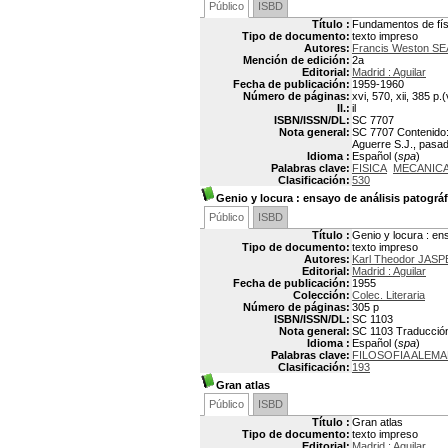
Público
ISBD
Título :
Fundamentos de fís
Tipo de documento:
texto impreso
Autores:
Francis Weston S
Mención de edición:
2a
Editorial:
Madrid : Aguilar
Fecha de publicación:
1959-1960
Número de páginas:
xvi, 570, xii, 385 p.(
Il.:
il
ISBN/ISSN/DL:
SC 7707
Nota general:
SC 7707 Contenido: v
Aguerre S.J., pasado
Idioma :
Español (
spa
)
Palabras clave:
FISICA
MECANIC
Clasificación:
530
Genio y locura
: ensayo de análisis patográ
Público
ISBD
Título :
Genio y locura : en
Tipo de documento:
texto impreso
Autores:
Karl Theodor JASP
Editorial:
Madrid : Aguilar
Fecha de publicación:
1955
Colección:
Colec. Literaria
Número de páginas:
305 p
ISBN/ISSN/DL:
SC 1103
Nota general:
SC 1103 Traducción 
Idioma :
Español (
spa
)
Palabras clave:
FILOSOFIA ALEM
Clasificación:
193
Gran atlas
Público
ISBD
Título :
Gran atlas
Tipo de documento:
texto impreso
Editorial:
Madrid : Aguilar