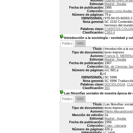
Autores:
Gabriel GARCIA M
Editorial:
Madrid : Aguilar
Fecha de publicación:
1995
Colección:
Relato corto Aguila
Número de páginas:
79 p
ISBN/ISSN/DL:
978-84-03-60263-2
Nota general:
SC 2232 Contenido: 
hermoso del mundo
Palabras clave:
CUENTOS COLOM
Clasificación:
C863.4
Introducción a la sociología
: sociedad y cu
Público
ISBD
Título :
Introducción a la so
Tipo de documento:
texto impreso
Autores:
Francis E. MERRIL
Editorial:
Madrid : Aguilar
Fecha de publicación:
1967
Colección:
Bib. de Ciencias So
Número de páginas:
xvi, 681 p
Il.:
il
ISBN/ISSN/DL:
SC 5996
Nota general:
SC 5996 Traducción 
Palabras clave:
SOCIOLOGIA
CU
Clasificación:
301
Las filosofías sociales de nuestra época de 
Público
ISBD
Título :
Las filosofías socia
Tipo de documento:
texto impreso
Autores:
Pitirim Alexandrov
Mención de edición:
2a
Editorial:
Madrid : Aguilar
Fecha de publicación:
1956
Colección:
Colec. Literaria
Número de páginas:
426 p
ISBN/ISSN/DL:
C 4468