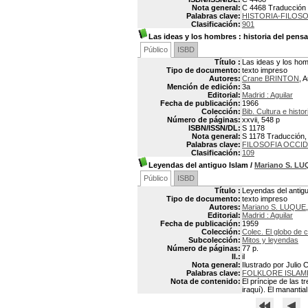
Nota general:
C 4468 Traducción y 
Palabras clave:
HISTORIA-FILOSO
Clasificación:
901
Las ideas y los hombres
: historia del pen
Público
ISBD
Título :
Las ideas y los hom
Tipo de documento:
texto impreso
Autores:
Crane BRINTON
, 
Mención de edición:
3a
Editorial:
Madrid : Aguilar
Fecha de publicación:
1966
Colección:
Bib. Cultura e histor
Número de páginas:
xxvii, 548 p
ISBN/ISSN/DL:
S 1178
Nota general:
S 1178 Traducción, p
Palabras clave:
FILOSOFIA OCCI
Clasificación:
109
Leyendas del antiguo Islam
/
Mariano S. L
Público
ISBD
Título :
Leyendas del antig
Tipo de documento:
texto impreso
Autores:
Mariano S. LUQUE
Editorial:
Madrid : Aguilar
Fecha de publicación:
1959
Colección:
Colec. El globo de 
Subcolección:
Mitos y leyendas
Número de páginas:
77 p.
Il.:
il
Nota general:
Ilustrado por Julio 
Palabras clave:
FOLKLORE ISLAM
Nota de contenido:
El príncipe de las t
iraquí). El manantia