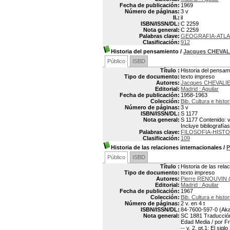
Fecha de publicación:
1969
Número de páginas:
3 v
Il.:
il
ISBN/ISSN/DL:
C 2259
Nota general:
C 2259
Palabras clave:
GEOGRAFIA-ATL
Clasificación:
912
Historia del pensamiento
/
Jacques CHEVAL
Público
ISBD
Título :
Historia del pensam
Tipo de documento:
texto impreso
Autores:
Jacques CHEVALI
Editorial:
Madrid : Aguilar
Fecha de publicación:
1958-1963
Colección:
Bib. Cultura e histor
Número de páginas:
3 v
ISBN/ISSN/DL:
S 1177
Nota general:
S 1177 Contenido: v
Incluye bibliografía
Palabras clave:
FILOSOFIA-HISTO
Clasificación:
109
Historia de las relaciones internacionales
/
P
Público
ISBD
Título :
Historia de las rela
Tipo de documento:
texto impreso
Autores:
Pierre RENOUVIN 
Editorial:
Madrid : Aguilar
Fecha de publicación:
1967
Colección:
Bib. Cultura e histor
Número de páginas:
2 v. en 4 t
ISBN/ISSN/DL:
84-7600-597-0 (Aka
Nota general:
SC 1881 Traducción 
Edad Media / por Fr
-- v. 2, pt.1: El si