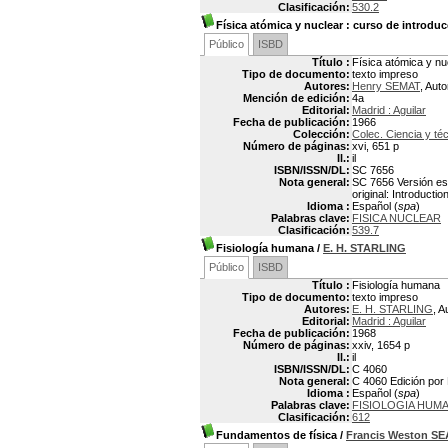
Clasificación:
530.2
Física atómica y nuclear
: curso de introduc
Público
ISBD
Título :
Física atómica y nu
Tipo de documento:
texto impreso
Autores:
Henry SEMAT
, Auto
Mención de edición:
4a
Editorial:
Madrid : Aguilar
Fecha de publicación:
1966
Colección:
Colec. Ciencia y té
Número de páginas:
xvi, 651 p
Il.:
il
ISBN/ISSN/DL:
SC 7656
Nota general:
SC 7656 Versión esp
original: Introducti
Idioma :
Español (
spa
)
Palabras clave:
FISICA NUCLEAR
Clasificación:
539.7
Fisiología humana
/
E. H. STARLING
Público
ISBD
Título :
Fisiología humana
Tipo de documento:
texto impreso
Autores:
E. H. STARLING
, A
Editorial:
Madrid : Aguilar
Fecha de publicación:
1968
Número de páginas:
xxiv, 1654 p
Il.:
il
ISBN/ISSN/DL:
C 4060
Nota general:
C 4060 Edición por 
Idioma :
Español (
spa
)
Palabras clave:
FISIOLOGIA HUM
Clasificación:
612
Fundamentos de física
/
Francis Weston S