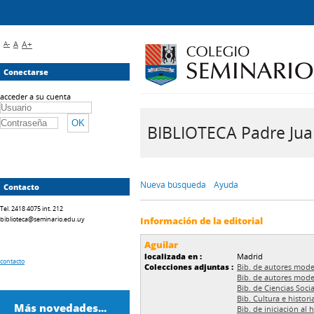
A-
A
A+
Conectarse
acceder a su cuenta
BIBLIOTECA Padre Juan 
Nueva búsqueda
Ayuda
Contacto
Tel. 2418 4075 int. 212
biblioteca@seminario.edu.uy
Información de la editorial
Aguilar
localizada en :
Madrid
contacto
Colecciones adjuntas :
Bib. de autores mod
Bib. de autores mode
Bib. de Ciencias Soci
Bib. Cultura e histori
Más novedades...
Bib. de iniciación a