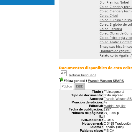
Bib. Premios Nobel
Colec. Ciencia y técni
Colec. Ciencia y técn
Colec. Crisol
Colec. Cultura e hist
Colec. El globo de co
Colec. Literaria
Colec. Obras de Cons
Colec. Psicología y e
Colec. Teatro Conte
Ensayistas hispánico
Hombres de espíritu
Relato corto Aguilar 
Documentos disponibles de esta edito
Refinar búsqueda
Física general
/
Francis Weston SEARS
Público
ISBD
Título :
Física general
Tipo de documento:
texto impreso
Autores:
Francis Weston S
Mención de edición:
4a
Editorial:
Madrid : Aguilar
Fecha de publicación:
1957
Número de páginas:
xx, 1040 p
Il.:
il
ISBN/ISSN/DL:
C 3495
Nota general:
C 3495 Traducción p
Idioma :
Español (
spa
)
Palabras clave:
FISICA