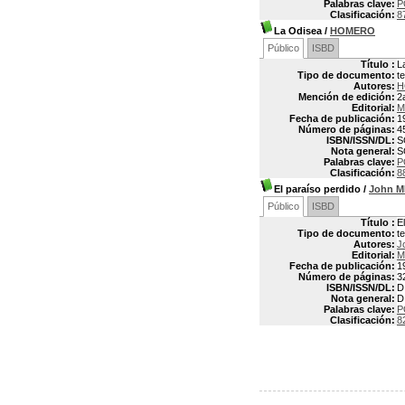
Palabras clave:
P
Clasificación:
8
La Odisea
/
HOMERO
Público
ISBD
Título :
L
Tipo de documento:
t
Autores:
H
Mención de edición:
2
Editorial:
M
Fecha de publicación:
1
Número de páginas:
4
ISBN/ISSN/DL:
S
Nota general:
S
Palabras clave:
P
Clasificación:
8
El paraíso perdido
/
John M
Público
ISBD
Título :
E
Tipo de documento:
t
Autores:
J
Editorial:
M
Fecha de publicación:
1
Número de páginas:
3
ISBN/ISSN/DL:
D
Nota general:
D
Palabras clave:
P
Clasificación:
8