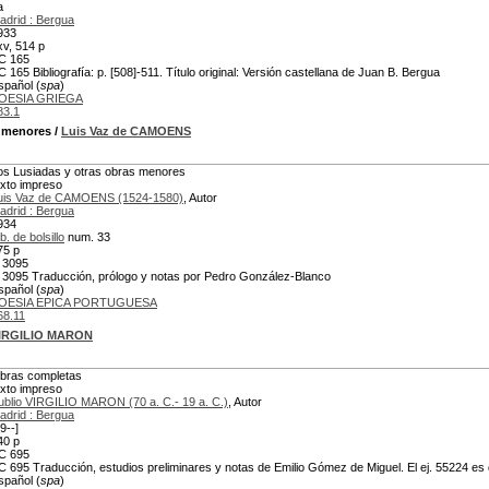
a
adrid : Bergua
933
xv, 514 p
C 165
C 165 Bibliografía: p. [508]-511. Título original: Versión castellana de Juan B. Bergua
spañol (
spa
)
OESIA GRIEGA
83.1
s menores
/
Luis Vaz de CAMOENS
os Lusiadas y otras obras menores
exto impreso
uis Vaz de CAMOENS (1524-1580)
, Autor
adrid : Bergua
934
b. de bolsillo
num. 33
75 p
 3095
 3095 Traducción, prólogo y notas por Pedro González-Blanco
spañol (
spa
)
OESIA EPICA PORTUGUESA
68.11
VIRGILIO MARON
bras completas
exto impreso
ublio VIRGILIO MARON (70 a. C.- 19 a. C.)
, Autor
adrid : Bergua
9--]
40 p
C 695
C 695 Traducción, estudios preliminares y notas de Emilio Gómez de Miguel. El ej. 55224 es
spañol (
spa
)