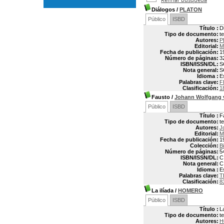
Diálogos
/
PLATON
Público
ISBD
Título :
D
Tipo de documento:
t
Autores:
P
Editorial:
M
Fecha de publicación:
1
Número de páginas:
3
ISBN/ISSN/DL:
S
Nota general:
S
Idioma :
E
Palabras clave:
F
Clasificación:
1
Fausto
/
Johann Wolfgang
Público
ISBD
Título :
F
Tipo de documento:
t
Autores:
J
Editorial:
M
Fecha de publicación:
1
Colección:
Bi
Número de páginas:
5
ISBN/ISSN/DL:
C
Nota general:
C
Idioma :
E
Palabras clave:
T
Clasificación:
8
La ilíada
/
HOMERO
Público
ISBD
Título :
La
Tipo de documento:
t
Autores:
H