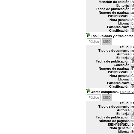
Mención de edición:
2
Editorial:
M
Fecha de publicación:
1
Número de páginas:
x
ISBN/ISSN/DL:
S
Nota general:
S
Idioma :
E
Palabras clave:
P
Clasificación:
8
Los Lusiadas y otras obra
Público
ISBD
Título :
L
Tipo de documento:
t
Autores:
L
Editorial:
M
Fecha de publicación:
1
Colección:
Bi
Número de páginas:
5
ISBN/ISSN/DL:
C
Nota general:
C
Idioma :
E
Palabras clave:
P
Clasificación:
8
Obras completas
/
Publio 
Público
ISBD
Título :
O
Tipo de documento:
t
Autores:
P
Editorial:
M
Fecha de publicación:
[1
Número de páginas:
6
ISBN/ISSN/DL:
S
Nota general:
S
Idioma :
E