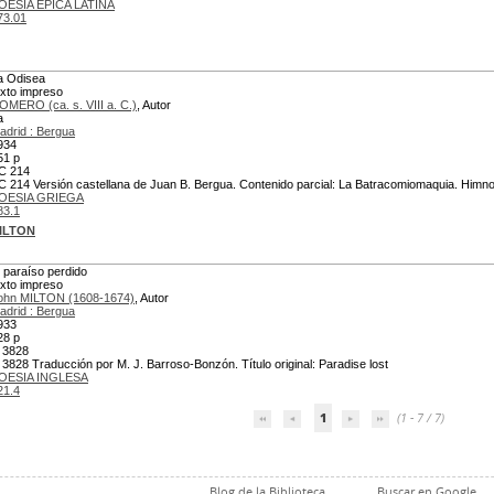
OESIA EPICA LATINA
73.01
a Odisea
exto impreso
OMERO (ca. s. VIII a. C.)
, Autor
a
adrid : Bergua
934
51 p
C 214
C 214 Versión castellana de Juan B. Bergua. Contenido parcial: La Batracomiomaquia. Himnos.
OESIA GRIEGA
83.1
ILTON
l paraíso perdido
exto impreso
ohn MILTON (1608-1674)
, Autor
adrid : Bergua
933
28 p
 3828
 3828 Traducción por M. J. Barroso-Bonzón. Título original: Paradise lost
OESIA INGLESA
21.4
1
(1 - 7 / 7)
Blog de la Biblioteca
Buscar en Google