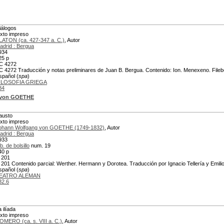
iálogos
exto impreso
LATON (ca. 427-347 a. C.)
, Autor
adrid : Bergua
934
25 p
C 4272
C 4272 Traducción y notas preliminares de Juan B. Bergua. Contenido: Ion. Menexeno. Filebo
spañol (
spa
)
ILOSOFIA GRIEGA
84
 von GOETHE
austo
exto impreso
ohann Wolfgang von GOETHE (1749-1832)
, Autor
adrid : Bergua
933
b. de bolsillo
num. 19
40 p
 201
 201 Contenido parcial: Werther. Hermann y Dorotea. Traducción por Ignacio Tellería y Emil
spañol (
spa
)
EATRO ALEMAN
32.6
 ilíada
exto impreso
OMERO (ca. s. VIII a. C.)
, Autor