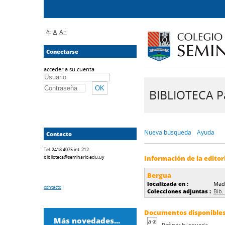
A-
A
A+
Conectarse
acceder a su cuenta
BIBLIOTECA Pa
Nueva búsqueda
Ayuda
Contacto
Tel. 2418 4075 int. 212
biblioteca@seminario.edu.uy
Información de la editor
Bergua
localizada en :
Mad
contacto
Colecciones adjuntas :
Bib.
Documentos disponibles d
Más novedades...
Refinar búsqueda