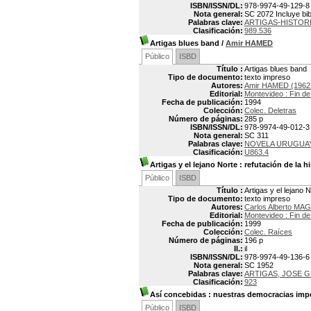
ISBN/ISSN/DL:
978-9974-49-129-8
Nota general:
SC 2072 Incluye bib
Palabras clave:
ARTIGAS-HISTOR
Clasificación:
989.536
Artigas blues band
/
Amir HAMED
Público
ISBD
Título :
Artigas blues band
Tipo de documento:
texto impreso
Autores:
Amir HAMED (1962
Editorial:
Montevideo : Fin de
Fecha de publicación:
1994
Colección:
Colec. Deletras
Número de páginas:
285 p
ISBN/ISSN/DL:
978-9974-49-012-3
Nota general:
SC 311
Palabras clave:
NOVELA URUGUA
Clasificación:
U863.4
Artigas y el lejano Norte
: refutación de la hi
Público
ISBD
Título :
Artigas y el lejano N
Tipo de documento:
texto impreso
Autores:
Carlos Alberto MA
Editorial:
Montevideo : Fin de
Fecha de publicación:
1999
Colección:
Colec. Raíces
Número de páginas:
196 p
Il.:
il
ISBN/ISSN/DL:
978-9974-49-136-6
Nota general:
SC 1952
Palabras clave:
ARTIGAS, JOSE G
Clasificación:
923
Así concebidas
: nuestras democracias imp
Público
ISBD