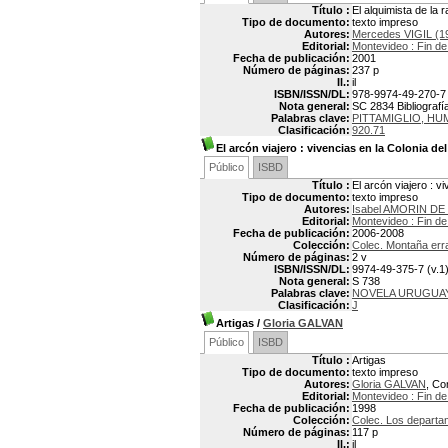
Título :
El alquimista de la 
Tipo de documento:
texto impreso
Autores:
Mercedes VIGIL (1
Editorial:
Montevideo : Fin de
Fecha de publicación:
2001
Número de páginas:
237 p
Il.:
il
ISBN/ISSN/DL:
978-9974-49-270-7
Nota general:
SC 2834 Bibliografí
Palabras clave:
PITTAMIGLIO, HU
Clasificación:
920.71
El arcón viajero
: vivencias en la Colonia d
Público
ISBD
Título :
El arcón viajero : 
Tipo de documento:
texto impreso
Autores:
Isabel AMORIN DE
Editorial:
Montevideo : Fin de
Fecha de publicación:
2006-2008
Colección:
Colec. Montaña err
Número de páginas:
2 v
ISBN/ISSN/DL:
9974-49-375-7 (v.1)
Nota general:
S 738
Palabras clave:
NOVELA URUGUA
Clasificación:
J
Artigas
/
Gloria GALVAN
Público
ISBD
Título :
Artigas
Tipo de documento:
texto impreso
Autores:
Gloria GALVAN
, Co
Editorial:
Montevideo : Fin de
Fecha de publicación:
1998
Colección:
Colec. Los departam
Número de páginas:
117 p
Il.:
il