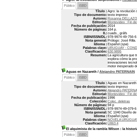
Público
ISBD
Título :
Agro: la revolución
Tipo de documento:
texto impreso
Autores:
Rosanna DELLAZO
Editorial:
Montevideo : Fin de
Fecha de publicación:
2014
Número de páginas:
164 p.
Il.:
cuads., gráfs
ISBN/ISSN/DL:
978-9974-49-756-6
Nota general:
Prólogo: José Rilla.
Idioma :
Español (
spa
)
Palabras clave:
URUGUAY - CON
Clasificación:
630.9895
Resumen:
La agricultura que
explora cómo la pr
innovaciones tecnol
motor inesperado de
Aguas en Nazareth
/
Alejandro PATERNAIN
Público
ISBD
Título :
Aguas en Nazareth
Tipo de documento:
texto impreso
Autores:
Alejandro PATERN
Editorial:
Montevideo : Fin de
Fecha de publicación:
1996
Colección:
Colec. deletras
Número de páginas:
94 p
ISBN/ISSN/DL:
978-9974-49-079-6
Nota general:
SC 1040 Diseño de 
Idioma :
Español (
spa
)
Palabras clave:
NOVELA URUGUA
Clasificación:
U863.4
El alquimista de la rambla Wilson
: la histor
Público
ISBD