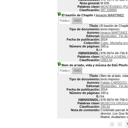
Nota general:
M 635
Palabras clave:
MONTEVIDEO (PU
Clasificación:
387.109895
El bastón de Chaplin
/
Ignacio MARTINEZ
Público
ISBD
Título :
El bastón de Chapli
Tipo de documento:
texto impreso
Autores:
Ignacio MARTINEZ 
Editorial:
Montevideo : Fin de
Fecha de publicación:
2014
Colección:
Colec. Montaña err
Número de páginas:
165 p.
Il.:
il
ISBN/ISSN/DL:
978-9974-49-736-8
Palabras clave:
NOVELA JUVENIL
Clasificación:
U863.44
Bien de al lado, vida y música de Edú Pitu
Público
ISBD
Título :
Bien de al lado, vi
Tipo de documento:
texto impreso
Autores:
Fabián CARDOZO (
Editorial:
Montevideo : Fin de
Fecha de publicación:
2014
Número de páginas:
190 p
Il.:
fot.
ISBN/ISSN/DL:
978-9974-49-758-0
Palabras clave:
MUSICOS URUGU
Clasificación:
780.92
Nota de contenido:
Contenido parcial: A
director. Los Que 
Matiné, Asaltantes 