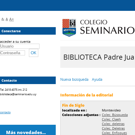
A-
A
A+
Conectarse
acceder a su cuenta
BIBLIOTECA Padre Juan 
Nueva búsqueda
Ayuda
Contacto
Tel. 2418 4075 int. 212
biblioteca@seminario.edu.uy
Información de la editorial
Fin de Siglo
localizada en :
Montevideo
contacto
Colecciones adjuntas :
Colec. Búsqueda
Colec. Claeh
Colec. deletras
Colec. Deletras
Más novedades...
Colec. Enfoques