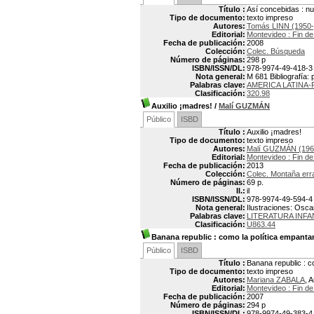
Título :
Así concebidas : n
Tipo de documento:
texto impreso
Autores:
Tomás LINN (1950-
Editorial:
Montevideo : Fin de
Fecha de publicación:
2008
Colección:
Colec. Búsqueda
Número de páginas:
298 p
ISBN/ISSN/DL:
978-9974-49-418-3
Nota general:
M 681 Bibliografía: 
Palabras clave:
AMERICA LATINA-
Clasificación:
320.98
Auxilio ¡madres!
/
Malí GUZMÁN
Público
ISBD
Título :
Auxilio ¡madres!
Tipo de documento:
texto impreso
Autores:
Malí GUZMÁN (196
Editorial:
Montevideo : Fin de
Fecha de publicación:
2013
Colección:
Colec. Montaña err
Número de páginas:
69 p.
Il.:
il
ISBN/ISSN/DL:
978-9974-49-594-4
Nota general:
Ilustraciones: Osca
Palabras clave:
LITERATURA INF
Clasificación:
U863.44
Banana republic
: como la política empanta
Público
ISBD
Título :
Banana republic : c
Tipo de documento:
texto impreso
Autores:
Mariana ZABALA
, 
Editorial:
Montevideo : Fin de
Fecha de publicación:
2007
Número de páginas:
294 p
ISBN/ISSN/DL:
978-9974-49-383-4