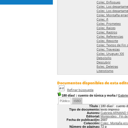
Colec. Enfoques
Colec. Los departame
Colec. Los departame
Colec. Montaña erran
Colec. ñ
Colec. Prometeo
Colec. Raíces
Colec. Rastros
Colec. Referencias
Colec. Reporte
Colec. Textos de Fin 
Colec. Travesías
Colec. Uruguay XXI
Debolsillo
Descubrir
Eolec. Deletras
Literotismo
Documentos disponibles de esta edito
Refinar búsqueda
180 días!
: cuento de túnica y moña
/
Gabri
Público
ISBD
Título :
180 días! : cuento 
Tipo de documento:
texto impreso
Autores:
Gabriela ARMAND 
Editorial:
Montevideo : Fin de
Fecha de publicación:
2007
Colección:
Colec. Montaña err
Número de páginas:
72 p