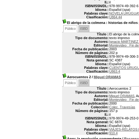
Il.:
il
ISBN/ISSN/DL:
978-9974-49-392-6
Idioma :
Español (
spa
)
Palabras clave:
NOVELA URUGUA
Clasificación:
U864.44
El abrigo de la colmena
: historias de niños
Público
ISBD
Título :
El abrigo de la colm
Tipo de documento:
texto impreso
Autores:
Ignacio MARTINEZ 
Editorial:
Montevideo : Fin de
Fecha de publicación:
2003
Número de páginas:
202 p
ISBN/ISSN/DL:
978-9974-49-306-3
Nota general:
SC 4387
Idioma :
Español (
spa
)
Palabras clave:
CUENTOS URUG
Clasificación:
U863.4
Aerocuentos 2
/
Miguel ORAMAS
Público
ISBD
Título :
Aerocuentos 2
Tipo de documento:
texto impreso
Autores:
Miguel ORAMAS
, A
Editorial:
Montevideo : Fin de
Fecha de publicación:
2000
Colección:
Colec. Travesías
Número de páginas:
157 p
Il.:
il
ISBN/ISSN/DL:
978-9974-49-253-0
Nota general:
SC 6876
Idioma :
Español (
spa
)
Palabras clave:
VIAJES-RELATOS
Clasificación:
910.4
Agro: la revolución sorprendente
/
Rosann