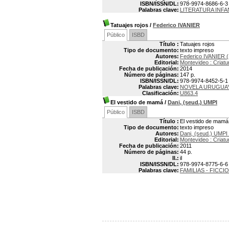
ISBN/ISSN/DL:
978-9974-8686-6-3
Palabras clave:
LITERATURA INF
Tatuajes rojos
/
Federico IVANIER
Público
ISBD
Título :
Tatuajes rojos
Tipo de documento:
texto impreso
Autores:
Federico IVANIER (
Editorial:
Montevideo : Criatu
Fecha de publicación:
2014
Número de páginas:
147 p.
ISBN/ISSN/DL:
978-9974-8452-5-1
Palabras clave:
NOVELA URUGUA
Clasificación:
U863.4
El vestido de mamá
/
Dani, (seud.) UMPI
Público
ISBD
Título :
El vestido de mamá
Tipo de documento:
texto impreso
Autores:
Dani, (seud.) UMPI
Editorial:
Montevideo : Criatu
Fecha de publicación:
2011
Número de páginas:
44 p.
Il.:
il
ISBN/ISSN/DL:
978-9974-8775-6-6
Palabras clave:
FAMILIAS - FICCI