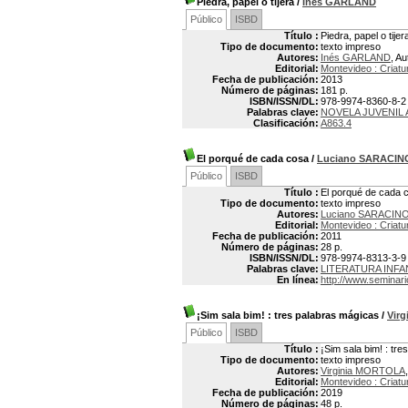
Piedra, papel o tijera
/
Inés GARLAND
Público
ISBD
Título :
Piedra, papel o tijer
Tipo de documento:
texto impreso
Autores:
Inés GARLAND
, Au
Editorial:
Montevideo : Criatu
Fecha de publicación:
2013
Número de páginas:
181 p.
ISBN/ISSN/DL:
978-9974-8360-8-2
Palabras clave:
NOVELA JUVENIL
Clasificación:
A863.4
El porqué de cada cosa
/
Luciano SARACIN
Público
ISBD
Título :
El porqué de cada 
Tipo de documento:
texto impreso
Autores:
Luciano SARACIN
Editorial:
Montevideo : Criatu
Fecha de publicación:
2011
Número de páginas:
28 p.
ISBN/ISSN/DL:
978-9974-8313-3-9
Palabras clave:
LITERATURA INFA
En línea:
http://www.seminar
¡Sim sala bim!
: tres palabras mágicas
/
Vir
Público
ISBD
Título :
¡Sim sala bim! : tr
Tipo de documento:
texto impreso
Autores:
Virginia MORTOLA
Editorial:
Montevideo : Criatu
Fecha de publicación:
2019
Número de páginas:
48 p.