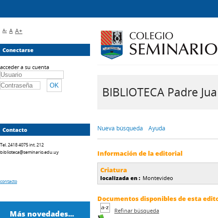
A-
A
A+
Conectarse
acceder a su cuenta
BIBLIOTECA Padre Juan 
Nueva búsqueda
Ayuda
Contacto
Tel. 2418 4075 int. 212
biblioteca@seminario.edu.uy
Información de la editorial
Criatura
localizada en :
Montevideo
contacto
Documentos disponibles de esta edito
Refinar búsqueda
Más novedades...