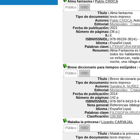
Alma fantasma
/
Pablo CHOCA
Público
ISBD
Título :
Alma fantasma
Tipo de documento:
texto impreso
Autores:
Pablo CHOCA
, Aut
Editorial:
Montevideo : Criatu
Fecha de publicación:
2021
Número de páginas:
[36 p.]
Il.:
il.
ISBN/ISSN/DL:
978-99159-38141--
Idioma :
Español (
spa
)
Palabras clave:
LITERATURA INF
Resumen:
Alma Fantasma es l
todos los habitante
se esfuerzan, nada
noche, una ráfaga en
Breve diccionario para tiempos estúpidos
: 
Público
ISBD
Título :
Breve diccionario 
Tipo de documento:
texto impreso
Autores:
Sandino A. NUÑEZ 
Editorial:
Montevideo : Criatu
Fecha de publicación:
2014
Número de páginas:
142 p
ISBN/ISSN/DL:
978-9974-8419-9-4
Nota general:
Referencias bibliogr
Idioma :
Español (
spa
)
Palabras clave:
FILOSOFIA URUG
Clasificación:
199.895
Malaika la princesa
/
Lizardo CARVAJAL
Público
ISBD
Título :
Malaika la princesa
Tipo de documento:
texto impreso