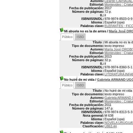
Autores:
Lizardo CARVAJAL
Editorial:
Montevideo : Criatu
Fecha de publicación:
2017
Número de páginas:
72 p.
Il.:
il
ISBN/ISSN/DL:
978-9974-8503-0-9
Idioma :
Español (
spa
)
Palabras clave:
ELEFANTES - FIC
Mi abuela no es la de antes
/
María José OR
Público
ISBD
Título :
Mi abuela no es la 
Tipo de documento:
texto impreso
Autores:
María José OROBI
Editorial:
Montevideo : Criatu
Fecha de publicación:
2013
Número de páginas:
32 p.
Il.:
il
ISBN/ISSN/DL:
978-9974-8360-5-1
Idioma :
Español (
spa
)
Palabras clave:
LITERATURA INFA
No huiré de mi vida
/
Gabriela ARMAND UG
Público
ISBD
Título :
No huiré de mi vida
Tipo de documento:
texto impreso
Autores:
Gabriela ARMAND 
Editorial:
Montevideo : Criatu
Fecha de publicación:
2011
Número de páginas:
147 p.
ISBN/ISSN/DL:
978-9974-8313-5-3
Nota general:
M 638
Idioma :
Español (
spa
)
Palabras clave:
NOVELA URUGUA
Clasificación:
U863.44