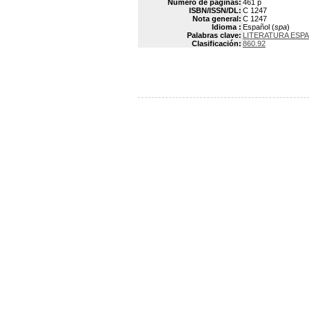
Número de páginas:
461 p
ISBN/ISSN/DL:
C 1247
Nota general:
C 1247
Idioma :
Español (
spa
)
Palabras clave:
LITERATURA ESPA
Clasificación:
860.92