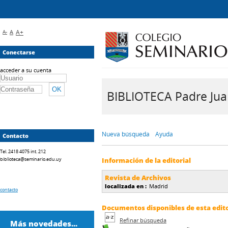
A-
A
A+
Conectarse
acceder a su cuenta
BIBLIOTECA Padre Juan 
Nueva búsqueda
Ayuda
Contacto
Tel. 2418 4075 int. 212
biblioteca@seminario.edu.uy
Información de la editorial
Revista de Archivos
localizada en :
Madrid
contacto
Documentos disponibles de esta editor
Refinar búsqueda
Más novedades...