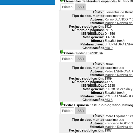
Elementos de literatura española
/
Rufino 
Público
ISBD
Título :
Elementos de litera
Tipo de documento:
texto impreso
Autores:
Rufino BLANCO Y
Editorial:
Madrid : Revista de
Fecha de publicación:
1916
Número de páginas:
391 p
ISBN/ISSN/DL:
D 4356
Nota general:
D 4356
Idioma :
Español (
spa
)
Palabras clave:
LITERATURA ESPA
Clasificación:
860.9
Obras
/
Pedro ESPINOSA
Público
ISBD
Título :
Obras
Tipo de documento:
texto impreso
Autores:
Pedro ESPINOSA
, 
Editorial:
Madrid : Revista de
Fecha de publicación:
1909
Número de páginas:
437 p
ISBN/ISSN/DL:
C 1638
Nota general:
C 1638 Selección y
Idioma :
Español (
spa
)
Palabras clave:
POESIA ESPAÑOL
Clasificación:
863.3
Pedro Espinosa
: estudio biográfico, bibliog
Público
ISBD
Título :
Pedro Espinosa : est
Tipo de documento:
texto impreso
Autores:
Francisco RODRI
Editorial:
Madrid : Revista de
Fecha de publicación:
1907