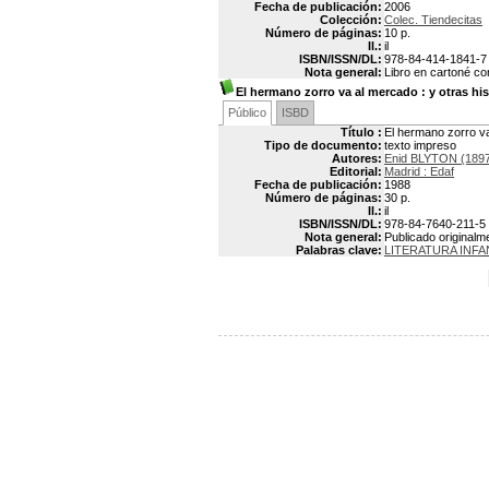
Fecha de publicación:
2006
Colección:
Colec. Tiendecitas
Número de páginas:
10 p.
Il.:
il
ISBN/ISSN/DL:
978-84-414-1841-7
Nota general:
Libro en cartoné co
El hermano zorro va al mercado
: y otras his
Público
ISBD
Título :
El hermano zorro va
Tipo de documento:
texto impreso
Autores:
Enid BLYTON (189
Editorial:
Madrid : Edaf
Fecha de publicación:
1988
Número de páginas:
30 p.
Il.:
il
ISBN/ISSN/DL:
978-84-7640-211-5
Nota general:
Publicado originalm
Palabras clave:
LITERATURA INFA