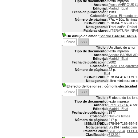
Tipo de documento:
texto impreso
Autores:
Pierre AVÉROUS (1
Editorial:
Madrid : Edaf
Fecha de publicación:
1983
Colección:
Colec. El mundo en e
Número de páginas:
77p. + 10p. láminas
ISBN/ISSN/DL:
978-84-7166-917-9
Nota general:
Traducción: Rafael L
Palabras clave:
LITERATURA INFA
Un dibujo de amor
/
Sandro BARBALARGA
Público
ISBD
Título :
Un dibujo de amor
Tipo de documento:
texto impreso
Autores:
Sandro BARBALA
Editorial:
Madrid : Edaf
Fecha de publicación:
2002
Colección:
Colec. Las galletita
Número de páginas:
22 p.
Il.:
il
ISBN/ISSN/DL:
978-84-414-1179-1
Nota general:
Libro miniatura en 
El efecto de los iones
: cómo la electricidad d
Público
ISBD
Título :
El efecto de los ione
Tipo de documento:
texto impreso
Autores:
Fred SOYKA
, Autor
Editorial:
Madrid : Edaf
Fecha de publicación:
1977
Colección:
Nuevos temas
Número de páginas:
217 p
ISBN/ISSN/DL:
978-84-7166-564-5
Nota general:
S 2194 Traducción de
Palabras clave:
BIOFISICA
ELECT
Clasificación:
612.014