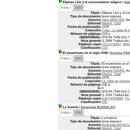
Eliphas Lévi y el conocimiento mágico
/
Ala
Público
ISBD
Título :
Eliphas Lévi y el c
Tipo de documento:
texto impreso
Autores:
Alain MERCIER
, Au
Editorial:
Madrid : Edaf
Fecha de publicación:
1976
Colección:
Colec. La tabla de 
Número de páginas:
219 p
ISBN/ISSN/DL:
978-84-7166-515-7
Nota general:
S 1569 Traducción de
Palabras clave:
OCULTISMO
MAG
Clasificación:
133
El esoterismo en el siglo XVIII
/
Antoine FAI
Público
ISBD
Título :
El esoterismo en el 
Tipo de documento:
texto impreso
Autores:
Antoine FAIVRE
, Au
Editorial:
Madrid : Edaf
Fecha de publicación:
1976
Colección:
La Tabla de esmeral
Número de páginas:
230 p
Il.:
il
ISBN/ISSN/DL:
978-84-7166-510-2
Nota general:
S 1534 Traducción de
Palabras clave:
ESOTERISMO
FI
Clasificación:
190
La frutería
/
Emanuela BUSSOLATI
Público
ISBD
Título :
La frutería
Tipo de documento:
texto impreso
Autores:
Emanuela BUSSOL
Editorial:
Madrid : Edaf