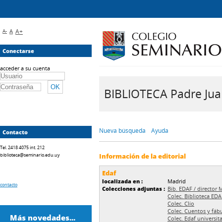
A-
A
A+
Conectarse
acceder a su cuenta
BIBLIOTECA Padre Juan 
Nueva búsqueda
Ayuda
Contacto
Tel. 2418 4075 int. 212
biblioteca@seminario.edu.uy
Información de la editorial
Edaf
localizada en :
Madrid
contacto
Colecciones adjuntas :
Bib. EDAF / director 
Colec. Biblioteca EDA
Colec. Clío
Colec. Cuentos y fábu
Más novedades...
Colec. Edaf universita