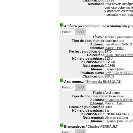
Clasificación:
823.91
Resumen:
Esta novela distópi
ominoso gobernante,
y brillantez los tem
manipular y controla
América precolombina
: descubrimiento y c
Público
ISBD
Título :
América precolombi
Tipo de documento:
texto impreso
Autores:
Luis Alberto SANC
Editorial:
Madrid : Edaf
Fecha de publicación:
1975
Colección:
Colec. Nueva Histor
Número de páginas:
313 p
ISBN/ISSN/DL:
C 2360
Nota general:
C 2360
Idioma :
Español (
spa
)
Palabras clave:
AMERICA-HISTORI
Clasificación:
980.01
Azul como...
/
Emanuela BUSSOLATI
Público
ISBD
Título :
Azul como...
Tipo de documento:
texto impreso
Autores:
Emanuela BUSSOL
Editorial:
Madrid : Edaf
Fecha de publicación:
2000
Número de páginas:
8 p
ISBN/ISSN/DL:
978-84-414-0617-9
Nota general:
Libro en cartoné
Idioma :
Español (
spa
)
Idio
Blancanieves
/
Charles PERRAULT
Público
ISBD