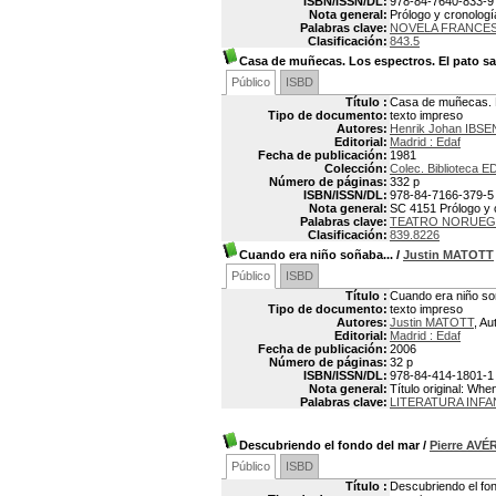
ISBN/ISSN/DL:
978-84-7640-833-9
Nota general:
Prólogo y cronologí
Palabras clave:
NOVELA FRANCE
Clasificación:
843.5
Casa de muñecas. Los espectros. El pato sa
Público
ISBD
Título :
Casa de muñecas. L
Tipo de documento:
texto impreso
Autores:
Henrik Johan IBSE
Editorial:
Madrid : Edaf
Fecha de publicación:
1981
Colección:
Colec. Biblioteca ED
Número de páginas:
332 p
ISBN/ISSN/DL:
978-84-7166-379-5
Nota general:
SC 4151 Prólogo y c
Palabras clave:
TEATRO NORUE
Clasificación:
839.8226
Cuando era niño soñaba...
/
Justin MATOTT
Público
ISBD
Título :
Cuando era niño so
Tipo de documento:
texto impreso
Autores:
Justin MATOTT
, Au
Editorial:
Madrid : Edaf
Fecha de publicación:
2006
Número de páginas:
32 p
ISBN/ISSN/DL:
978-84-414-1801-1
Nota general:
Título original: Whe
Palabras clave:
LITERATURA INF
Descubriendo el fondo del mar
/
Pierre AV
Público
ISBD
Título :
Descubriendo el fo