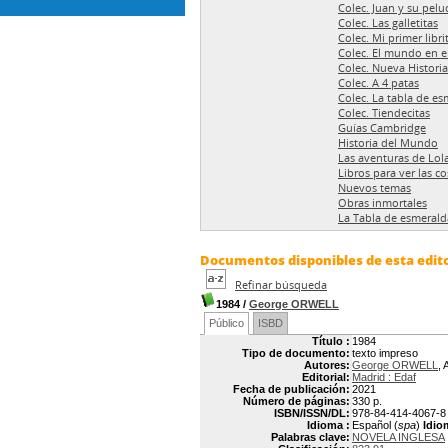
Colec. Juan y su pelu
Colec. Las galletitas
Colec. Mi primer libri
Colec. El mundo en el
Colec. Nueva Histori
Colec. A 4 patas
Colec. La tabla de es
Colec. Tiendecitas
Guías Cambridge
Historia del Mundo
Las aventuras de Lol
Libros para ver las c
Nuevos temas
Obras inmortales
La Tabla de esmeralda
Documentos disponibles de esta edito
Refinar búsqueda
1984
/
George ORWELL
Público
ISBD
Título :
1984
Tipo de documento:
texto impreso
Autores:
George ORWELL
, 
Editorial:
Madrid : Edaf
Fecha de publicación:
2021
Número de páginas:
330 p.
ISBN/ISSN/DL:
978-84-414-4067-8
Idioma :
Español (
spa
)
Idio
Palabras clave:
NOVELA INGLESA