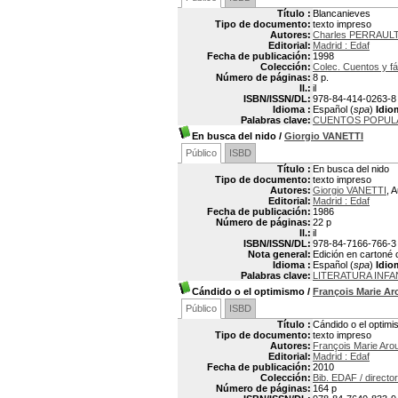
Título :
Blancanieves
Tipo de documento:
texto impreso
Autores:
Charles PERRAULT
Editorial:
Madrid : Edaf
Fecha de publicación:
1998
Colección:
Colec. Cuentos y fáb
Número de páginas:
8 p.
Il.:
il
ISBN/ISSN/DL:
978-84-414-0263-8
Idioma :
Español (
spa
)
Idio
Palabras clave:
CUENTOS POPUL
En busca del nido
/
Giorgio VANETTI
Público
ISBD
Título :
En busca del nido
Tipo de documento:
texto impreso
Autores:
Giorgio VANETTI
, 
Editorial:
Madrid : Edaf
Fecha de publicación:
1986
Número de páginas:
22 p
Il.:
il
ISBN/ISSN/DL:
978-84-7166-766-3
Nota general:
Edición en cartoné 
Idioma :
Español (
spa
)
Idio
Palabras clave:
LITERATURA INFAN
Cándido o el optimismo
/
François Marie A
Público
ISBD
Título :
Cándido o el optim
Tipo de documento:
texto impreso
Autores:
François Marie Ar
Editorial:
Madrid : Edaf
Fecha de publicación:
2010
Colección:
Bib. EDAF / directo
Número de páginas:
164 p