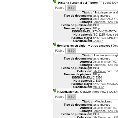
"Historia personal del ""boom"""
/
José DO
Público
ISBD
Título :
"Historia personal d
Tipo de documento:
texto impreso
Autores:
José DONOSO YÁÑ
Editorial:
Barcelona : Seix Ba
Fecha de publicación:
1983
Número de páginas:
161 p
ISBN/ISSN/DL:
978-84-322-4537-4
Nota general:
"SC 1215 Nueva edic
Palabras clave:
ENSAYOS CHILE
Clasificación:
Ch864.4
Hombres en su siglo
: y otros ensayos
/
Oct
Público
ISBD
Título :
Hombres en su sigl
Tipo de documento:
texto impreso
Autores:
Octavio Irineo PA
Editorial:
Barcelona : Seix Ba
Fecha de publicación:
1984
Colección:
Bib. Breve
num. 65
Número de páginas:
182 p
ISBN/ISSN/DL:
C 3370
Nota general:
C 3370
Palabras clave:
ENSAYOS MEXIC
Clasificación:
M864.42
In/Mediaciones
/
Octavio Irineo PAZ Y LOZ
Público
ISBD
Título :
In/Mediaciones
Tipo de documento:
texto impreso
Autores:
Octavio Irineo PA
Editorial:
Barcelona : Seix Ba
Fecha de publicación:
1981
Colección:
Bib. Breve
num. 45