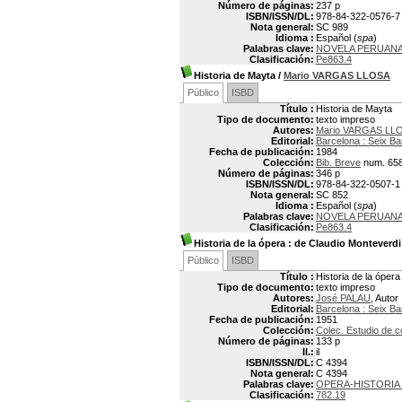
Número de páginas:
237 p
ISBN/ISSN/DL:
978-84-322-0576-7
Nota general:
SC 989
Idioma :
Español (
spa
)
Palabras clave:
NOVELA PERUAN
Clasificación:
Pe863.4
Historia de Mayta
/
Mario VARGAS LLOSA
Público
ISBD
Título :
Historia de Mayta
Tipo de documento:
texto impreso
Autores:
Mario VARGAS LLO
Editorial:
Barcelona : Seix Ba
Fecha de publicación:
1984
Colección:
Bib. Breve
num. 65
Número de páginas:
346 p
ISBN/ISSN/DL:
978-84-322-0507-1
Nota general:
SC 852
Idioma :
Español (
spa
)
Palabras clave:
NOVELA PERUAN
Clasificación:
Pe863.4
Historia de la ópera
: de Claudio Monteverdi
Público
ISBD
Título :
Historia de la óper
Tipo de documento:
texto impreso
Autores:
José PALAU
, Autor
Editorial:
Barcelona : Seix Ba
Fecha de publicación:
1951
Colección:
Colec. Estudio de 
Número de páginas:
133 p
Il.:
il
ISBN/ISSN/DL:
C 4394
Nota general:
C 4394
Palabras clave:
OPERA-HISTORIA 
Clasificación:
782.19