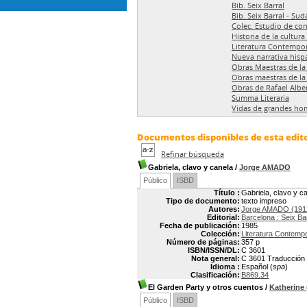
Bib. Seix Barral
Bib. Seix Barral - Su
Colec. Estudio de co
Historia de la cultur
Literatura Contempo
Nueva narrativa hisp
Obras Maestras de la 
Obras maestras de la
Obras de Rafael Alber
Summa Literaria
Vidas de grandes ho
Documentos disponibles de esta edito
Refinar búsqueda
Gabriela, clavo y canela
/
Jorge AMADO
Público
ISBD
Título :
Gabriela, clavo y c
Tipo de documento:
texto impreso
Autores:
Jorge AMADO (191
Editorial:
Barcelona : Seix Ba
Fecha de publicación:
1985
Colección:
Literatura Contemp
Número de páginas:
357 p
ISBN/ISSN/DL:
C 3601
Nota general:
C 3601 Traducción p
Idioma :
Español (
spa
)
Clasificación:
B869.34
El Garden Party y otros cuentos
/
Katherine
Público
ISBD