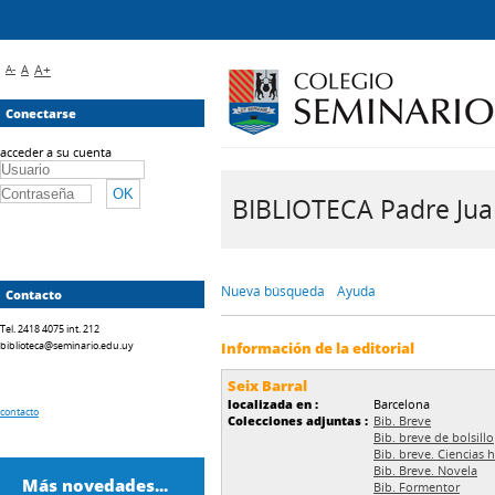
A-
A
A+
Conectarse
acceder a su cuenta
BIBLIOTECA Padre Juan 
Nueva búsqueda
Ayuda
Contacto
Tel. 2418 4075 int. 212
biblioteca@seminario.edu.uy
Información de la editorial
Seix Barral
localizada en :
Barcelona
contacto
Colecciones adjuntas :
Bib. Breve
Bib. breve de bolsillo
Bib. breve. Ciencias
Bib. Breve. Novela
Más novedades...
Bib. Formentor