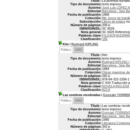
Título :
La juventud europe
Tipo de documento:
texto impreso
Autores:
José Luis LÓPEZ 
Editorial:
Barcelona : Seix Ba
Fecha de publicación:
1968
Colección:
Bib. breve de bolsill
Subcolección:
Libros de enlace
nu
Número de páginas:
206 p
ISBN/ISSN/DL:
SC 6026
Nota general:
SC 6026 Referencias
Palabras clave:
FILOSOFIA ESPA
Clasificación:
196
Kim
/
Rudyard KIPLING
Público
ISBD
Título :
Kim
Tipo de documento:
texto impreso
Autores:
Rudyard KIPLING (
Editorial:
Barcelona : Seix Ba
Fecha de publicación:
1984
Colección:
Obras maestras de 
Número de páginas:
282 p
ISBN/ISSN/DL:
978-84-322-2206-1
Nota general:
C 634 Traducción por
Palabras clave:
NOVELA INGLESA
Clasificación:
823.8
Las sombras recobradas
/
Gonzalo TORRE
Público
ISBD
Título :
Las sombras recob
Tipo de documento:
texto impreso
Autores:
Gonzalo TORRENT
Editorial:
Barcelona : Seix Ba
Fecha de publicación:
1985
Colección:
Literatura Contemp
Número de páginas:
342 p