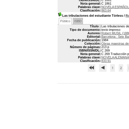
ISBN/ISSN/DL:
C 1861
Nota general:
C 1861
Palabras clave:
NOVELA ESPAÑO
Clasificación:
863.64
Las tribulaciones del estudiante Törless
/
R
Público
ISBD
Título :
Las tribulaciones de
Tipo de documento:
texto impreso
Autores:
Robert MUSIL (188
Editorial:
Barcelona : Seix Ba
Fecha de publicación:
1984
Colección:
Obras maestras de 
Número de páginas:
213 p
ISBN/ISSN/DL:
C 269
Nota general:
C 269 Traducción po
Palabras clave:
NOVELA ALEMANA
Clasificación:
833.91
1
2