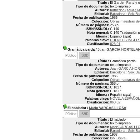
Título :
El Garden Party y 
Tipo de documento:
texto impreso
Autores:
Katherine (seud.)
Editorial:
Barcelona : Seix Ba
Fecha de publicación:
1985
Colección:
Obras maestras de 
Número de páginas:
253 p
ISBN/ISSN/DL:
C 140
Nota general:
C 140 Traducción po
Idioma :
Español (
spa
)
Palabras clave:
CUENTOS INGLE
Clasificación:
823.91
Gramática parda
/
Juan GARCIA HORTELA
Público
ISBD
Título :
Gramática parda
Tipo de documento:
texto impreso
Autores:
Juan GARCIA HO
Editorial:
Barcelona : Seix Ba
Fecha de publicación:
1986
Colección:
Obras maestras de 
Número de páginas:
358 p
ISBN/ISSN/DL:
C 1817
Nota general:
C 1817
Idioma :
Español (
spa
)
Palabras clave:
NOVELA ESPAÑO
Clasificación:
863.62
El hablador
/
Mario VARGAS LLOSA
Público
ISBD
Título :
El hablador
Tipo de documento:
texto impreso
Autores:
Mario VARGAS LLO
Editorial:
Barcelona : Seix Ba
Fecha de publicación:
1987
Colección:
Bib. Breve