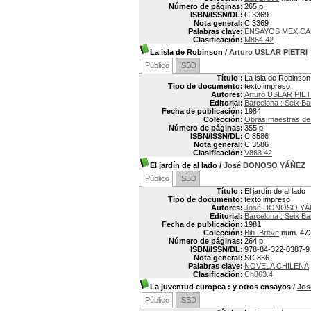
Número de páginas:
265 p
ISBN/ISSN/DL:
C 3369
Nota general:
C 3369
Palabras clave:
ENSAYOS MEXIC
Clasificación:
M864.42
La isla de Robinson
/
Arturo USLAR PIETRI
Público
ISBD
Título :
La isla de Robinson
Tipo de documento:
texto impreso
Autores:
Arturo USLAR PIET
Editorial:
Barcelona : Seix Ba
Fecha de publicación:
1984
Colección:
Obras maestras de 
Número de páginas:
355 p
ISBN/ISSN/DL:
C 3586
Nota general:
C 3586
Clasificación:
V863.42
El jardín de al lado
/
José DONOSO YÁÑEZ
Público
ISBD
Título :
El jardín de al lado
Tipo de documento:
texto impreso
Autores:
José DONOSO YÁÑ
Editorial:
Barcelona : Seix Ba
Fecha de publicación:
1981
Colección:
Bib. Breve
num. 47
Número de páginas:
264 p
ISBN/ISSN/DL:
978-84-322-0387-9
Nota general:
SC 836
Palabras clave:
NOVELA CHILENA
Clasificación:
Ch863.4
La juventud europea
: y otros ensayos
/
Jos
Público
ISBD