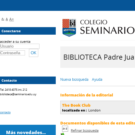
A-
A
A+
Conectarse
acceder a su cuenta
BIBLIOTECA Padre Juan 
Nueva búsqueda
Ayuda
Contacto
Tel. 2418 4075 int. 212
biblioteca@seminario.edu.uy
Información de la editorial
The Book Club
localizada en :
London
contacto
Documentos disponibles de esta editor
Refinar búsqueda
Más novedades...