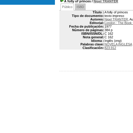
A folly of princes
/
Nigel TRANTER
Público
ISBD
Título :
A folly of princes
Tipo de documento:
texto impreso
Autores:
Nigel TRANTER
, A
Editorial:
London : The Book 
Fecha de publicación:
1977
Número de páginas:
384 p
ISBN/ISSN/DL:
C 162
Nota general:
C 162
Idioma :
Inglés (
eng
)
Palabras clave:
NOVELA INGLESA
Clasificación:
823.912