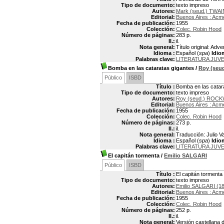
Tipo de documento:
texto impreso
Autores:
Mark (seud.) TWAI
Editorial:
Buenos Aires : Acm
Fecha de publicación:
1955
Colección:
Colec. Robin Hood
Número de páginas:
283 p.
Il.:
il.
Nota general:
Título original: Ad
Idioma :
Español (
spa
)
Idio
Palabras clave:
LITERATURA JUV
Bomba en las cataratas gigantes
/
Roy (se
Público
ISBD
Título :
Bomba en las catar
Tipo de documento:
texto impreso
Autores:
Roy (seud.) RO
Editorial:
Buenos Aires : Acm
Fecha de publicación:
1955
Colección:
Colec. Robin Hood
Número de páginas:
273 p.
Il.:
il.
Nota general:
Traducción: Julio 
Idioma :
Español (
spa
)
Idio
Palabras clave:
LITERATURA JUVE
El capitán tormenta
/
Emilio SALGARI
Público
ISBD
Título :
El capitán tormenta
Tipo de documento:
texto impreso
Autores:
Emilio SALGARI (1
Editorial:
Buenos Aires : Acm
Fecha de publicación:
1955
Colección:
Colec. Robin Hood
Número de páginas:
252 p.
Il.:
il.
Nota general:
Versión castellana d