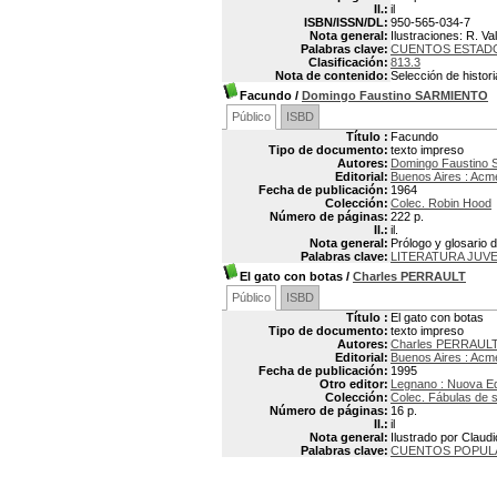
Il.:
il
ISBN/ISSN/DL:
950-565-034-7
Nota general:
Ilustraciones: R. Va
Palabras clave:
CUENTOS ESTAD
Clasificación:
813.3
Nota de contenido:
Selección de histori
Facundo
/
Domingo Faustino SARMIENTO
Público
ISBD
Título :
Facundo
Tipo de documento:
texto impreso
Autores:
Domingo Faustino
Editorial:
Buenos Aires : Acm
Fecha de publicación:
1964
Colección:
Colec. Robin Hood
Número de páginas:
222 p.
Il.:
il.
Nota general:
Prólogo y glosario
Palabras clave:
LITERATURA JUVE
El gato con botas
/
Charles PERRAULT
Público
ISBD
Título :
El gato con botas
Tipo de documento:
texto impreso
Autores:
Charles PERRAULT
Editorial:
Buenos Aires : Acm
Fecha de publicación:
1995
Otro editor:
Legnano : Nuova Ed
Colección:
Colec. Fábulas de 
Número de páginas:
16 p.
Il.:
il
Nota general:
Ilustrado por Claud
Palabras clave:
CUENTOS POPUL