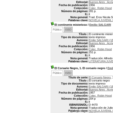
Editorial:
Buenos Aires : Acm
Fecha de publicación:
1956
Colección:
Colec. Robin Hood
Número de páginas:
281 p.
Il.:
il
Nota general:
Trad. Eros Nicola Sir
Palabras clave:
NOVELA JUVENIL 
El continente misterioso
/
Emilio SALGARI
Público
ISBD
Título :
El continente mister
Tipo de documento:
texto impreso
Autores:
Emilio SALGARI (1
Editorial:
Buenos Aires : Acm
Fecha de publicación:
1956
Colección:
Colec. Robin Hood
Número de páginas:
251 p.
Il.:
il.
Nota general:
Traducción: Alfredo J
Palabras clave:
LITERATURA JUVE
El Corsario Negro, 1. El corsario negro
/
Emi
Público
ISBD
Título de serie:
El Corsario Negro
, 
Título :
El corsario negro
Tipo de documento:
texto impreso
Autores:
Emilio SALGARI (1
Editorial:
Buenos Aires : Acm
Fecha de publicación:
1957
Colección:
Colec. Robin Hood
Número de páginas:
204 p
Il.:
il
ISBN/ISSN/DL:
D 4470
Nota general:
Traducción de Julio 
Palabras clave:
NOVELA JUVENIL 