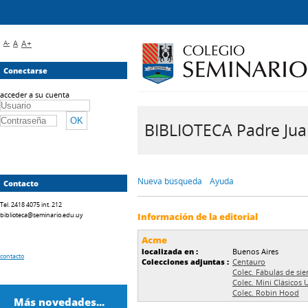
A-
A
A+
Conectarse
acceder a su cuenta
BIBLIOTECA Padre Juan 
Nueva búsqueda
Ayuda
Contacto
Tel. 2418 4075 int. 212
biblioteca@seminario.edu.uy
Información de la editorial
Acme
localizada en :
Buenos Aires
contacto
Colecciones adjuntas :
Centauro
Colec. Fábulas de si
Colec. Mini Clásicos 
Colec. Robin Hood
Más novedades...