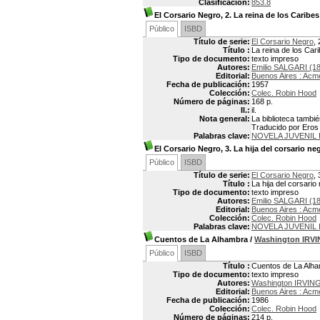
Clasificación:
853.8
El Corsario Negro, 2. La reina de los Caribes
Público
ISBD
Título de serie:
El Corsario Negro
, 
Título :
La reina de los Car
Tipo de documento:
texto impreso
Autores:
Emilio SALGARI (1
Editorial:
Buenos Aires : Acm
Fecha de publicación:
1957
Colección:
Colec. Robin Hood
Número de páginas:
168 p.
Il.:
il.
Nota general:
La biblioteca tambié
Traducido por Eros N
Palabras clave:
NOVELA JUVENIL 
El Corsario Negro, 3. La hija del corsario ne
Público
ISBD
Título de serie:
El Corsario Negro
, 
Título :
La hija del corsario
Tipo de documento:
texto impreso
Autores:
Emilio SALGARI (1
Editorial:
Buenos Aires : Acm
Colección:
Colec. Robin Hood
Palabras clave:
NOVELA JUVENIL 
Cuentos de La Alhambra
/
Washington IRV
Público
ISBD
Título :
Cuentos de La Alh
Tipo de documento:
texto impreso
Autores:
Washington IRVING
Editorial:
Buenos Aires : Acm
Fecha de publicación:
1986
Colección:
Colec. Robin Hood
Número de páginas:
214 p.