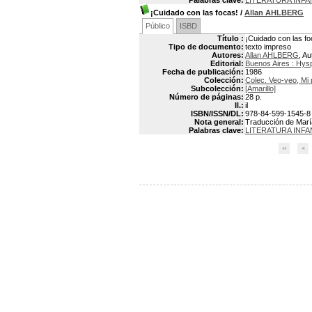
Palabras clave:
LITERATURA INFA
¡Cuidado con las focas!
/
Allan AHLBERG
Público
ISBD
Título :
¡Cuidado con las fo
Tipo de documento:
texto impreso
Autores:
Allan AHLBERG
, Au
Editorial:
Buenos Aires : Hys
Fecha de publicación:
1986
Colección:
Colec. Veo-veo, Mi 
Subcolección:
[Amarillo]
Número de páginas:
28 p.
Il.:
il
ISBN/ISSN/DL:
978-84-599-1545-8
Nota general:
Traducción de María 
Palabras clave:
LITERATURA INFA