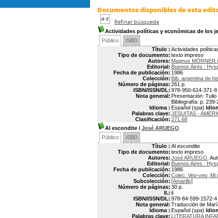
Documentos disponibles de esta edito
Refinar búsqueda
Actividades políticas y económicas de los jes
Público
ISBD
Título :
Actividades política
Tipo de documento:
texto impreso
Autores:
Magnus MÖRNER (
Editorial:
Buenos Aires : Hys
Fecha de publicación:
1986
Colección:
Bib. argentina de his
Número de páginas:
261 p.
ISBN/ISSN/DL:
978-950-614-371-8
Nota general:
Presentación: Tulio 
Bibliografía: p. 239-
Idioma :
Español (
spa
)
Idio
Palabras clave:
JESUITAS - AMERI
Clasificación:
271.68
Al escondite
/
José ARUEGO
Público
ISBD
Título :
Al escondite
Tipo de documento:
texto impreso
Autores:
José ARUEGO
, Aut
Editorial:
Buenos Aires : Hys
Fecha de publicación:
1986
Colección:
Colec. Veo-veo, Mi 
Subcolección:
[Amarillo]
Número de páginas:
30 p.
Il.:
il
ISBN/ISSN/DL:
978-84-599-1572-4
Nota general:
Traducción de María
Idioma :
Español (
spa
)
Idio
Palabras clave:
LITERATURA INFAN