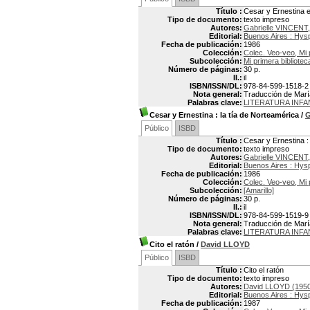
Título :
Cesar y Ernestina 
Tipo de documento:
texto impreso
Autores:
Gabrielle VINCENT
Editorial:
Buenos Aires : Hys
Fecha de publicación:
1986
Colección:
Colec. Veo-veo, Mi 
Subcolección:
Mi primera bibliotec
Número de páginas:
30 p.
Il.:
il
ISBN/ISSN/DL:
978-84-599-1518-2
Nota general:
Traducción de María
Palabras clave:
LITERATURA INFA
Cesar y Ernestina : la tía de Norteamérica
/
G
Público
ISBD
Título :
Cesar y Ernestina :
Tipo de documento:
texto impreso
Autores:
Gabrielle VINCENT
Editorial:
Buenos Aires : Hys
Fecha de publicación:
1986
Colección:
Colec. Veo-veo, Mi 
Subcolección:
[Amarillo]
Número de páginas:
30 p.
Il.:
il
ISBN/ISSN/DL:
978-84-599-1519-9
Nota general:
Traducción de María
Palabras clave:
LITERATURA INFA
Cito el ratón
/
David LLOYD
Público
ISBD
Título :
Cito el ratón
Tipo de documento:
texto impreso
Autores:
David LLOYD (1950
Editorial:
Buenos Aires : Hys
Fecha de publicación:
1987