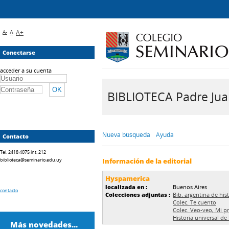
A-
A
A+
Conectarse
acceder a su cuenta
BIBLIOTECA Padre Juan 
Nueva búsqueda
Ayuda
Contacto
Tel. 2418 4075 int. 212
biblioteca@seminario.edu.uy
Información de la editorial
Hyspamerica
localizada en :
Buenos Aires
contacto
Colecciones adjuntas :
Bib. argentina de hist
Colec. Te cuento
Colec. Veo-veo, Mi pr
Historia universal de 
Más novedades...