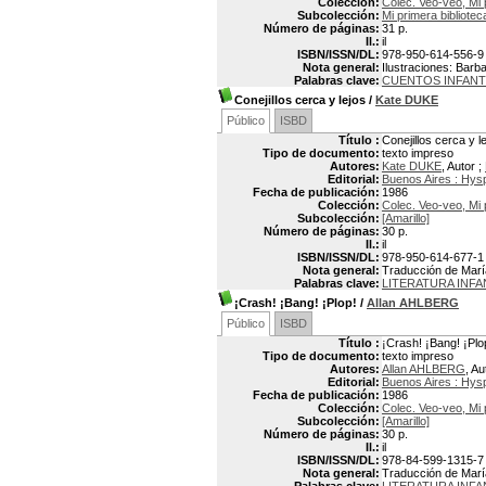
Colección:
Colec. Veo-veo, Mi 
Subcolección:
Mi primera bibliotec
Número de páginas:
31 p.
Il.:
il
ISBN/ISSN/DL:
978-950-614-556-9
Nota general:
Ilustraciones: Barb
Palabras clave:
CUENTOS INFANT
Conejillos cerca y lejos
/
Kate DUKE
Público
ISBD
Título :
Conejillos cerca y l
Tipo de documento:
texto impreso
Autores:
Kate DUKE
, Autor ;
Editorial:
Buenos Aires : Hys
Fecha de publicación:
1986
Colección:
Colec. Veo-veo, Mi 
Subcolección:
[Amarillo]
Número de páginas:
30 p.
Il.:
il
ISBN/ISSN/DL:
978-950-614-677-1
Nota general:
Traducción de María
Palabras clave:
LITERATURA INF
¡Crash! ¡Bang! ¡Plop!
/
Allan AHLBERG
Público
ISBD
Título :
¡Crash! ¡Bang! ¡Plo
Tipo de documento:
texto impreso
Autores:
Allan AHLBERG
, Au
Editorial:
Buenos Aires : Hys
Fecha de publicación:
1986
Colección:
Colec. Veo-veo, Mi 
Subcolección:
[Amarillo]
Número de páginas:
30 p.
Il.:
il
ISBN/ISSN/DL:
978-84-599-1315-7
Nota general:
Traducción de María