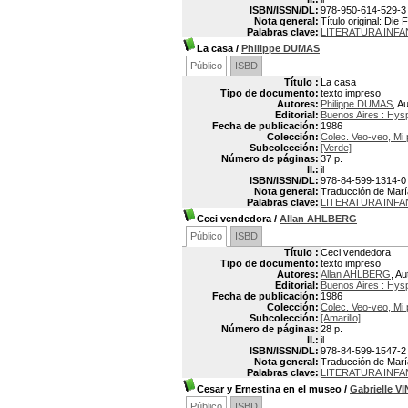
ISBN/ISSN/DL:
978-950-614-529-3
Nota general:
Título original: Di
Palabras clave:
LITERATURA INFA
La casa
/
Philippe DUMAS
Público
ISBD
Título :
La casa
Tipo de documento:
texto impreso
Autores:
Philippe DUMAS
, A
Editorial:
Buenos Aires : Hys
Fecha de publicación:
1986
Colección:
Colec. Veo-veo, Mi 
Subcolección:
[Verde]
Número de páginas:
37 p.
Il.:
il
ISBN/ISSN/DL:
978-84-599-1314-0
Nota general:
Traducción de María
Palabras clave:
LITERATURA INFA
Ceci vendedora
/
Allan AHLBERG
Público
ISBD
Título :
Ceci vendedora
Tipo de documento:
texto impreso
Autores:
Allan AHLBERG
, Au
Editorial:
Buenos Aires : Hys
Fecha de publicación:
1986
Colección:
Colec. Veo-veo, Mi 
Subcolección:
[Amarillo]
Número de páginas:
28 p.
Il.:
il
ISBN/ISSN/DL:
978-84-599-1547-2
Nota general:
Traducción de María
Palabras clave:
LITERATURA INFA
Cesar y Ernestina en el museo
/
Gabrielle V
Público
ISBD