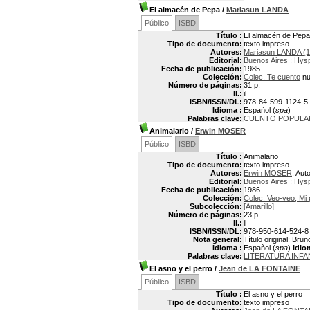
El almacén de Pepa
/
Mariasun LANDA
Público
ISBD
Título :
El almacén de Pepa
Tipo de documento:
texto impreso
Autores:
Mariasun LANDA (1
Editorial:
Buenos Aires : Hys
Fecha de publicación:
1985
Colección:
Colec. Te cuento
nu
Número de páginas:
31 p.
Il.:
il
ISBN/ISSN/DL:
978-84-599-1124-5
Idioma :
Español (
spa
)
Palabras clave:
CUENTO POPULA
Animalario
/
Erwin MOSER
Público
ISBD
Título :
Animalario
Tipo de documento:
texto impreso
Autores:
Erwin MOSER
, Aut
Editorial:
Buenos Aires : Hys
Fecha de publicación:
1986
Colección:
Colec. Veo-veo, Mi 
Subcolección:
[Amarillo]
Número de páginas:
23 p.
Il.:
il
ISBN/ISSN/DL:
978-950-614-524-8
Nota general:
Título original: Br
Idioma :
Español (
spa
)
Idio
Palabras clave:
LITERATURA INFA
El asno y el perro
/
Jean de LA FONTAINE
Público
ISBD
Título :
El asno y el perro
Tipo de documento:
texto impreso