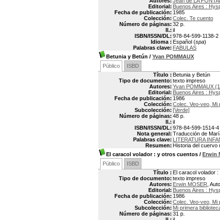
Autores:
Jean de LA FONTAI
Editorial:
Buenos Aires : Hys
Fecha de publicación:
1985
Colección:
Colec. Te cuento
Número de páginas:
32 p.
Il.:
il
ISBN/ISSN/DL:
978-84-599-1138-2
Idioma :
Español (
spa
)
Palabras clave:
FABULAS
Betunia y Betún
/
Yvan POMMAUX
Público
ISBD
Título :
Betunia y Betún
Tipo de documento:
texto impreso
Autores:
Yvan POMMAUX (1
Editorial:
Buenos Aires : Hys
Fecha de publicación:
1986
Colección:
Colec. Veo-veo, Mi 
Subcolección:
[Verde]
Número de páginas:
48 p.
Il.:
il
ISBN/ISSN/DL:
978-84-599-1514-4
Nota general:
Traducción de María 
Palabras clave:
LITERATURA INFA
Resumen:
Historia del cuervo
El caracol volador
: y otros cuentos
/
Erwin
Público
ISBD
Título :
El caracol volador :
Tipo de documento:
texto impreso
Autores:
Erwin MOSER
, Aut
Editorial:
Buenos Aires : Hys
Fecha de publicación:
1986
Colección:
Colec. Veo-veo, Mi 
Subcolección:
Mi primera bibliotec
Número de páginas:
31 p.
Il.:
il