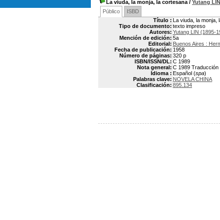
La viuda, la monja, la cortesana
/
Yutang LI
Público
ISBD
Título :
La viuda, la monja, 
Tipo de documento:
texto impreso
Autores:
Yutang LIN (1895-1
Mención de edición:
5a
Editorial:
Buenos Aires : Her
Fecha de publicación:
1958
Número de páginas:
320 p
ISBN/ISSN/DL:
C 1989
Nota general:
C 1989 Traducción p
Idioma :
Español (
spa
)
Palabras clave:
NOVELA CHINA
Clasificación:
895.134