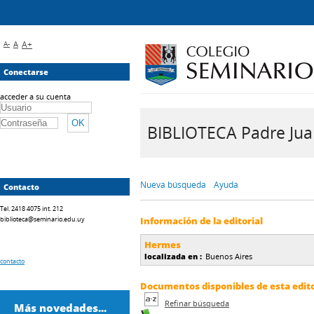
A-
A
A+
Conectarse
acceder a su cuenta
BIBLIOTECA Padre Juan 
Nueva búsqueda
Ayuda
Contacto
Tel. 2418 4075 int. 212
biblioteca@seminario.edu.uy
Información de la editorial
Hermes
localizada en :
Buenos Aires
contacto
Documentos disponibles de esta editor
Refinar búsqueda
Más novedades...