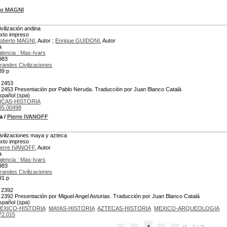
to MAGNI
ivilización andina
exto impreso
oberto MAGNI
, Autor ;
Enrique GUIDONI
, Autor
a
alencia : Mas-Ivars
983
randes Civilizaciones
89 p
 2453
 2453 Presentación por Pablo Neruda. Traducción por Juan Blanco Catalá
spañol (
spa
)
NCAS-HISTORIA
85.00498
a
/
Pierre IVANOFF
ivilizaciones maya y azteca
exto impreso
ierre IVANOFF
, Autor
a
alencia : Mas-Ivars
983
randes Civilizaciones
91 p
 2392
 2392 Presentación por Miguel Angel Asturias. Traducción por Juan Blanco Catalá
spañol (
spa
)
EXICO-HISTORIA
MAYAS-HISTORIA
AZTECAS-HISTORIA
MEXICO-ARQUEOLOGIA
72.015
1
(1 - 2 / 2)