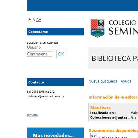
A-
A
A+
Conectarse
acceder a su cuenta
BIBLIOTECA Pa
Nueva búsqueda
Ayuda
Contacto
Tel. 2418 4075 int. 212
biblioteca@seminario.edu.uy
Información de la editor
Mas-Ivars
localizada en :
Vale
contacto
Colecciones adjuntas :
Gran
Documentos disponibles d
Más novedades...
Refinar búsqueda