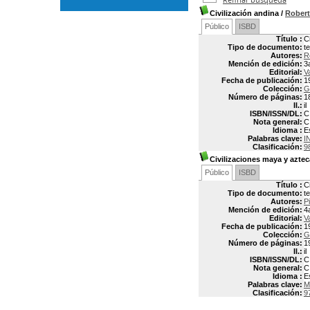
Civilización andina
/
Rober
Público
ISBD
Título :
C
Tipo de documento:
t
Autores:
R
Mención de edición:
3
Editorial:
V
Fecha de publicación:
1
Colección:
G
Número de páginas:
1
Il.:
il
ISBN/ISSN/DL:
C
Nota general:
C
Idioma :
E
Palabras clave:
I
Clasificación:
9
Civilizaciones maya y aztec
Público
ISBD
Título :
C
Tipo de documento:
t
Autores:
P
Mención de edición:
4
Editorial:
V
Fecha de publicación:
1
Colección:
G
Número de páginas:
1
Il.:
il
ISBN/ISSN/DL:
C
Nota general:
C
Idioma :
E
Palabras clave:
M
Clasificación:
9