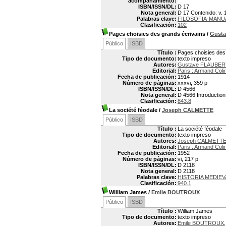
acompañamiento:
ISBN/ISSN/DL:
D 17
Nota general:
D 17 Contenido: v. 
Palabras clave:
FILOSOFIA-MANU
Clasificación:
102
Pages choisies des grands écrivains
/
Gust
Público
ISBD
Título :
Pages choisies des
Tipo de documento:
texto impreso
Autores:
Gustave FLAUBERT
Editorial:
Paris : Armand Coli
Fecha de publicación:
1914
Número de páginas:
xxxvi, 359 p
ISBN/ISSN/DL:
D 4566
Nota general:
D 4566 Introductio
Clasificación:
843.8
La société féodale
/
Joseph CALMETTE
Público
ISBD
Título :
La société féodale
Tipo de documento:
texto impreso
Autores:
Joseph CALMETT
Editorial:
Paris : Armand Coli
Fecha de publicación:
1952
Número de páginas:
vi, 217 p
ISBN/ISSN/DL:
D 2118
Nota general:
D 2118
Palabras clave:
HISTORIA MEDIEV
Clasificación:
940.1
William James
/
Emile BOUTROUX
Público
ISBD
Título :
William James
Tipo de documento:
texto impreso
Autores:
Emile BOUTROUX