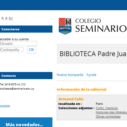
A-
A
A+
Conectarse
acceder a su cuenta
BIBLIOTECA Padre Juan 
Nueva búsqueda
Ayuda
Contacto
Tel. 2418 4075 int. 212
biblioteca@seminario.edu.uy
Información de la editorial
Armand Colin
localizada en :
Paris
contacto
Colecciones adjuntas :
Colec. Capítulo
Histoires des littérat
Obras completas
Más novedades...