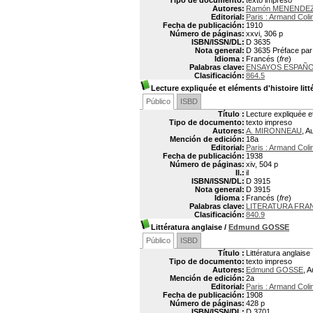
Tipo de documento:
texto impreso
Autores:
Ramón MENENDEZ 
Editorial:
Paris : Armand Coli
Fecha de publicación:
1910
Número de páginas:
xxvi, 306 p
ISBN/ISSN/DL:
D 3635
Nota general:
D 3635 Préface par 
Idioma :
Francés (
fre
)
Palabras clave:
ENSAYOS ESPAÑ
Clasificación:
864.5
Lecture expliquée et eléments d'histoire litté
Público
ISBD
Título :
Lecture expliquée et 
Tipo de documento:
texto impreso
Autores:
A. MIRONNEAU
, A
Mención de edición:
18a
Editorial:
Paris : Armand Coli
Fecha de publicación:
1938
Número de páginas:
xiv, 504 p
Il.:
il
ISBN/ISSN/DL:
D 3915
Nota general:
D 3915
Idioma :
Francés (
fre
)
Palabras clave:
LITERATURA FRAN
Clasificación:
840.9
Littératura anglaise
/
Edmund GOSSE
Público
ISBD
Título :
Littératura anglaise
Tipo de documento:
texto impreso
Autores:
Edmund GOSSE
, A
Mención de edición:
2a
Editorial:
Paris : Armand Coli
Fecha de publicación:
1908
Número de páginas:
428 p
ISBN/ISSN/DL:
D 3701