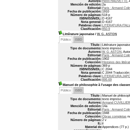
Autores:
Henri HAUVETTE
, 
Mención de edición:
2a
Editorial:
Paris : Armand Coli
Fecha de publicación:
1910
Número de páginas:
518 p
ISBN/ISSN/DL:
D 4167
Nota general:
D 4167
Palabras clave:
LITERATURA ITALI
Clasificación:
850.9
Littérature japonaise
/
W. G. ASTON
Público
ISBD
Título :
Littérature japonais
Tipo de documento:
texto impreso
Autores:
W. G. ASTON
, Auto
Editorial:
Paris : Armand Coli
Fecha de publicación:
1902
Colección:
Histoires des littéra
Número de páginas:
369 p
ISBN/ISSN/DL:
C 2044
Nota general:
C 2044 Traducción
Palabras clave:
LITERATURA JAPO
Clasificación:
895.69
Manuel de philosophie à l'usage des classes
Público
ISBD
Título :
Manuel de philosoph
Tipo de documento:
texto impreso
Autores:
Armand CUVILLIER
Mención de edición:
14a
Editorial:
Paris : Armand Coli
Fecha de publicación:
1948
Colección:
Obras completas
nu
Número de páginas:
2 v
Il.:
il
Material de
Appendices (77 p.)