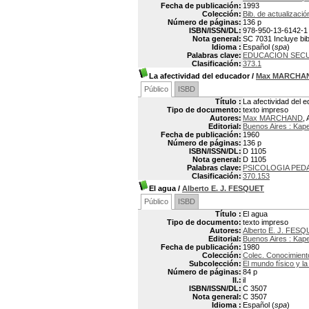
Fecha de publicación:
1993
Colección:
Bib. de actualizaci
Número de páginas:
136 p
ISBN/ISSN/DL:
978-950-13-6142-1
Nota general:
SC 7031 Incluye bib
Idioma :
Español (
spa
)
Palabras clave:
EDUCACION SEC
Clasificación:
373.1
La afectividad del educador
/
Max MARCHA
Público
ISBD
Título :
La afectividad del 
Tipo de documento:
texto impreso
Autores:
Max MARCHAND
, 
Editorial:
Buenos Aires : Kap
Fecha de publicación:
1960
Número de páginas:
136 p
ISBN/ISSN/DL:
D 1105
Nota general:
D 1105
Palabras clave:
PSICOLOGIA PED
Clasificación:
370.153
El agua
/
Alberto E. J. FESQUET
Público
ISBD
Título :
El agua
Tipo de documento:
texto impreso
Autores:
Alberto E. J. FES
Editorial:
Buenos Aires : Kap
Fecha de publicación:
1980
Colección:
Colec. Conocimient
Subcolección:
El mundo físico y la
Número de páginas:
84 p
Il.:
il
ISBN/ISSN/DL:
C 3507
Nota general:
C 3507
Idioma :
Español (
spa
)