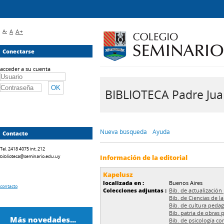
A-
A
A+
Conectarse
acceder a su cuenta
BIBLIOTECA Padre Juan 
Nueva búsqueda
Ayuda
Contacto
Tel. 2418 4075 int. 212
biblioteca@seminario.edu.uy
Información de la editorial
Kapelusz
localizada en :
Buenos Aires
contacto
Colecciones adjuntas :
Bib. de actualización
Bib. de Ciencias de l
Bib. de cultura peda
Bib. patria de obras
Más novedades...
Bib. de psicología c