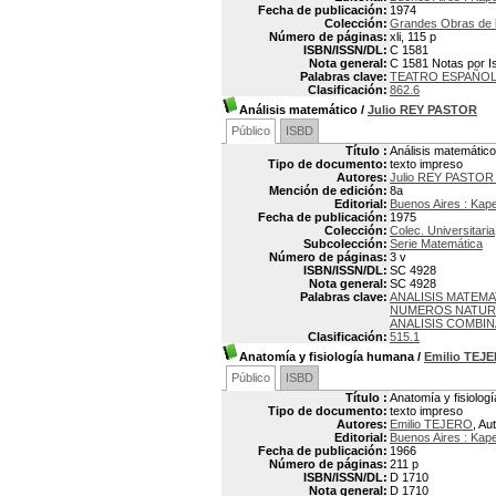
Fecha de publicación:
1974
Colección:
Grandes Obras de la
Número de páginas:
xli, 115 p
ISBN/ISSN/DL:
C 1581
Nota general:
C 1581 Notas por Is
Palabras clave:
TEATRO ESPAÑO
Clasificación:
862.6
Análisis matemático
/
Julio REY PASTOR
Público
ISBD
Título :
Análisis matemático
Tipo de documento:
texto impreso
Autores:
Julio REY PASTOR 
Mención de edición:
8a
Editorial:
Buenos Aires : Kap
Fecha de publicación:
1975
Colección:
Colec. Universitaria
Subcolección:
Serie Matemática
Número de páginas:
3 v
ISBN/ISSN/DL:
SC 4928
Nota general:
SC 4928
Palabras clave:
ANALISIS MATEM
NUMEROS NATUR
ANALISIS COMBI
Clasificación:
515.1
Anatomía y fisiología humana
/
Emilio TEJ
Público
ISBD
Título :
Anatomía y fisiolo
Tipo de documento:
texto impreso
Autores:
Emilio TEJERO
, Au
Editorial:
Buenos Aires : Kap
Fecha de publicación:
1966
Número de páginas:
211 p
ISBN/ISSN/DL:
D 1710
Nota general:
D 1710