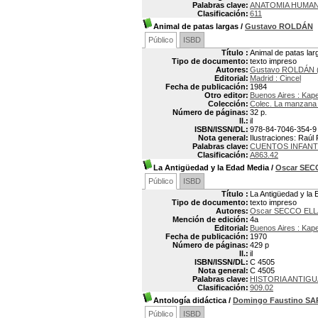
Palabras clave:
ANATOMIA HUMA
Clasificación:
611
Animal de patas largas
/
Gustavo ROLDÁN
Público
ISBD
Título :
Animal de patas lar
Tipo de documento:
texto impreso
Autores:
Gustavo ROLDÁN (
Editorial:
Madrid : Cincel
Fecha de publicación:
1984
Otro editor:
Buenos Aires : Kap
Colección:
Colec. La manzana 
Número de páginas:
32 p.
Il.:
il
ISBN/ISSN/DL:
978-84-7046-354-9
Nota general:
Ilustraciones: Raúl 
Palabras clave:
CUENTOS INFANT
Clasificación:
A863.42
La Antigüedad y la Edad Media
/
Oscar SEC
Público
ISBD
Título :
La Antigüedad y la
Tipo de documento:
texto impreso
Autores:
Oscar SECCO ELLA
Mención de edición:
4a
Editorial:
Buenos Aires : Kap
Fecha de publicación:
1970
Número de páginas:
429 p
Il.:
il
ISBN/ISSN/DL:
C 4505
Nota general:
C 4505
Palabras clave:
HISTORIA ANTIGU
Clasificación:
909.02
Antología didáctica
/
Domingo Faustino S
Público
ISBD