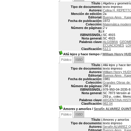
Título :
Algebra y geometrí
Tipo de documento:
texto impreso
Autores:
Celina H. REPETT
Mención de edición:
2a
Editorial:
Buenos Aires : Kap
Fecha de publicación:
1972
Colección:
Matemática moder
Número de páginas:
2 v
Il.:
il
ISBN/ISSN/DL:
SC 4915
Nota general:
SC 4915
Palabras clave:
ALGEBRA
GEOME
ECUACIONES
LO
Clasificación:
512.1
Allá lejos y hace tiempo
/
William Henry H
Público
ISBD
Título :
Allá lejos y hace ti
Tipo de documento:
texto impreso
Autores:
William Henry HUD
Editorial:
Buenos Aires : Kap
Fecha de publicación:
1981
Colección:
Grandes Obras de la
Número de páginas:
298 p
ISBN/ISSN/DL:
978-950-04-2035-8
Nota general:
SC 7873 Versión al 
293 p., colec. Memor
Palabras clave:
ARGENTINA-HIST
Clasificación:
982.04
Amores y amoríos
/
Serafín ALVAREZ QUIN
Público
ISBD
Título :
Amores y amoríos
Tipo de documento:
texto impreso
Autores:
Serafín ALVAREZ 
Editorial:
Buenos Aires : Kap