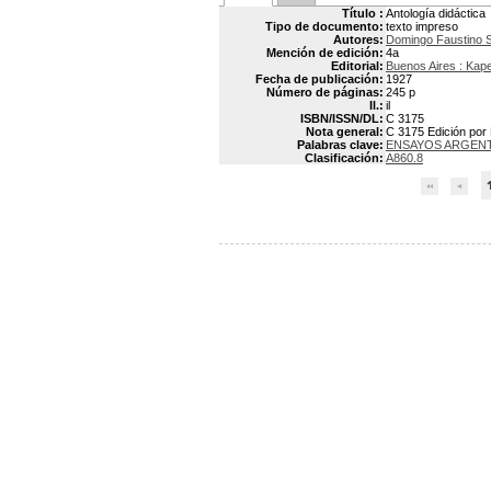
Título :
Antología didáctica
Tipo de documento:
texto impreso
Autores:
Domingo Faustino
Mención de edición:
4a
Editorial:
Buenos Aires : Kap
Fecha de publicación:
1927
Número de páginas:
245 p
Il.:
il
ISBN/ISSN/DL:
C 3175
Nota general:
C 3175 Edición por
Palabras clave:
ENSAYOS ARGEN
Clasificación:
A860.8