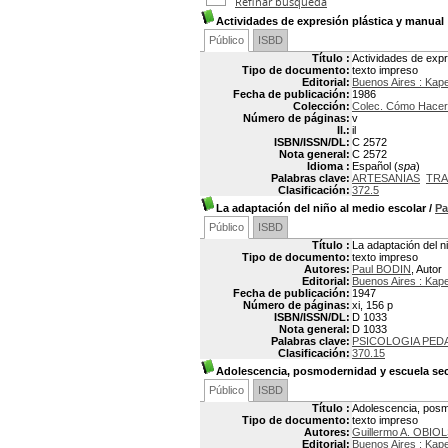
Refinar búsqueda
Actividades de expresión plástica y manual
Público
ISBD
Título :
Actividades de expr
Tipo de documento:
texto impreso
Editorial:
Buenos Aires : Kap
Fecha de publicación:
1986
Colección:
Colec. Cómo Hacer
Número de páginas:
v
Il.:
il
ISBN/ISSN/DL:
C 2572
Nota general:
C 2572
Idioma :
Español (
spa
)
Palabras clave:
ARTESANIAS
TRA
Clasificación:
372.5
La adaptación del niño al medio escolar
/
Pa
Público
ISBD
Título :
La adaptación del n
Tipo de documento:
texto impreso
Autores:
Paul BODIN
, Autor
Editorial:
Buenos Aires : Kap
Fecha de publicación:
1947
Número de páginas:
xi, 156 p
ISBN/ISSN/DL:
D 1033
Nota general:
D 1033
Palabras clave:
PSICOLOGIA PED
Clasificación:
370.15
Adolescencia, posmodernidad y escuela se
Público
ISBD
Título :
Adolescencia, posmo
Tipo de documento:
texto impreso
Autores:
Guillermo A. OBIOL
Editorial:
Buenos Aires : Kap