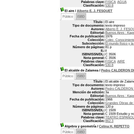
Palabras clave:
FISICA
AGUA
Clasificación:
530.8
El aire
/
Alberto E. J. FESQUET
Público
ISBD
Título :
El aire
Tipo de documento:
texto impreso
Autores:
Alberto E. J. FES
Editorial:
Buenos Aires : Kap
Fecha de publicación:
1976
Colección:
Colec. Conocimient
Subcolección:
El mundo físico y la
Número de páginas:
81 p
Il.:
il
ISBN/ISSN/DL:
C 3506
Nota general:
C 3506
Palabras clave:
FISICA
AIRE
Clasificación:
530.8
El alcalde de Zalamea
/
Pedro CALDERON D
Público
ISBD
Título :
El alcalde de Zalam
Tipo de documento:
texto impreso
Autores:
Pedro CALDERON D
Mención de edición:
3a
Editorial:
Buenos Aires : Kap
Fecha de publicación:
1966
Colección:
Grandes Obras de la
Número de páginas:
120 p
ISBN/ISSN/DL:
C 1509
Nota general:
C 1509 Estudio y no
Palabras clave:
TEATRO ESPAÑO
Clasificación:
862.3
Algebra y geometría
/
Celina H. REPETTO
Público
ISBD