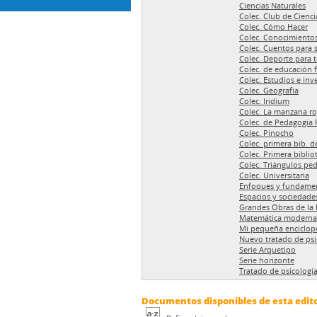
Ciencias Naturales
Colec. Club de Cienci
Colec. Cómo Hacer
Colec. Conocimientos
Colec. Cuentos para 
Colec. Deporte para 
Colec. de educación f
Colec. Estudios e inv
Colec. Geografía
Colec. Iridium
Colec. La manzana ro
Colec. de Pedagogía 
Colec. Pinocho
Colec. primera bib. d
Colec. Primera biblio
Colec. Triángulos pe
Colec. Universitaria
Enfoques y fundame
Espacios y sociedade
Grandes Obras de la L
Matemática moderna
Mi pequeña enciclop
Nuevo tratado de psi
Serie Arquetipo
Serie horizonte
Tratado de psicología
Documentos disponibles de esta edito